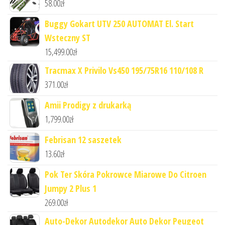
58.00
zł
Buggy Gokart UTV 250 AUTOMAT El. Start
Wsteczny ST
15,499.00
zł
Tracmax X Privilo Vs450 195/75R16 110/108 R
371.00
zł
Amii Prodigy z drukarką
1,799.00
zł
Febrisan 12 saszetek
13.60
zł
Pok Ter Skóra Pokrowce Miarowe Do Citroen
Jumpy 2 Plus 1
269.00
zł
Auto-Dekor Autodekor Auto Dekor Peugeot