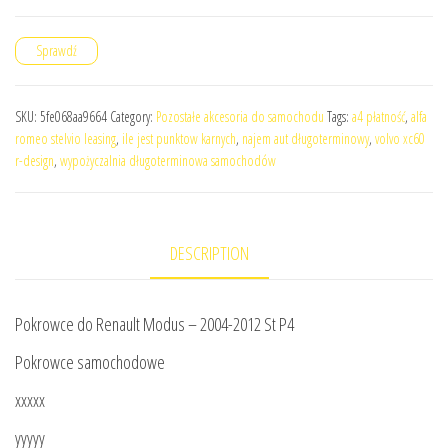
Sprawdź
SKU:
5fe068aa9664
Category:
Pozostałe akcesoria do samochodu
Tags:
a4 płatność
,
alfa
romeo stelvio leasing
,
ile jest punktow karnych
,
najem aut długoterminowy
,
volvo xc60
r-design
,
wypożyczalnia długoterminowa samochodów
DESCRIPTION
Pokrowce do Renault Modus – 2004-2012 St P4
Pokrowce samochodowe
xxxxx
yyyyy