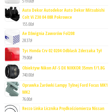
519.00
zł
Auto Dekor Autodekor Auto Dekor Mitsubishi
Colt Vi Z30 04 08R Pokrowce
155.00
zł
Ae Dźwignia Zaworów Fol208
28.37
zł
Tyc Honda Crv 02 0204 Odblask Zderzaka Tył
79.00
zł
Obiektyw Nikon AF-S DX NIKKOR 35mm f/1.8G
740.00
zł
Oprawka Żarówki Lampy Tylnej Ford Focus MK1
MK2
76.00
zł
Recco Linka Licznika Prędkościomierza Nissan