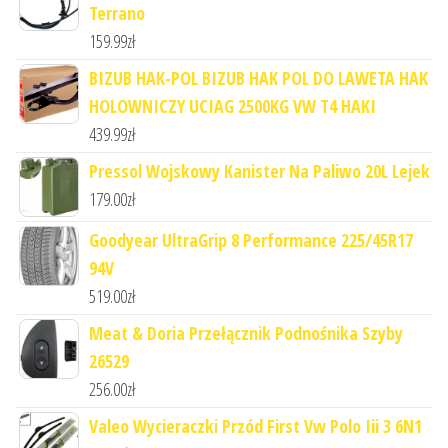
Terrano
159.99
zł
BIZUB HAK-POL BIZUB HAK POL DO LAWETA HAK
HOLOWNICZY UCIAG 2500KG VW T4 HAKI
439.99
zł
Pressol Wojskowy Kanister Na Paliwo 20L Lejek
179.00
zł
Goodyear UltraGrip 8 Performance 225/45R17
94V
519.00
zł
Meat & Doria Przełącznik Podnośnika Szyby
26529
256.00
zł
Valeo Wycieraczki Przód First Vw Polo Iii 3 6N1