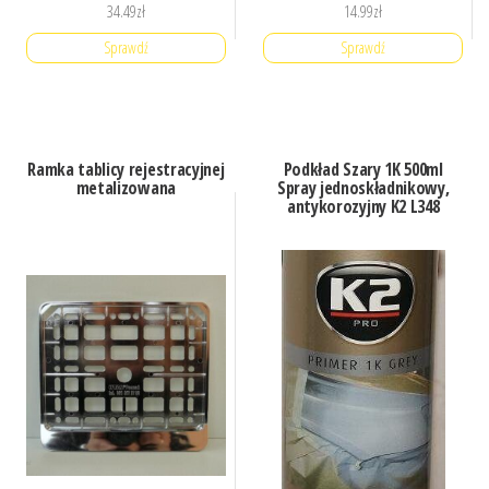
34.49
zł
14.99
zł
Sprawdź
Sprawdź
Ramka tablicy rejestracyjnej
Podkład Szary 1K 500ml
metalizowana
Spray jednoskładnikowy,
antykorozyjny K2 L348