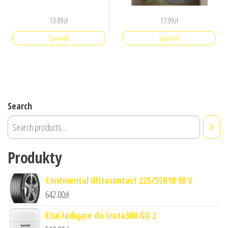
13.89
zł
17.99
zł
Sprawdź
Sprawdź
Search
Produkty
Continental Ultracontact 225/55R18 98 V
642.00
zł
Etui ładujące do Insta360 GO 2