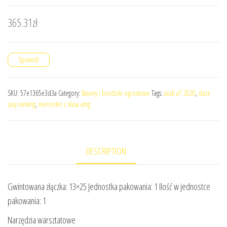
365.31
zł
Sprawdź
SKU:
57e1365e3d3a
Category:
Baseny i brodziki ogrodowe
Tags:
audi a7 2020
,
duże
suvy ranking
,
mercedes c klasa amg
DESCRIPTION
Gwintowana złączka: 13×25 Jednostka pakowania: 1 Ilość w jednostce
pakowania: 1
Narzędzia warsztatowe