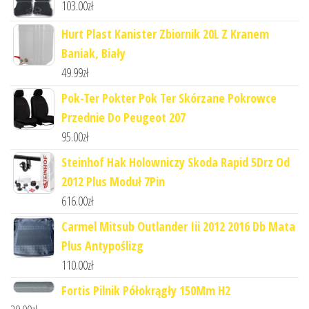
103.00
zł
Hurt Plast Kanister Zbiornik 20L Z Kranem
Baniak, Biały
49.99
zł
Pok-Ter Pokter Pok Ter Skórzane Pokrowce
Przednie Do Peugeot 207
95.00
zł
Steinhof Hak Holowniczy Skoda Rapid 5Drz Od
2012 Plus Moduł 7Pin
616.00
zł
Carmel Mitsub Outlander Iii 2012 2016 Db Mata
Plus Antypoślizg
110.00
zł
Fortis Pilnik Półokrągły 150Mm H2