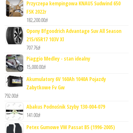
Przyczepa kempingowa KNAUS Sudwind 650
FSK 2022r
182,200.00
zł
Opony Bfgoodrich Advantage Suv All Season
215/65R17 103V Xl
707.76
zł
Piaggio Medley - stan idealny
15,000.00
zł
Akumulatory 6V 160Ah 1040A Pojazdy
Zabytkowe Fv Gw
792.00
zł
Abakus Podnośnik Szyby 130-004-079
141.00
zł
Petex Gumowe VW Passat B5 (1996-2005)