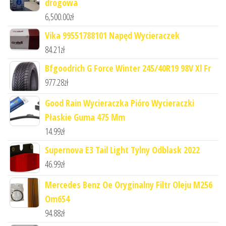
drogowa
6,500.00
zł
Vika 99551788101 Napęd Wycieraczek
84.21
zł
Bfgoodrich G Force Winter 245/40R19 98V Xl Fr
977.28
zł
Good Rain Wycieraczka Pióro Wycieraczki
Płaskie Guma 475 Mm
14.99
zł
Supernova E3 Tail Light Tylny Odblask 2022
46.99
zł
Mercedes Benz Oe Oryginalny Filtr Oleju M256
Om654
94.88
zł