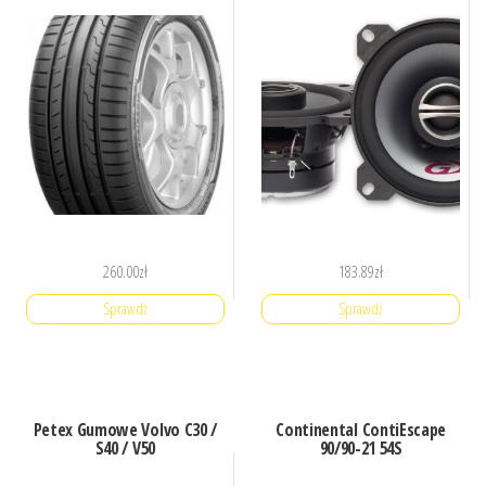
260.00
zł
183.89
zł
Sprawdź
Sprawdź
Petex Gumowe Volvo C30 /
Continental ContiEscape
S40 / V50
90/90-21 54S