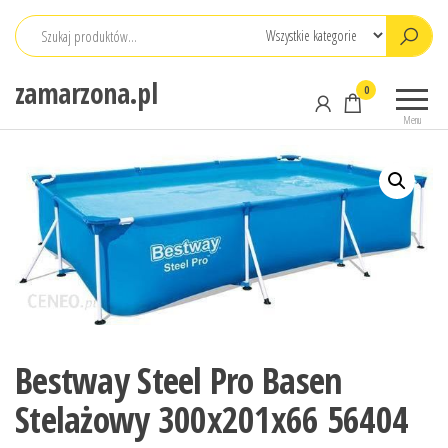
Przejdź
do
treści
zamarzona.pl
0
Menu
Bestway Steel Pro Basen
Stelażowy 300x201x66 56404