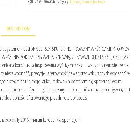
SKU:
20590906204e
Category:
Pokrowce samochodowe
DESCRIPTION
owo z systemem audioNAJLEPSZY SKUTER INSPIROWANY WYŚCIGAMI, KTÓRY Z
AŻENIA PODCZAS PŁYWANIA SPRAWIĄ, ŻE ZAWSZE BĘDZIESZ SIĘ CZUŁ, JAK
omiczna konstrukcja inspirowana wyścigami z regulowanym tylnym siedzenie
ący niezawodność, precyzję i sterowność nawet przy wzburzonych wodach.St
cego przedmiotu na mojej aukcji zadzwoń a postaram się sprostać Twoim
osiadam pełną ofertę części zamiennych, akcesoriów oraz części używanych.
nia dostępności oferowanego przedmiotu sprzedaży.
iveco daily 2016, marcin kardas, kia sportage 1