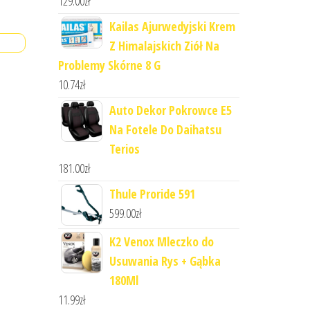
129.00
zł
Kailas Ajurwedyjski Krem
Z Himalajskich Ziół Na
Problemy Skórne 8 G
10.74
zł
Auto Dekor Pokrowce E5
Na Fotele Do Daihatsu
Terios
181.00
zł
Thule Proride 591
599.00
zł
K2 Venox Mleczko do
Usuwania Rys + Gąbka
180Ml
11.99
zł