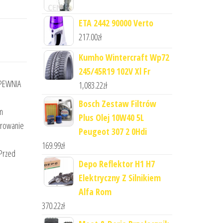
ETA 2442 90000 Verto
217.00
zł
Kumho Wintercraft Wp72
245/45R19 102V Xl Fr
APEWNIA
1,083.22
zł
Bosch Zestaw Filtrów
m
Plus Olej 10W40 5L
erowanie
Peugeot 307 2 0Hdi
169.99
zł
 Przed
Depo Reflektor H1 H7
Elektryczny Z Silnikiem
Alfa Rom
370.22
zł