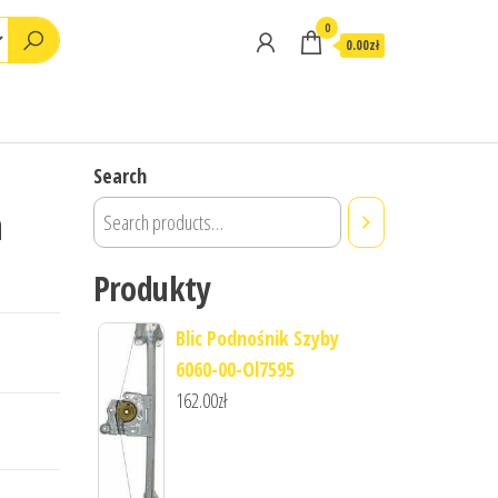
0
0.00zł
Search
a
Produkty
Blic Podnośnik Szyby
6060-00-Ol7595
162.00
zł