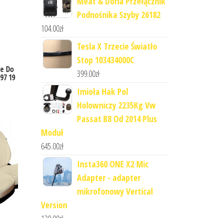
Meat & Doria Przełącznik
Podnośnika Szyby 26182
104.00
zł
Tesla X Trzecie Światło
Stop 103434000C
e Do
399.00
zł
 97 19
Imioła Hak Pol
Holowniczy 2235Kg Vw
Passat B8 Od 2014 Plus
Moduł
645.00
zł
Insta360 ONE X2 Mic
Adapter - adapter
mikrofonowy Vertical
Version