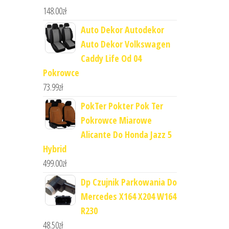
148.00
zł
Auto Dekor Autodekor
Auto Dekor Volkswagen
Caddy Life Od 04
Pokrowce
73.99
zł
PokTer Pokter Pok Ter
Pokrowce Miarowe
Alicante Do Honda Jazz 5
Hybrid
499.00
zł
Dp Czujnik Parkowania Do
Mercedes X164 X204 W164
R230
48.50
zł