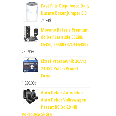
Fast Filtr Oleju Iveco Daily
Ducato Boxer Jumper 3 0
24.74
zł
Movano Bateria Premium
do Dell Latitude E5280,
E5480, E5580 (BZDEE5480)
259.90
zł
Eltraf Prostownik 30A12
24 48V Polski Proukt
Firma
1,020.00
zł
Auto Dekor Autodekor
Auto Dekor Volkswagen
Passat B8 Od 2014R
Pokrowce Skóra