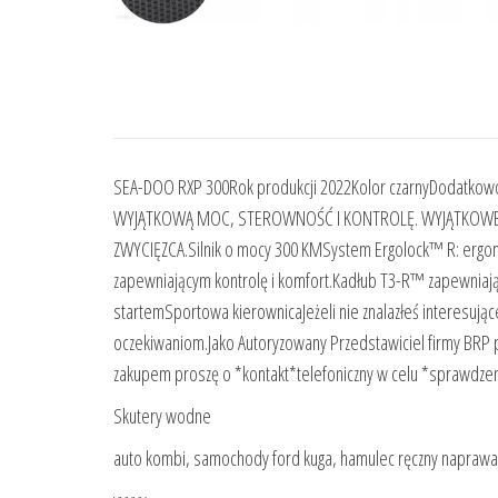
SEA-DOO RXP 300Rok produkcji 2022Kolor czarnyDodatk
WYJĄTKOWĄ MOC, STEROWNOŚĆ I KONTROLĘ. WYJĄTKOWE WR
ZWYCIĘZCA.Silnik o mocy 300 KMSystem Ergolock™ R: ergon
zapewniającym kontrolę i komfort.Kadłub T3-R™ zapewniaj
startemSportowa kierownicaJeżeli nie znalazłeś interesują
oczekiwaniom.Jako Autoryzowany Przedstawiciel firmy BRP p
zakupem proszę o *kontakt*telefoniczny w celu *sprawdze
Skutery wodne
auto kombi, samochody ford kuga, hamulec ręczny naprawa, 