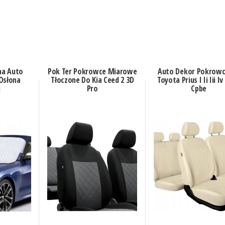
na Auto
Pok Ter Pokrowce Miarowe
Auto Dekor Pokrowc
Osłona
Tłoczone Do Kia Ceed 2 3D
Toyota Prius I Ii Iii Iv
j
Pro
Cpbe