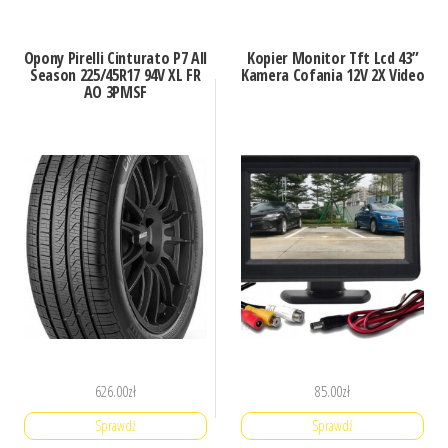
Opony Pirelli Cinturato P7 All
Kopier Monitor Tft Lcd 43”
Season 225/45R17 94V XL FR
Kamera Cofania 12V 2X Video
AO 3PMSF
626.00
zł
85.00
zł
Sprawdź
Sprawdź