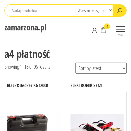
Przejdź
do
treści
zamarzona.pl
0
Menu
a4 płatność
Showing 1–16 of 96 results
Black&Decker KG1200K
ELEKTRONIK SEMI-