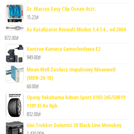
Dr. Marcus Easy Clip Ocean 4szt.
15.23
zł
As Katalizator Renault Modus 1.4 1.6 , od 2004
872.00
zł
Vantrue Kamera Samochodowa E2
949.00
zł
Mean Well Zasilacz Impulsowy Meanwell
(MDR-20-15)
60.00
zł
Opony Yokohama Advan Sport V103 265/50R19
110Y Xl Ao Rpb
832.00
zł
Givi Trekker Dolomiti 30 Black Line Monokey
1,430.00
zł