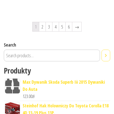
1
2
3
4
5
6
→
Search
Produkty
Max Dywanik Skoda Superb Iii 2015 Dywaniki
Do Auta
123.00
zł
Steinhof Hak Holowniczy Do Toyota Corolla E18
4D 13-19 Plus 13P.