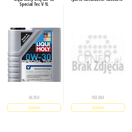
Special Tec V 1L
66.59
zł
903.00
zł
Sprawdź
Sprawdź