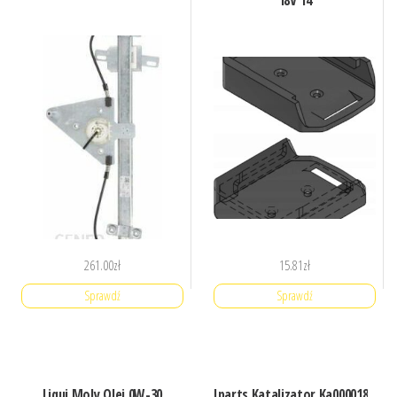
18V 14
261.00
zł
15.81
zł
Sprawdź
Sprawdź
Liqui Moly Olej 0W-30
Iparts Katalizator Ka000018