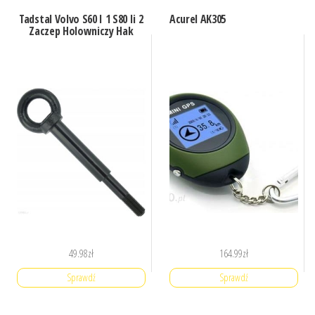
Tadstal Volvo S60 I 1 S80 Ii 2
Acurel AK305
Zaczep Holowniczy Hak
49.98
zł
164.99
zł
Sprawdź
Sprawdź