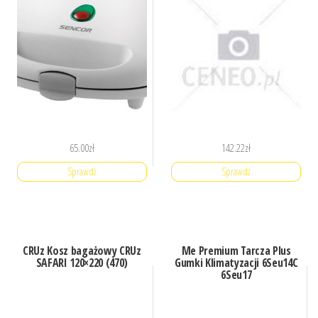
65.00
zł
142.22
zł
Sprawdź
Sprawdź
CRUz Kosz bagażowy CRUz
Me Premium Tarcza Plus
SAFARI 120×220 (470)
Gumki Klimatyzacji 6Seu14C
6Seu17