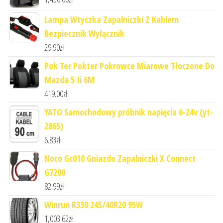
Lampa Wtyczka Zapalniczki Z Kablem
Bezpiecznik Wyłącznik
29.90
zł
Pok Ter Pokter Pokrowce Miarowe Tłoczone Do
Mazda 5 Ii 6M
419.00
zł
YATO Samochodowy próbnik napięcia 6-24v (yt-
2865)
6.83
zł
Noco Gc010 Gniazdo Zapalniczki X Connect
G7200
82.99
zł
Winrun R330 245/40R20 95W
1,003.62
zł