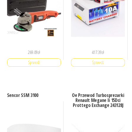
269.09
zł
417.39
zł
Sprawdź
Sprawdź
Sencor SSM 3100
Oe Przewod Turbosprezarki
Renault Megane Ii 15Dci
Prottego Exchange 243128J