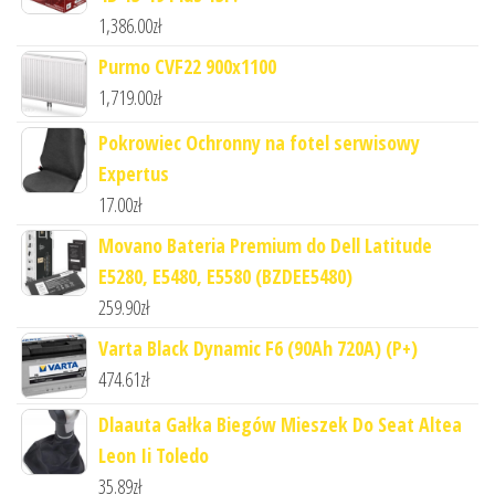
1,386.00
zł
Purmo CVF22 900x1100
1,719.00
zł
Pokrowiec Ochronny na fotel serwisowy
Expertus
17.00
zł
Movano Bateria Premium do Dell Latitude
E5280, E5480, E5580 (BZDEE5480)
259.90
zł
Varta Black Dynamic F6 (90Ah 720A) (P+)
474.61
zł
Dlaauta Gałka Biegów Mieszek Do Seat Altea
Leon Ii Toledo
35.89
zł