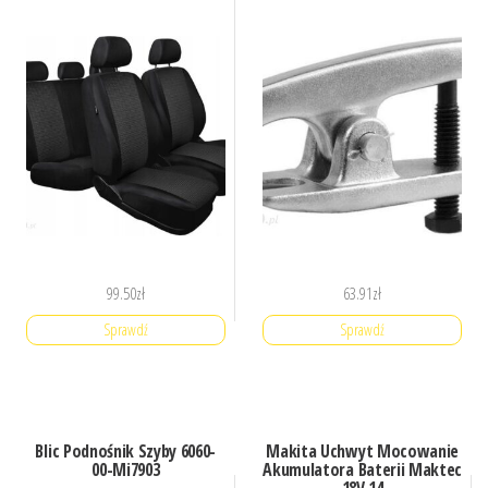
99.50
zł
63.91
zł
Sprawdź
Sprawdź
Blic Podnośnik Szyby 6060-
Makita Uchwyt Mocowanie
00-Mi7903
Akumulatora Baterii Maktec