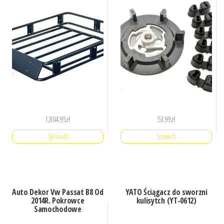
1,804.95
zł
53.99
zł
Sprawdź
Sprawdź
Auto Dekor Vw Passat B8 Od
YATO Ściągacz do sworzni
2014R. Pokrowce
kulisytch (YT-0612)
Samochodowe