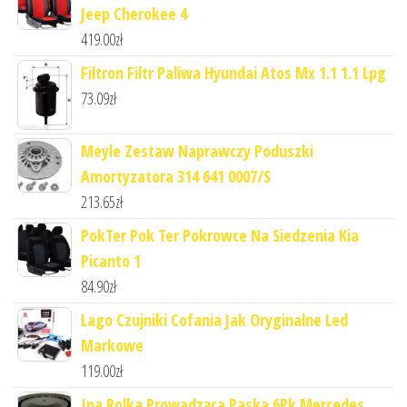
Jeep Cherokee 4
419.00
zł
Filtron Filtr Paliwa Hyundai Atos Mx 1.1 1.1 Lpg
73.09
zł
Meyle Zestaw Naprawczy Poduszki
Amortyzatora 314 641 0007/S
213.65
zł
PokTer Pok Ter Pokrowce Na Siedzenia Kia
Picanto 1
84.90
zł
Lago Czujniki Cofania Jak Oryginalne Led
Markowe
119.00
zł
Ina Rolka Prowadząca Paska 6Pk Mercedes