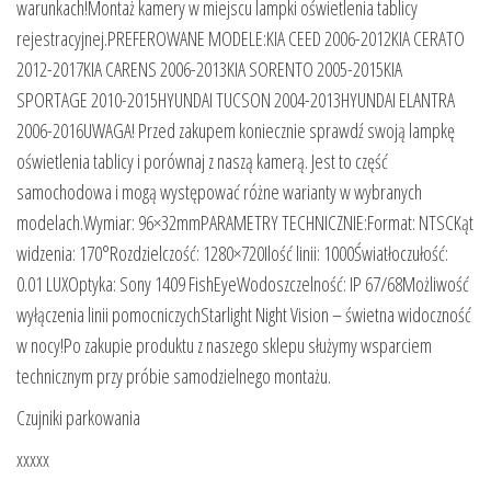
warunkach!Montaż kamery w miejscu lampki oświetlenia tablicy
rejestracyjnej.PREFEROWANE MODELE:KIA CEED 2006-2012KIA CERATO
2012-2017KIA CARENS 2006-2013KIA SORENTO 2005-2015KIA
SPORTAGE 2010-2015HYUNDAI TUCSON 2004-2013HYUNDAI ELANTRA
2006-2016UWAGA! Przed zakupem koniecznie sprawdź swoją lampkę
oświetlenia tablicy i porównaj z naszą kamerą. Jest to część
samochodowa i mogą występować różne warianty w wybranych
modelach.Wymiar: 96×32mmPARAMETRY TECHNICZNIE:Format: NTSCKąt
widzenia: 170°Rozdzielczość: 1280×720Ilość linii: 1000Światłoczułość:
0.01 LUXOptyka: Sony 1409 FishEyeWodoszczelność: IP 67/68Możliwość
wyłączenia linii pomocniczychStarlight Night Vision – świetna widoczność
w nocy!Po zakupie produktu z naszego sklepu służymy wsparciem
technicznym przy próbie samodzielnego montażu.
Czujniki parkowania
xxxxx