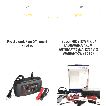
186.23
zł
618.00
zł
Sprawdź
Sprawdź
Prostownik Pam 5/1 Smart
Bosch PROSTOWNIK C7
Pirotec
ŁADOWARKA AKUM.
AUTOMATYCzNA 12/24 V (6
WARIANTÓW) BOSCH