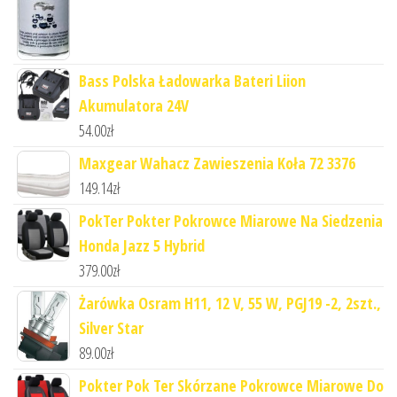
Bass Polska Ładowarka Bateri Liion
Akumulatora 24V
54.00
zł
Maxgear Wahacz Zawieszenia Koła 72 3376
149.14
zł
PokTer Pokter Pokrowce Miarowe Na Siedzenia
Honda Jazz 5 Hybrid
379.00
zł
Żarówka Osram H11, 12 V, 55 W, PGJ19 -2, 2szt.,
Silver Star
89.00
zł
Pokter Pok Ter Skórzane Pokrowce Miarowe Do