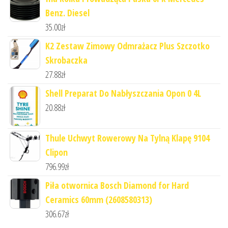
Benz. Diesel
35.00
zł
K2 Zestaw Zimowy Odmrażacz Plus Szczotko
Skrobaczka
27.88
zł
Shell Preparat Do Nabłyszczania Opon 0 4L
20.88
zł
Thule Uchwyt Rowerowy Na Tylną Klapę 9104
Clipon
796.99
zł
Piła otwornica Bosch Diamond for Hard
Ceramics 60mm (2608580313)
306.67
zł