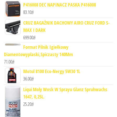
P416008 DEC NAPINACZ PASKA P416008
83.10
zł
CRUZ BAGAŻNIK DACHOWY AIRO CRUZ FORD S-
MAX I DARK
699.00
zł
Format Pilnik Igiełkowy
Diamentowyplaski,Spiczasty 140Mm
71.00
zł
Motul 8100 Eco-Nergy 5W30 1L
36.00
zł
Liqui Moly Wosk W Sprayu Glanz Spruhwachs
1647, 0,25L.
25.20
zł