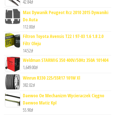
42.84
zł
Max Dywanik Peugeot Rcz 2010 2015 Dywaniki
Do Auta
112.00
zł
Filtron Toyota Avensis T22 I 97-03 1.6 1.8 2.0
Filtr Oleju
14.52
zł
Weldman STARMIG 350 400V/50Hz 350A 101404
1,649.00
zł
Winrun R330 225/55R17 101W Xl
382.02
zł
Daewoo Oe Mechanizm Wycieraczek Cięgno
Daewoo Matiz Kpl
55.90
zł