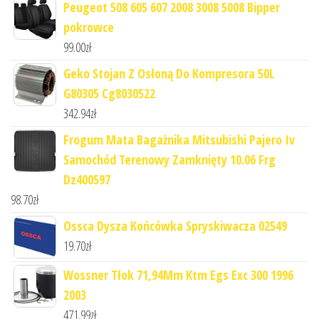
Peugeot 508 605 607 2008 3008 5008 Bipper
pokrowce
99.00
zł
Geko Stojan Z Osłoną Do Kompresora 50L
G80305 Cg8030522
342.94
zł
Frogum Mata Bagażnika Mitsubishi Pajero Iv
Samochód Terenowy Zamknięty 10.06 Frg
Dz400597
98.70
zł
Ossca Dysza Końcówka Spryskiwacza 02549
19.70
zł
Wossner Tłok 71,94Mm Ktm Egs Exc 300 1996
2003
471.99
zł