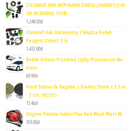
STEINHOF HAK WYPINANY DODGE JOURNEY JC49
OD 08 MODUŁ 7 PIN
1,348.00
zł
Steinhof Hak Holowniczy I Wiązka Dedyk
Peugeot Expert 3 Iii
1,432.00
zł
Bedde Osłona Przedniej Szyby Przeciwszro No
Frost
69.99
zł
Vorel Taśma do bagażu, z klamrą 25mm x 2,5 m
- 2 szt. (82331)
13.46
zł
Origine Dinamo Galaxi Fluo Red-Black Matt M
359.00
zł