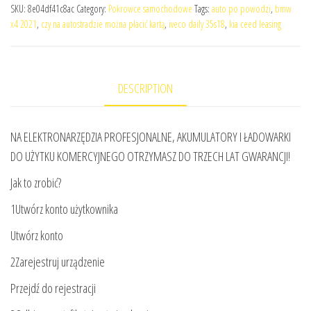
SKU:
8e04df41c8ac
Category:
Pokrowce samochodowe
Tags:
auto po powodzi
,
bmw
x4 2021
,
czy na autostradzie można płacić kartą
,
iveco daily 35s18
,
kia ceed leasing
DESCRIPTION
NA ELEKTRONARZĘDZIA PROFESJONALNE, AKUMULATORY I ŁADOWARKI
DO UŻYTKU KOMERCYJNEGO OTRZYMASZ DO TRZECH LAT GWARANCJI!
Jak to zrobić?
1Utwórz konto użytkownika
Utwórz konto
2Zarejestruj urządzenie
Przejdź do rejestracji