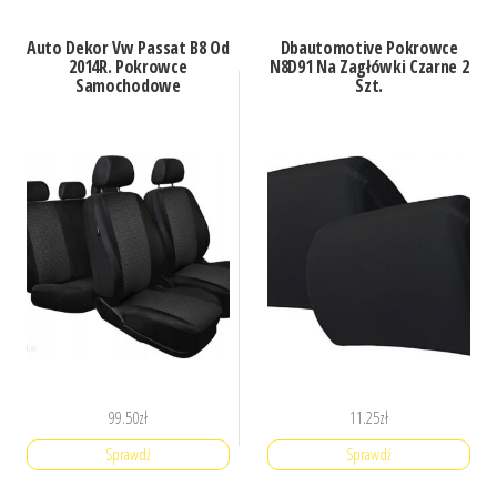
Auto Dekor Vw Passat B8 Od
Dbautomotive Pokrowce
2014R. Pokrowce
N8D91 Na Zagłówki Czarne 2
Samochodowe
Szt.
99.50
zł
11.25
zł
Sprawdź
Sprawdź