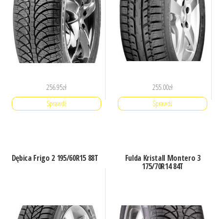
256.95
zł
255.00
zł
Sprawdź
Sprawdź
Dębica Frigo 2 195/60R15 88T
Fulda Kristall Montero 3
175/70R14 84T