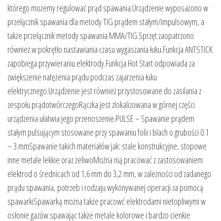
którego możemy regulować prąd spawania.Urządzenie wyposażono w
przełącznik spawania dla metody TIG prądem stałym/impulsowym, a
także przełącznik metody spawania MMA/TIG.Sprzęt zaopatrzono
również w pokrętło nastawiania czasu wygaszania łuku.Funkcja ANTSTICK
zapobiega przywieraniu elektrody.Funkcja Hot Start odpowiada za
zwiększenie natężenia prądu podczas zajarzenia łuku
elektrycznego.Urządzenie jest również przystosowane do zasilania z
zespołu prądotwórczegoRączka jest zlokalizowana w górnej części
urządzenia ułatwia jego przenoszenie.PULSE – Spawanie prądem
stałym pulsującym stosowane przy spawaniu folii i blach o grubości 0.1
– 3 mmSpawanie takich materiałów jak: stale konstrukcyjne, stopowe
inne metale lekkie oraz żeliwoMożna nią pracować z zastosowaniem
elektrod o średnicach od 1,6 mm do 3,2 mm, w zależności od zadanego
prądu spawania, potrzeb i rodzaju wykonywanej operacji za pomocą
spawarkiSpawarką można także pracowć elektrodami nietopliwymi w
osłonie gazów spawając także metale kolorowe i bardzo cienkie