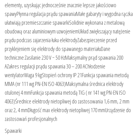
elementy, uzyskując jednocześnie znacznie lepsze jakościowo
spawyPłynna regulacja prądu spawaniaMałe gabaryty i wygodna rączka
ułatwiają przemieszczanie spawarkiSolidnie wykonana z metalową
obudową oraz aluminiowym uzwojeniemUkład zwiększający natężenie
prądu podczas zajarzenia łuku elektrodyZabezpieczenie przed
przyklejeniem się elektrody do spawanego materiałuDane
techniczne:Zasilanie 230 V ~ 50 HzMaksymalny prąd spawania 200
AZakres regulacji prądu spawania 30 – 200 AChłodzenie
wentylatorWaga 9 kgStopień ochrony IP 21Funkcja spawania metodą
MMA (nr 111 wg PN-EN ISO 4063)Maksymalna średnica elektrody
otulonej 4 mmFunkcja spawania metodą TIG ( nr 141 wg PN-EN ISO
4063)Średnice elektrody nietopliwej do zastosowania 1,6 mm, 2 mm
oraz 2, 4 mmDługość max elektrody nietopliwej 170 mmUrządzenie do
zastosowań profesjonalnych
Spawarki