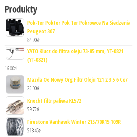
Produkty
Pok-Ter Pokter Pok Ter Pokrowce Na Siedzenia
Peugeot 307
84.90
zł
YATO Klucz do filtra oleju 73-85 mm, YT-0821
(YT-0821)
16.00
zł
Mazda Oe Nowy Org Filtr Oleju 121 2 3 5 6 Cx7
25.00
zł
Knecht filtr paliwa KL572
59.72
zł
Firestone Vanhawk Winter 215/70R15 109R
518.45
zł