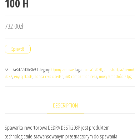
100 H
732.00
zł
Sprawdź
SKU:
7a8d72d0b3b9
Category:
Opony zimowe
Tags:
audi a1 2020
,
autostradą a2 cennik
2022
,
enyaq skoda
,
honda civic x sedan
,
m8 competition cena
,
nowy samochód z lpg
DESCRIPTION
Spawarka inwertorowa DEDRA DESTi203P jest produktem
technologicznie zaawansowanym przeznaczonym do spawania