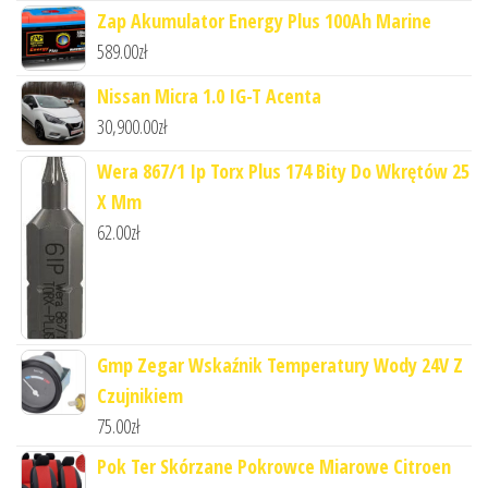
Zap Akumulator Energy Plus 100Ah Marine
589.00
zł
Nissan Micra 1.0 IG-T Acenta
30,900.00
zł
Wera 867/1 Ip Torx Plus 174 Bity Do Wkrętów 25
X Mm
62.00
zł
Gmp Zegar Wskaźnik Temperatury Wody 24V Z
Czujnikiem
75.00
zł
Pok Ter Skórzane Pokrowce Miarowe Citroen