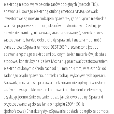
elektrodą nietopliwą w osłonie gazów obojętnych (metoda TIG),
spawania łukowego elektrodą otuloną (metoda MMA).Spawarki
inwertorowe są nowym rodzajem spawarek, generujących niezbędne
wartości prądowe za pomocą układów elektronicznych. Cechują je
niewielkie rozmiary, niska waga, znaczna sprawność, szeroki zakres
zastosowania, bardzo dobre efekty spawania i znaczna mobilność
transportowa.Spawarka model DESTi203P przeznaczona jest do
spawania ręcznego elektrodami otulonymi takich materiałów jak: stale
stopowe, konstrukcyjne, żeliwa.Można nią pracować z zastosowaniem
elektrod otulonych o średnicach od 1,6 mm do 4 mm, w zależności od
zadanego prądu spawania, potrzeb i rodzaju wykonywanych operacji.
Spawarką można także pracować elektrodami nietopliwymi w osłonie
gazów spawając także metale kolorowe i bardzo cienkie elementy,
uzyskując jednoczśnie znacznie lepsze jakościowo spoiny. Spawarki
przystosowane są do zasilania o napięciu 230V ~ 50 Hz
(jednofazowe).Charakterystyka:Spawarka posiada pokrętło za pomocą,