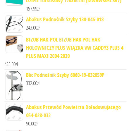
Dzieci Turkusowy 120X60cm (MWBWK05C8B7)
157.99
zł
Abakus Podnośnik Szyby 130-046-018
243.00
zł
BIZUB HAK-POL BIZUB HAK POL HAK
HOLOWNICZY PLUS WIĄZKA VW CADDY3 PLUS 4
PLUS MAXI 2004 2020
455.00
zł
Blic Podnośnik Szyby 6060-19-032859P
332.00
zł
Abakus Przewód Powietrza Doładowujacego
054-028-032
90.00
zł