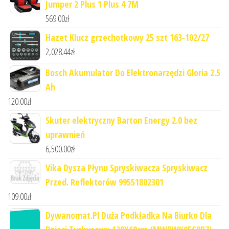
Jumper 2 Plus 1 Plus 4 7M
569.00
zł
Hazet Klucz grzechotkowy 25 szt 163-102/27
2,028.44
zł
Bosch Akumulator Do Elektronarzędzi Gloria 2.5
Ah
120.00
zł
Skuter elektryczny Barton Energy 2.0 bez
uprawnień
6,500.00
zł
Vika Dysza Płynu Spryskiwacza Spryskiwacz
Przed. Reflektorów 99551802301
109.00
zł
Dywanomat.Pl Duża Podkładka Na Biurko Dla