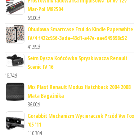
Prostownik ładowarka impulsowa 1A 6V 12V
Mar-Pol M82504
69.00
zł
Obudowa Smartcase Etui do Kindle Paperwhite
IV/4 f422c956-3ada-43d1-a47e-aae949698c52
41.99
zł
Seim Dysza Końcówka Spryskiwacza Renault
Scenic IV 16
18.74
zł
Mix Plast Renault Modus Hatchback 2004 2008
Mata Bagażnika
86.00
zł
Gorabbit Mechanizm Wycieraczek Przód Vw Fox
'05 '11
110.30
zł