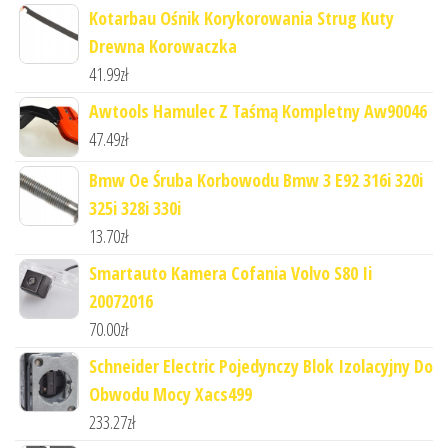
Kotarbau Ośnik Korykorowania Strug Kuty
Drewna Korowaczka
41.99
zł
Awtools Hamulec Z Taśmą Kompletny Aw90046
47.49
zł
Bmw Oe Śruba Korbowodu Bmw 3 E92 316i 320i
325i 328i 330i
13.70
zł
Smartauto Kamera Cofania Volvo S80 Ii
20072016
70.00
zł
Schneider Electric Pojedynczy Blok Izolacyjny Do
Obwodu Mocy Xacs499
233.27
zł