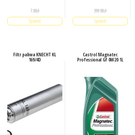
7.00
zł
399.98
zł
Sprawdź
Sprawdź
Filtr paliwa KNECHT KL
Castrol Magnatec
169/4D
Professional Gf 0W20 1L