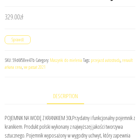
329.00
zł
Sprawdź
SKU:
59d6f58ee47b
Category:
Maszynki do mielenia
Tags:
przejazd autostradą
,
renault
arkana cena
,
vw passat 2021
DESCRIPTION
POJEMNIK NA WODĘ Z KRANIKIEM 30LPrzydatny i funkcjonalny pojemnik z
kranikiem. Produkt polski wykonany z najwyższej jakości tworzywa
sztucznego. Pojemnik wyposażony w wygodny uchwyt, który zapewnia