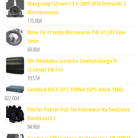
Maxgroup Citroen C3 Ii 2009 2016 Dywaniki Z
Mocowaniami
115.00
zł
Bmw Oe Przedni Mocowanie Pdc X3 E83 Zew.
Lewe
68.00
zł
Blic Obudowa Lusterka Zewnętrznego Pr
(Czarny) Vw Fox
39.57
zł
Gembird RACK UPS 1500VA (UPS-RACK-1500)
822.00
zł
PokTer Pokter Pok Ter Pokrowce Na Siedzenia
Honda Jazz 2
84.90
zł
Goodyear Efficientgrip Performance 205/60R16