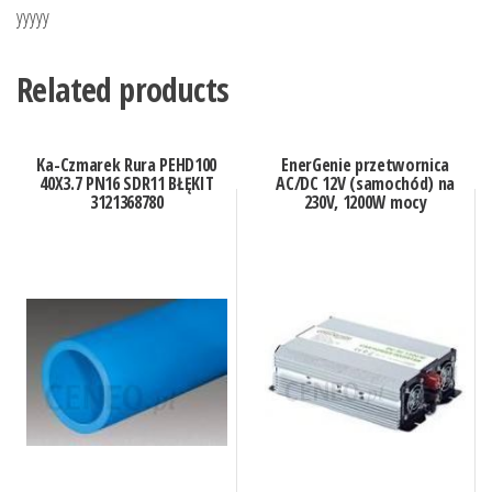
yyyyy
Related products
Ka-Czmarek Rura PEHD100
EnerGenie przetwornica
40X3.7 PN16 SDR11 BŁĘKIT
AC/DC 12V (samochód) na
3121368780
230V, 1200W mocy