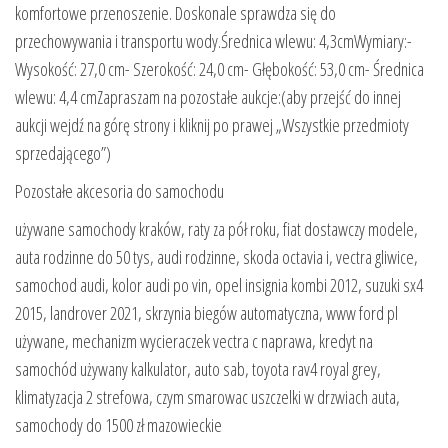
komfortowe przenoszenie. Doskonale sprawdza się do
przechowywania i transportu wody.Średnica wlewu: 4,3cmWymiary:-
Wysokość: 27,0 cm- Szerokość: 24,0 cm- Głębokość: 53,0 cm- Średnica
wlewu: 4,4 cmZapraszam na pozostałe aukcje:(aby przejść do innej
aukcji wejdź na górę strony i kliknij po prawej „Wszystkie przedmioty
sprzedającego”)
Pozostałe akcesoria do samochodu
używane samochody kraków, raty za pół roku, fiat dostawczy modele,
auta rodzinne do 50 tys, audi rodzinne, skoda octavia i, vectra gliwice,
samochod audi, kolor audi po vin, opel insignia kombi 2012, suzuki sx4
2015, landrover 2021, skrzynia biegów automatyczna, www ford pl
używane, mechanizm wycieraczek vectra c naprawa, kredyt na
samochód używany kalkulator, auto sab, toyota rav4 royal grey,
klimatyzacja 2 strefowa, czym smarowac uszczelki w drzwiach auta,
samochody do 1500 zł mazowieckie