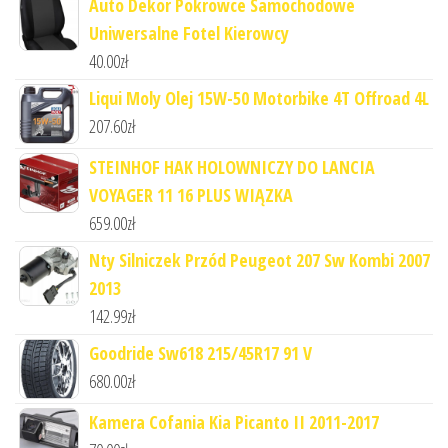
Auto Dekor Pokrowce Samochodowe
Uniwersalne Fotel Kierowcy
40.00
zł
Liqui Moly Olej 15W-50 Motorbike 4T Offroad 4L
207.60
zł
STEINHOF HAK HOLOWNICZY DO LANCIA
VOYAGER 11 16 PLUS WIĄZKA
659.00
zł
Nty Silniczek Przód Peugeot 207 Sw Kombi 2007
2013
142.99
zł
Goodride Sw618 215/45R17 91 V
680.00
zł
Kamera Cofania Kia Picanto II 2011-2017