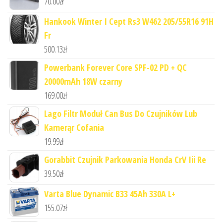
70.00
zł
Hankook Winter I Cept Rs3 W462 205/55R16 91H
Fr
500.13
zł
Powerbank Forever Core SPF-02 PD + QC
20000mAh 18W czarny
169.00
zł
Lago Filtr Moduł Can Bus Do Czujników Lub
Kamerąr Cofania
19.99
zł
Gorabbit Czujnik Parkowania Honda CrV Iii Re
39.50
zł
Varta Blue Dynamic B33 45Ah 330A L+
155.07
zł