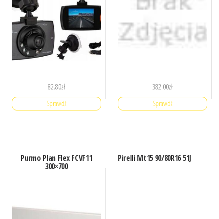
82.80
zł
382.00
zł
Sprawdź
Sprawdź
Purmo Plan Flex FCVF11
Pirelli Mt15 90/80R16 51J
300×700