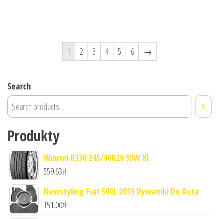
1
2
3
4
5
6
→
Search
Produkty
Winrun R330 245/40R20 99W Xl
559.63
zł
Newstyling Fiat 500L 2013 Dywaniki Do Auta
151.00
zł