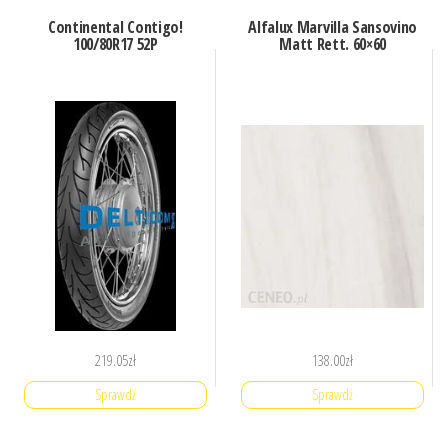
Continental Contigo!
Alfalux Marvilla Sansovino
100/80R17 52P
Matt Rett. 60×60
219.05
zł
138.00
zł
Sprawdź
Sprawdź