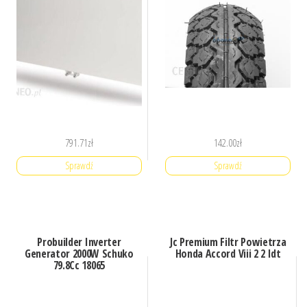
791.71
zł
142.00
zł
Sprawdź
Sprawdź
Probuilder Inverter
Jc Premium Filtr Powietrza
Generator 2000W Schuko
Honda Accord Viii 2 2 Idt
79.8Cc 18065