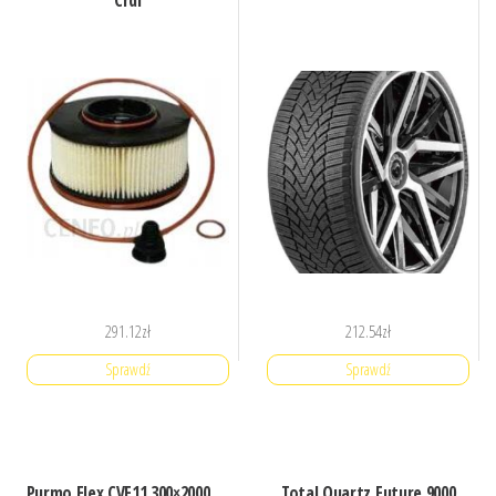
Crdi
291.12
zł
212.54
zł
Sprawdź
Sprawdź
Purmo Flex CVF11 300×2000
Total Quartz Future 9000