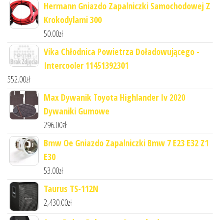
Hermann Gniazdo Zapalniczki Samochodowej Z
Krokodylami 300
50.00
zł
Vika Chłodnica Powietrza Doładowującego -
Intercooler 11451392301
552.00
zł
Max Dywanik Toyota Highlander Iv 2020
Dywaniki Gumowe
296.00
zł
Bmw Oe Gniazdo Zapalniczki Bmw 7 E23 E32 Z1
E30
53.00
zł
Taurus TS-112N
2,430.00
zł