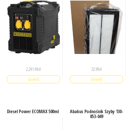
2,291.99
zł
32.99
zł
Sprawdź
Sprawdź
Diesel Power ECOMAX 500ml
Abakus Podnośnik Szyby 130-
053-049