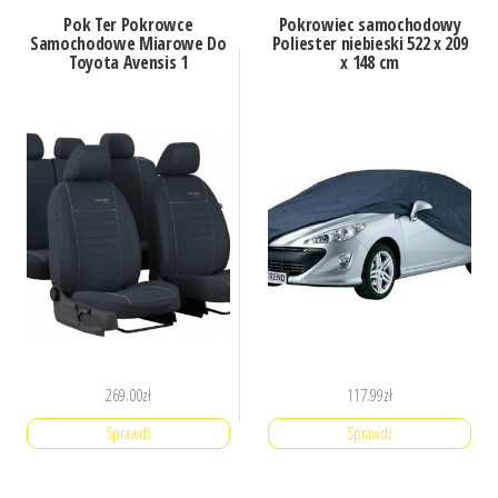
Pok Ter Pokrowce
Pokrowiec samochodowy
Samochodowe Miarowe Do
Poliester niebieski 522 x 209
Toyota Avensis 1
x 148 cm
269.00
zł
117.99
zł
Sprawdź
Sprawdź