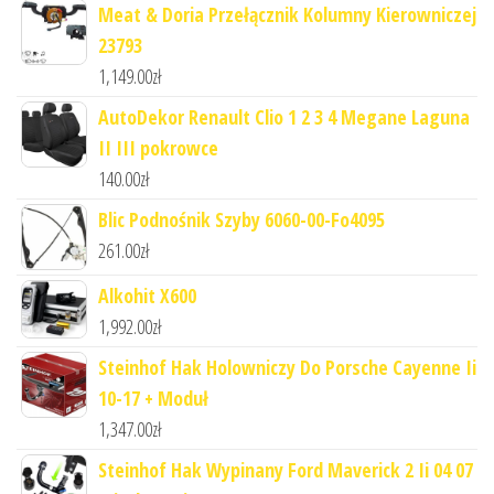
Meat & Doria Przełącznik Kolumny Kierowniczej
23793
1,149.00
zł
AutoDekor Renault Clio 1 2 3 4 Megane Laguna
II III pokrowce
140.00
zł
Blic Podnośnik Szyby 6060-00-Fo4095
261.00
zł
Alkohit X600
1,992.00
zł
Steinhof Hak Holowniczy Do Porsche Cayenne Ii
10-17 + Moduł
1,347.00
zł
Steinhof Hak Wypinany Ford Maverick 2 Ii 04 07