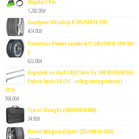
Wiązka 7 Pin
1,282.00
zł
Goodyear UltraGrip 8 205/55R16 91H
424.00
zł
Powertrac Power Lander A/T 245/75R15 109/107
S
622.00
zł
Bagażnik na dach CRUZ Airo Fix 108 MITSUBISHI
Pajero Sport 5d (III - reling zintegrowany)
2016-
768.00
zł
Tracer Straight (TRATOR43468)
34.90
zł
Nexen Winguard Sport 225/60R16 102V