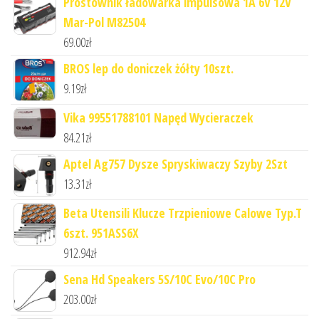
Prostownik ładowarka impulsowa 1A 6V 12V
Mar-Pol M82504
69.00
zł
BROS lep do doniczek żółty 10szt.
9.19
zł
Vika 99551788101 Napęd Wycieraczek
84.21
zł
Aptel Ag757 Dysze Spryskiwaczy Szyby 2Szt
13.31
zł
Beta Utensili Klucze Trzpieniowe Calowe Typ.T
6szt. 951ASS6X
912.94
zł
Sena Hd Speakers 5S/10C Evo/10C Pro
203.00
zł