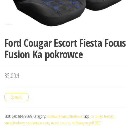
Ford Cougar Escort Fiesta Focus
Fusion Ka pokrowce
85.00
zł
Sprawdź
SKU:
6eb3d47966f9
Category:
Pokrowce samochodowe
Tags:
co to jest leasing
samochodowy
,
seat tarraco cena
,
transit courier
,
volkswagen golf 2021