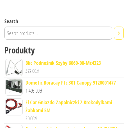
Search
Produkty
Blic Podnośnik Szyby 6060-00-Mc4323
572.00
zł
Dometic Boracay Ftc 301 Canopy 9120001477
1,495.00
zł
El Car Gniazdo Zapalniczki Z Krokodylkami
Żabkami 5M
30.00
zł