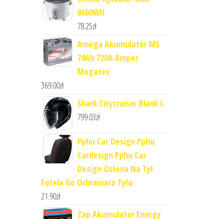
0600WH
78.25
zł
Amega Akumulator M5
74Ah 720A Amper
Megatex
369.00
zł
Shark Citycruiser Blank L
799.03
zł
Pphu Car Design Pphu
Cardesign Pphu Car
Design Osłona Na Tył
Fotela Go Ochraniacz Tyłu
21.90
zł
Zap Akumulator Energy