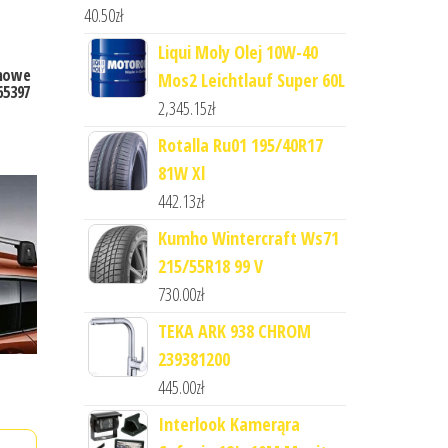
40.50
zł
Liqui Moly Olej 10W-40
chowe
Mos2 Leichtlauf Super 60L
65397
2,345.15
zł
Rotalla Ru01 195/40R17
81W Xl
442.13
zł
Kumho Wintercraft Ws71
215/55R18 99 V
730.00
zł
TEKA ARK 938 CHROM
239381200
445.00
zł
Interlook Kamerąra