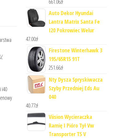
661.06
zł
Auto Dekor Hyundai
Lantra Matrix Santa Fe
I20 Pokrowiec Welur
47.00
zł
arstwa
e
Firestone Winterhawk 3
ść
195/65R15 91T
251.66
zł
Nty Dysza Spryskiwacza
Szyby Przedniej Eds Au
 i40
040
erenowy
40.77
zł
Viision Wycieraczka
Ramię I Pióro Tył Vw
Transporter T5 V