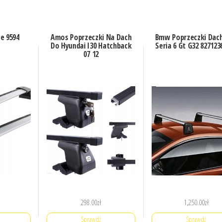
e 9594
Amos Poprzeczki Na Dach
Bmw Poprzeczki Da
Do Hyundai I30 Hatchback
Seria 6 Gt G32 827123
07 12
298.00
zł
1,250.00
zł
Sprawdź
Sprawdź