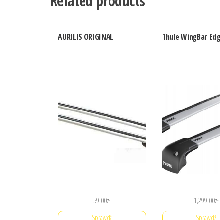
Related products
AURILIS ORIGINAL
Thule WingBar Edg
59.00
zł
1,299.00
zł
Sprawdź
Sprawdź