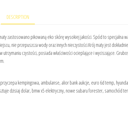
DESCRIPTION
aty zastosowano pikowaną eko skórę wysokiej jakości. Spód to specjalna w
ejscu, nie przepuszcza wody oraz innych nieczystości.Krój maty jest dokładni
w utrzymaniu czystości, posiada właściwości ocieplające i wyciszające. Grubo
ym.
 przyczepa kempingowa, ambulanse, alior bank aukcje, euro 6d temp, hyundai
osztuje dzisiaj dolar, bmw x5 elektryczny, nowe subaru forester, samochód t