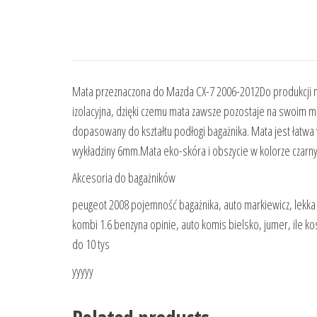
Mata przeznaczona do Mazda CX-7 2006-2012Do produkcji m
izolacyjna, dzięki czemu mata zawsze pozostaje na swoim mi
dopasowany do kształtu podłogi bagażnika. Mata jest łatwa 
wykładziny 6mm.Mata eko-skóra i obszycie w kolorze czarn
Akcesoria do bagażników
peugeot 2008 pojemność bagażnika, auto markiewicz, lekka
kombi 1.6 benzyna opinie, auto komis bielsko, jumer, ile k
do 10 tys
yyyyy