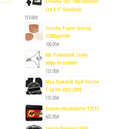
Cofania 18Ir 10M Monitor
Lcd 4 3'' Składany
159.00
zł
Starcke Papier Ścierny
310Kbp0100
100.09
zł
Blic Podnośnik Szyby
6060-10-016860
133.00
zł
Max Dywanik Opel Vectra
C Sd Hb 2002 2008
135.00
zł
Banner Akumulator 57512
602.00
zł
Sencor Ryżowar SRM