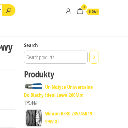
0
0.00zł
owy
Search
Produkty
Un Nożyce Uniwersalne
Do Blachy Ideal Lewe 260Mm
179.44
zł
Winrun R330 235/45R19
99W Xl