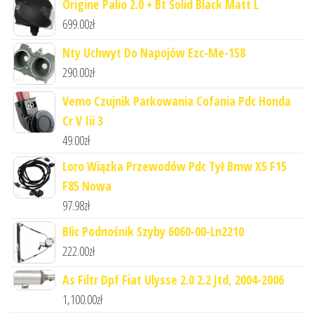
Origine Palio 2.0 + Bt Solid Black Matt L
699.00
zł
Nty Uchwyt Do Napojów Ezc-Me-158
290.00
zł
Vemo Czujnik Parkowania Cofania Pdc Honda
Cr V Iii 3
49.00
zł
Loro Wiązka Przewodów Pdc Tył Bmw X5 F15
F85 Nowa
97.98
zł
Blic Podnośnik Szyby 6060-00-Ln2210
222.00
zł
As Filtr Dpf Fiat Ulysse 2.0 2.2 Jtd, 2004-2006
1,100.00
zł