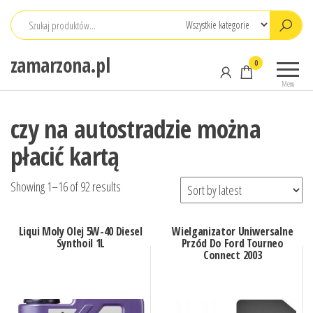
Przejdź
do
treści
zamarzona.pl
0
Menu
czy na autostradzie można
płacić kartą
Showing 1–16 of 92 results
Liqui Moly Olej 5W-40 Diesel
Wielganizator Uniwersalne
Synthoil 1L
Przód Do Ford Tourneo
Connect 2003