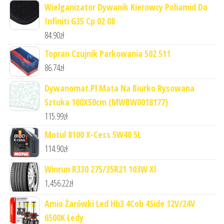
Wielganizator Dywanik Kierowcy Poliamid Do
Infiniti G35 Cp 02 08
84.90
zł
Topran Czujnik Parkowania 502 511
86.74
zł
Dywanomat.Pl Mata Na Biurko Rysowana
Sztuka 100X50cm (MWBW0018177)
115.99
zł
Motul 8100 X-Cess 5W40 5L
114.90
zł
Winrun R330 275/35R21 103W Xl
1,456.22
zł
Amio Żarówki Led Hb3 4Cob 4Side 12V/24V
6500K Ledy