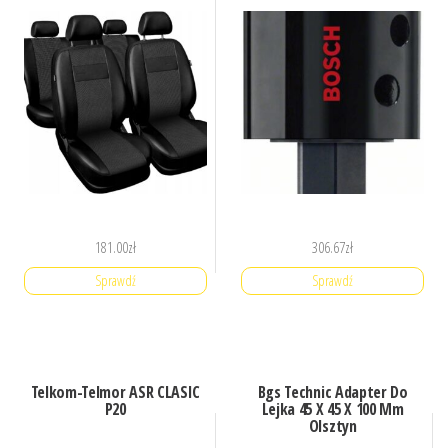
181.00
zł
306.67
zł
Sprawdź
Sprawdź
Telkom-Telmor ASR CLASIC
Bgs Technic Adapter Do
P20
Lejka 45 X 45 X 100 Mm
Olsztyn