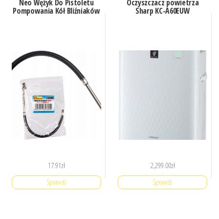
Neo Wężyk Do Pistoletu
Oczyszczacz powietrza
Pompowania Kół Bliźniaków
Sharp KC-A60EUW
17.91
zł
2,299.00
zł
Sprawdź
Sprawdź