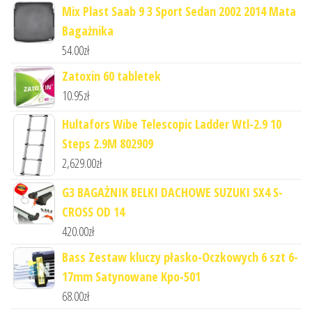
Mix Plast Saab 9 3 Sport Sedan 2002 2014 Mata
Bagażnika
54.00
zł
Zatoxin 60 tabletek
10.95
zł
Hultafors Wibe Telescopic Ladder Wtl-2.9 10
Steps 2.9M 802909
2,629.00
zł
G3 BAGAŻNIK BELKI DACHOWE SUZUKI SX4 S-
CROSS OD 14
420.00
zł
Bass Zestaw kluczy płasko-Oczkowych 6 szt 6-
17mm Satynowane Kpo-501
68.00
zł