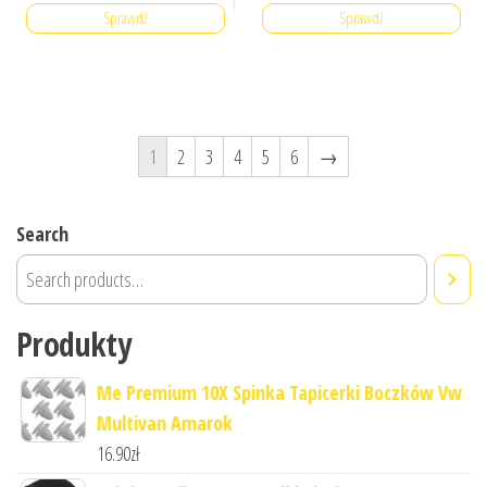
Sprawdź
Sprawdź
1
2
3
4
5
6
→
Search
Produkty
Me Premium 10X Spinka Tapicerki Boczków Vw
Multivan Amarok
16.90
zł