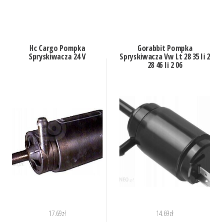
Hc Cargo Pompka
Gorabbit Pompka
Spryskiwacza 24 V
Spryskiwacza Vw Lt 28 35 Ii 2
28 46 Ii 2 06
17.69
zł
14.69
zł