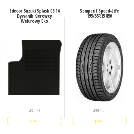
Edecor Suzuki Splash 08 14
Semperit Speed-Life
Dywanik Kierowcy
195/55R15 85V
Welurowy Eko
43.90
zł
490.00
zł
Sprawdź
Sprawdź