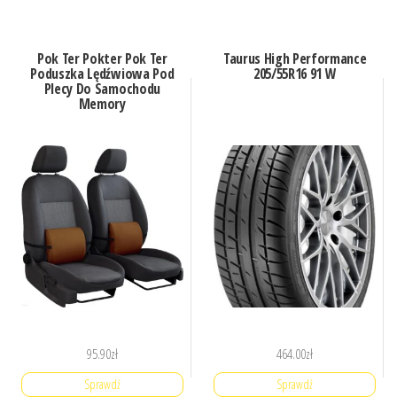
Pok Ter Pokter Pok Ter
Taurus High Performance
Poduszka Lędźwiowa Pod
205/55R16 91 W
Plecy Do Samochodu
Memory
95.90
zł
464.00
zł
Sprawdź
Sprawdź