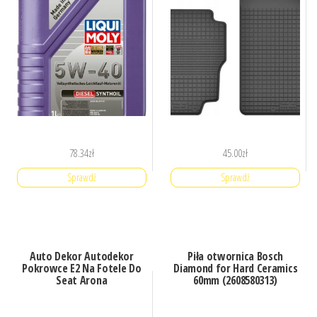
78.34
zł
45.00
zł
Sprawdź
Sprawdź
Auto Dekor Autodekor
Piła otwornica Bosch
Pokrowce E2 Na Fotele Do
Diamond for Hard Ceramics
Seat Arona
60mm (2608580313)