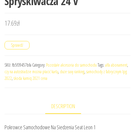
Spryskiwacza 24 V
17.69
zł
Sprawdź
SKU:
fb5f39457bfa
Category:
Pozostałe akcesoria do samochodu
Tags:
alfa abonament
,
czy na autostradzie można płacić kartą
,
duże suvy ranking
,
samochody z fabrycznym lpg
2022
,
skoda kamiq 2021 cena
DESCRIPTION
Pokrowce Samochodowe Na Siedzenia Seat Leon 1