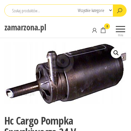
Przejdź
do
treści
zamarzona.pl
0
Menu
Hc Cargo Pompka