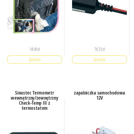
14.99
zł
76.51
zł
Sprawdź
Sprawdź
Sinustec Termometr
zapalniczka samochodowa
wewnętrzny/zewnętrzny
12V
Check-Temp III z
termostatem