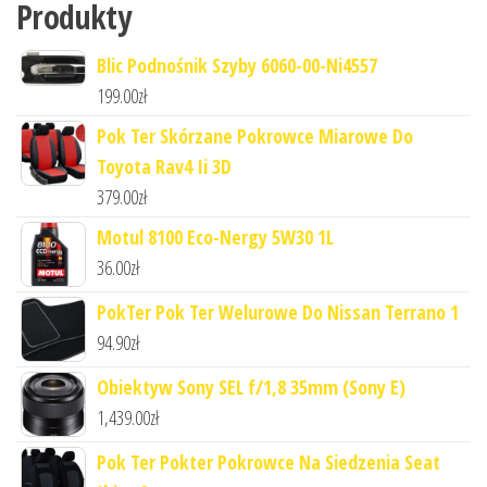
Produkty
Blic Podnośnik Szyby 6060-00-Ni4557
199.00
zł
Pok Ter Skórzane Pokrowce Miarowe Do
Toyota Rav4 Ii 3D
379.00
zł
Motul 8100 Eco-Nergy 5W30 1L
36.00
zł
PokTer Pok Ter Welurowe Do Nissan Terrano 1
94.90
zł
Obiektyw Sony SEL f/1,8 35mm (Sony E)
1,439.00
zł
Pok Ter Pokter Pokrowce Na Siedzenia Seat