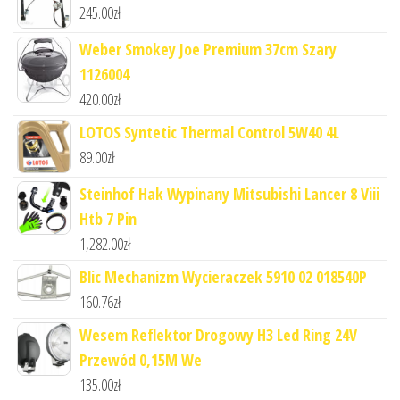
245.00
zł
Weber Smokey Joe Premium 37cm Szary
1126004
420.00
zł
LOTOS Syntetic Thermal Control 5W40 4L
89.00
zł
Steinhof Hak Wypinany Mitsubishi Lancer 8 Viii
Htb 7 Pin
1,282.00
zł
Blic Mechanizm Wycieraczek 5910 02 018540P
160.76
zł
Wesem Reflektor Drogowy H3 Led Ring 24V
Przewód 0,15M We
135.00
zł