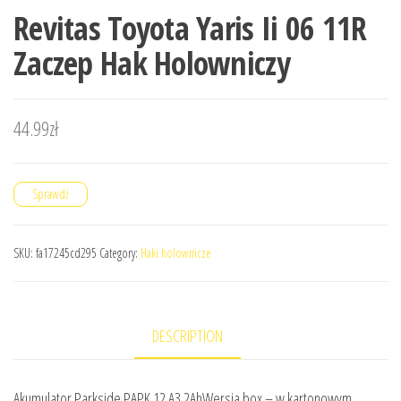
Revitas Toyota Yaris Ii 06 11R
Zaczep Hak Holowniczy
44.99
zł
Sprawdź
SKU:
fa17245cd295
Category:
Haki holownicze
DESCRIPTION
Akumulator Parkside PAPK 12 A3 2AhWersja box – w kartonowym