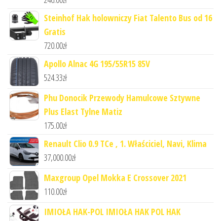
Steinhof Hak holowniczy Fiat Talento Bus od 16
Gratis
720.00
zł
Apollo Alnac 4G 195/55R15 85V
524.33
zł
Phu Donocik Przewody Hamulcowe Sztywne
Plus Elast Tylne Matiz
175.00
zł
Renault Clio 0.9 TCe , 1. Właściciel, Navi, Klima
37,000.00
zł
Maxgroup Opel Mokka E Crossover 2021
110.00
zł
IMIOŁA HAK-POL IMIOŁA HAK POL HAK