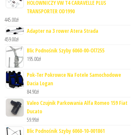
HOLOWNICZY VW T4 CARAVELLE PLUS
TRANSPORTER OD1990
445.00
zł
Adapter na 3 rower Atera Strada
459.00
zł
Blic Podnośnik Szyby 6060-00-Ol7255
195.00
zł
Pok-Ter Pokrowce Na Fotele Samochodowe
Dacia Logan
84.90
zł
Valeo Czujnik Parkowania Alfa Romeo 159 Fiat
Ducato
59.99
zł
Blic Podnośnik Szyby 6060-10-001861