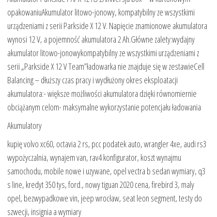
opakowaniuAkumulator litowo-jonowy, kompatybilny ze wszystkimi
urządzeniami z serii Parkside X 12 V. Napięcie znamionowe akumulatora
wynosi 12 V, a pojemność akumulatora 2 Ah.Główne zalety:wydajny
akumulator litowo-jonowykompatybilny ze wszystkimi urządzeniami z
serii „Parkside X 12 V Team”ładowarka nie znajduje się w zestawieCell
Balancing – dłuższy czas pracy i wydłużony okres eksploatacji
akumulatora:- większe możliwości akumulatora dzięki równomiernie
obciążanym celom- maksymalne wykorzystanie potencjału ładowania
Akumulatory
kupię volvo xc60, octavia 2 rs, pcc podatek auto, wrangler 4xe, audi rs3
wypożyczalnia, wynajem van, rav4 konfigurator, koszt wynajmu
samochodu, mobile nowe i uzywane, opel vectra b sedan wymiary, q3
s line, kredyt 350 tys, ford., nowy tiguan 2020 cena, firebird 3, maly
opel, bezwypadkowe vin, jeep wrocław, seat leon segment, testy do
szwecji, insignia a wymiary