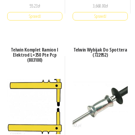
55.23
zł
3,668.00
zł
Sprawdź
Sprawdź
Telwin Komplet Ramion I
Telwin Wybijak Do Spottera
Elektrod L=350 Pte Pcp
(722952)
(803100)