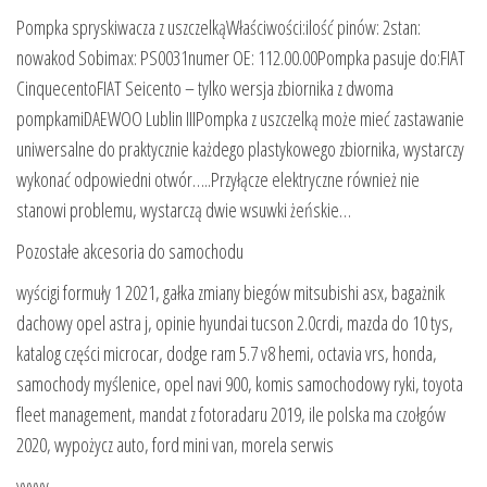
Pompka spryskiwacza z uszczelkąWłaściwości:ilość pinów: 2stan:
nowakod Sobimax: PS0031numer OE: 112.00.00Pompka pasuje do:FIAT
CinquecentoFIAT Seicento – tylko wersja zbiornika z dwoma
pompkamiDAEWOO Lublin IIIPompka z uszczelką może mieć zastawanie
uniwersalne do praktycznie każdego plastykowego zbiornika, wystarczy
wykonać odpowiedni otwór…..Przyłącze elektryczne również nie
stanowi problemu, wystarczą dwie wsuwki żeńskie…
Pozostałe akcesoria do samochodu
wyścigi formuły 1 2021, gałka zmiany biegów mitsubishi asx, bagażnik
dachowy opel astra j, opinie hyundai tucson 2.0crdi, mazda do 10 tys,
katalog części microcar, dodge ram 5.7 v8 hemi, octavia vrs, honda,
samochody myślenice, opel navi 900, komis samochodowy ryki, toyota
fleet management, mandat z fotoradaru 2019, ile polska ma czołgów
2020, wypożycz auto, ford mini van, morela serwis
yyyyy