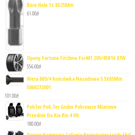
Bore Hole Tx 8X25Mm
61.00
zł
Opony Fortune Fitclime Fsr401 205/45R16 87W
556.00
zł
Wera 869/4 Końcówka Nasadowa 5.5X65Mm
5060272001
101.00
zł
PokTer Pok Ter Grube Pokrowce Miarowe
Przednie Do Kia Rio 4 Hb
180.00
zł
Dexxer Kamerąra Cofania Rejestrator Jazdy Fhd