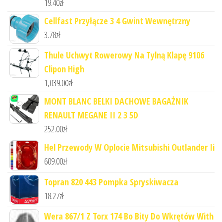
19.40
zł
Cellfast Przyłącze 3 4 Gwint Wewnętrzny
3.78
zł
Thule Uchwyt Rowerowy Na Tylną Klapę 9106
Clipon High
1,039.00
zł
MONT BLANC BELKI DACHOWE BAGAŻNIK
RENAULT MEGANE II 2 3 5D
252.00
zł
Hel Przewody W Oplocie Mitsubishi Outlander Ii
609.00
zł
Topran 820 443 Pompka Spryskiwacza
18.27
zł
Wera 867/1 Z Torx 174 Bo Bity Do Wkrętów With