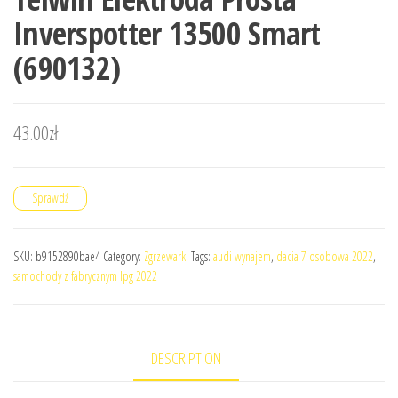
Inverspotter 13500 Smart
(690132)
43.00
zł
Sprawdź
SKU:
b9152890bae4
Category:
Zgrzewarki
Tags:
audi wynajem
,
dacia 7 osobowa 2022
,
samochody z fabrycznym lpg 2022
DESCRIPTION