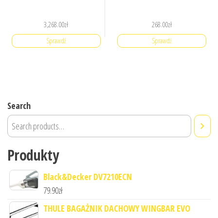
3,268.00
zł
268.00
zł
Sprawdź
Sprawdź
Search
Produkty
Black&Decker DV7210ECN
79.90
zł
THULE BAGAŻNIK DACHOWY WINGBAR EVO