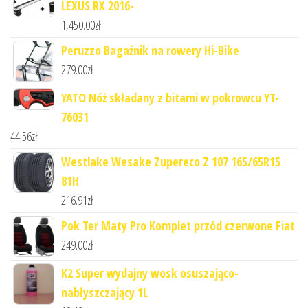
LEXUS RX 2016-
1,450.00
zł
Peruzzo Bagażnik na rowery Hi-Bike
279.00
zł
YATO Nóż składany z bitami w pokrowcu YT-
76031
44.56
zł
Westlake Wesake Zupereco Z 107 165/65R15
81H
216.91
zł
Pok Ter Maty Pro Komplet przód czerwone Fiat
249.00
zł
K2 Super wydajny wosk osuszająco-
nabłyszczający 1L