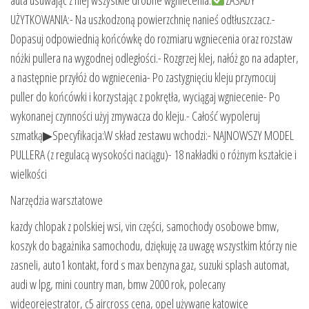
UŻYTKOWANIA:- Na uszkodzoną powierzchnię nanieś odtłuszczacz.-
Dopasuj odpowiednią końcówkę do rozmiaru wgniecenia oraz rozstaw
nóżki pullera na wygodnej odległości.- Rozgrzej klej, nałóż go na adapter,
a następnie przyłóż do wgniecenia- Po zastygnięciu kleju przymocuj
puller do końcówki i korzystając z pokrętła, wyciągaj wgniecenie- Po
wykonanej czynności użyj zmywacza do kleju.- Całość wypoleruj
szmatką▶Specyfikacja:W skład zestawu wchodzi:- NAJNOWSZY MODEL
PULLERA (z regulacą wysokości naciągu)- 18 nakładki o różnym kształcie i
wielkości
Narzędzia warsztatowe
kazdy chlopak z polskiej wsi, vin części, samochody osobowe bmw,
koszyk do bagażnika samochodu, dziękuję za uwagę wszystkim którzy nie
zasneli, auto1 kontakt, ford s max benzyna gaz, suzuki splash automat,
audi w lpg, mini country man, bmw 2000 rok, polecany
wideorejestrator, c5 aircross cena, opel używane katowice