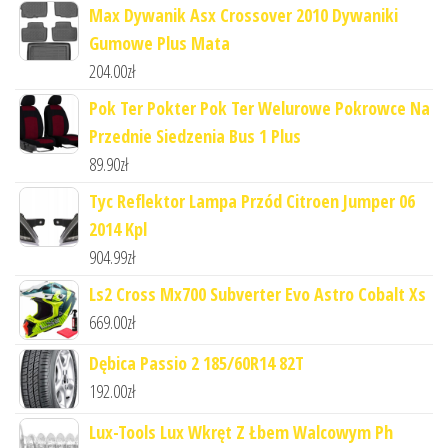
Max Dywanik Asx Crossover 2010 Dywaniki
Gumowe Plus Mata
204.00
zł
Pok Ter Pokter Pok Ter Welurowe Pokrowce Na
Przednie Siedzenia Bus 1 Plus
89.90
zł
Tyc Reflektor Lampa Przód Citroen Jumper 06
2014 Kpl
904.99
zł
Ls2 Cross Mx700 Subverter Evo Astro Cobalt Xs
669.00
zł
Dębica Passio 2 185/60R14 82T
192.00
zł
Lux-Tools Lux Wkręt Z Łbem Walcowym Ph