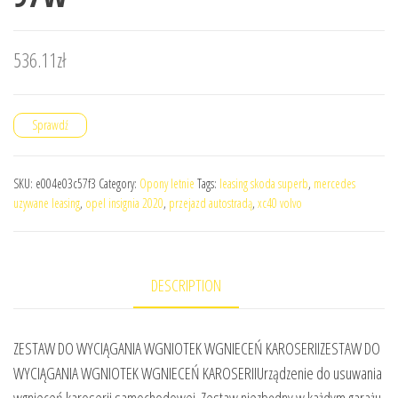
536.11
zł
Sprawdź
SKU:
e004e03c57f3
Category:
Opony letnie
Tags:
leasing skoda superb
,
mercedes
uzywane leasing
,
opel insignia 2020
,
przejazd autostradą
,
xc40 volvo
DESCRIPTION
ZESTAW DO WYCIĄGANIA WGNIOTEK WGNIECEŃ KAROSERIIZESTAW DO
WYCIĄGANIA WGNIOTEK WGNIECEŃ KAROSERIIUrządzenie do usuwania
wgnieceń karoserii samochodowej. Zestaw niezbędny w każdym garażu