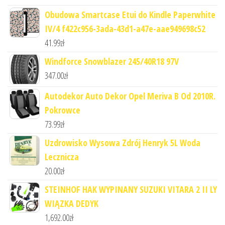
Obudowa Smartcase Etui do Kindle Paperwhite
IV/4 f422c956-3ada-43d1-a47e-aae949698c52
41.99
zł
Windforce Snowblazer 245/40R18 97V
347.00
zł
Autodekor Auto Dekor Opel Meriva B Od 2010R.
Pokrowce
73.99
zł
Uzdrowisko Wysowa Zdrój Henryk 5L Woda
Lecznicza
20.00
zł
STEINHOF HAK WYPINANY SUZUKI VITARA 2 II LY
WIĄZKA DEDYK
1,692.00
zł