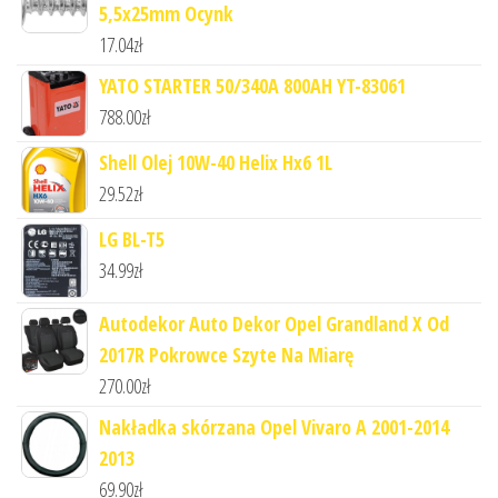
5,5x25mm Ocynk
17.04
zł
YATO STARTER 50/340A 800AH YT-83061
788.00
zł
Shell Olej 10W-40 Helix Hx6 1L
29.52
zł
LG BL-T5
34.99
zł
Autodekor Auto Dekor Opel Grandland X Od
2017R Pokrowce Szyte Na Miarę
270.00
zł
Nakładka skórzana Opel Vivaro A 2001-2014
2013
69.90
zł