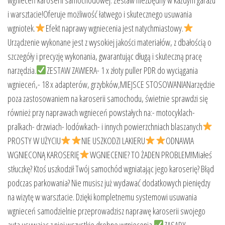
i warsztacie!Oferuje możliwość łatwego i skutecznego usuwania
wgniotek.
Efekt naprawy wgniecenia jest natychmiastowy.
Urządzenie wykonane jest z wysokiej jakości materiałów, z dbałością o
szczegóły i precyzję wykonania, gwarantując długą i skuteczną pracę
narzędzia.
ZESTAW ZAWIERA- 1 x złoty puller PDR do wyciągania
wgnieceń,- 18 x adapterów, grzybków,MIEJSCE STOSOWANIANarzędzie
poza zastosowaniem na karoserii samochodu, świetnie sprawdzi się
również przy naprawach wgnieceń powstałych na:- motocyklach-
pralkach- drzwiach- lodówkach- i innych powierzchniach blaszanych
PROSTY W UŻYCIU
NIE USZKODZI LAKIERU
ODNAWIA
WGNIECONĄ KAROSERIĘ
WGNIECENIE? TO ŻADEN PROBLEM!Miałeś
stłuczkę? Ktoś uszkodził Twój samochód wgniatając jego karoserię? Błąd
podczas parkowania? Nie musisz już wydawać dodatkowych pieniędzy
na wizytę w warsztacie. Dzięki kompletnemu systemowi usuwania
wgnieceń samodzielnie przeprowadzisz naprawę karoserii swojego
auta usuwając z niej wszystkie drobne wgniecenia.
ZASADY