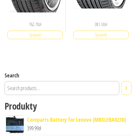
762.70
zł
381.30
zł
Sprawdź
Sprawdź
Search
Produkty
Coreparts Battery for Lenovo (MBXLEBA0230)
399.99
zł