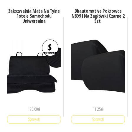
Zakszwalnia Mata Na Tylne
Dbautomotive Pokrowce
Fotele Samochodu
N8D91 Na Zagłówki Czarne 2
Uniwersalna
Szt.
125.00
zł
11.25
zł
Sprawdź
Sprawdź