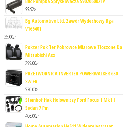
Blic Pompka Spryskiwacza 5902060021P
99.92
zł
Bg Automotive Ltd. Zawór Wydechowy Bga
V166401
35.00
zł
Pokter Pok Ter Pokrowce Miarowe Tłoczone Do
Mitsubishi Asx
299.00
zł
PRZETWORNICA INVERTER POWERWALKER 650
SW FR
530.03
zł
Steinhof Hak Holowniczy Ford Focus 1 Mk1 I
Sedan 7 Pin
406.00
zł
Home Automation He511 Wideorejestrator