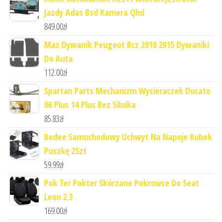
Jazdy Adas Bsd Kamera Qhd
849.00
zł
Max Dywanik Peugeot Rcz 2010 2015 Dywaniki
Do Auta
112.00
zł
Spartan Parts Mechanizm Wycieraczek Ducato
06 Plus 14 Plus Bez Silnika
85.83
zł
Bedee Samochodowy Uchwyt Na Napoje Kubek
Puszkę 2Szt
59.99
zł
Pok Ter Pokter Skórzane Pokrowce Do Seat
Leon 2 3
169.00
zł