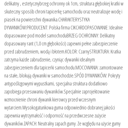
delikatny , estetycznybrzeg ochronny ok 1cm, struktura głębokiej kratki w
skuteczny sposób chroni tapicerkę samochodu oraz neutralizuje wodę i
piasek na powierzchni dywanika.CHARAKTERYSTYKA
DYWANIKÓW:PRODUCENT: Polska firma CIKCARDOPASOWANIE: Idealnie
dopasowane pod model samochoduBRZEG OCHRONNY: Delikatny
dopasowany rant (1,0 cm głębokości) zapewni pełne zabezpieczenie
przed zabrudzeniem, wodą i błotem.KOLOR: CzarnySTRUKTURA: Kratka
zatrzyma każde zabrudzenie, czyniąc dywaniki idealnym
zabezpieczeniem dla tapicerki samochodu.MOCOWANIA: zamontowane
na stałe, blokują dywaniki w samochodzie.SPÓD DYWANIKÓW: Pokryty
antypoślizgowymi wypustkami, specjalna struktura dodatkowo
zapobiega przesuwaniu dywaników.Specjalnie zaprojektowanie
wzmocnienie chroni dywanik kierowcy przed wczesnym
wytarciem.Wysokogatunkowa guma odpowiednio dobranej jakości
zapewnia wytrzymałość i odporność na przedwczesne zużycie
dywaników.ZAPACH: Neutralny zapach gumy. Ze względu na użycie gumy