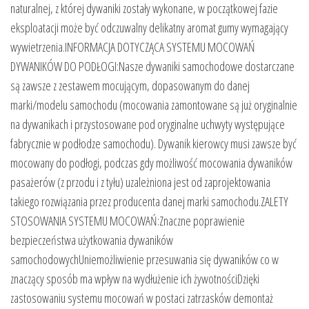
naturalnej, z której dywaniki zostały wykonane, w początkowej fazie
eksploatacji może być odczuwalny delikatny aromat gumy wymagający
wywietrzenia.INFORMACJA DOTYCZĄCA SYSTEMU MOCOWAŃ
DYWANIKÓW DO PODŁOGI:Nasze dywaniki samochodowe dostarczane
są zawsze z zestawem mocującym, dopasowanym do danej
marki/modelu samochodu (mocowania zamontowane są już oryginalnie
na dywanikach i przystosowane pod oryginalne uchwyty występujące
fabrycznie w podłodze samochodu). Dywanik kierowcy musi zawsze być
mocowany do podłogi, podczas gdy możliwość mocowania dywaników
pasażerów (z przodu i z tyłu) uzależniona jest od zaprojektowania
takiego rozwiązania przez producenta danej marki samochodu.ZALETY
STOSOWANIA SYSTEMU MOCOWAŃ:Znaczne poprawienie
bezpieczeństwa użytkowania dywaników
samochodowychUniemożliwienie przesuwania się dywaników co w
znaczący sposób ma wpływ na wydłużenie ich żywotnościDzięki
zastosowaniu systemu mocowań w postaci zatrzasków demontaż