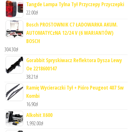
Tangde Lampa Tylna Tył Przyczepy Przyczepki
22.00
zł
Bosch PROSTOWNIK C7 ŁADOWARKA AKUM.
AUTOMATYCzNA 12/24 V (6 WARIANTÓW)
BOSCH
304.30
zł
Gorabbit Spryskiwacz Reflektora Dysza Lewy
Oe 2218600147
38.21
zł
Ramię Wycieraczki Tył + Pióro Peugeot 407 Sw
Kombi
16.90
zł
Alkohit X600
1,992.00
zł