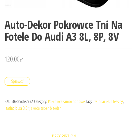
Auto-Dekor Pokrowce Tni Na
Fotele Do Audi A3 8L, 8P, 8V
120.00
zł
Sprawdź
SKU:
468a5dfe7ea2
Category:
Pokrowce samochodowe
Tags:
hyundai i30n leasing
,
leasing busa 3.5 t
,
skoda super b sedan
DESCRIPTION