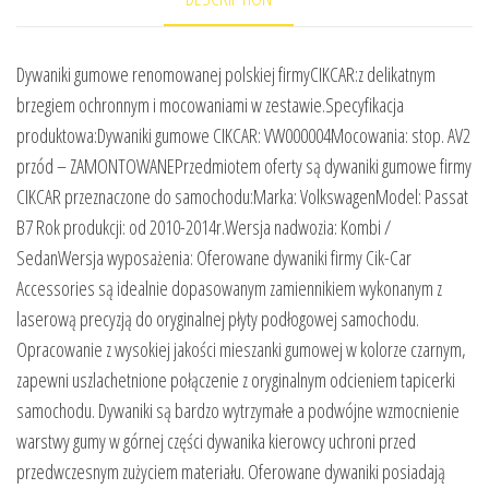
Dywaniki gumowe renomowanej polskiej firmyCIKCAR:z delikatnym
brzegiem ochronnym i mocowaniami w zestawie.Specyfikacja
produktowa:Dywaniki gumowe CIKCAR: VW000004Mocowania: stop. AV2
przód – ZAMONTOWANEPrzedmiotem oferty są dywaniki gumowe firmy
CIKCAR przeznaczone do samochodu:Marka: VolkswagenModel: Passat
B7 Rok produkcji: od 2010-2014r.Wersja nadwozia: Kombi /
SedanWersja wyposażenia: Oferowane dywaniki firmy Cik-Car
Accessories są idealnie dopasowanym zamiennikiem wykonanym z
laserową precyzją do oryginalnej płyty podłogowej samochodu.
Opracowanie z wysokiej jakości mieszanki gumowej w kolorze czarnym,
zapewni uszlachetnione połączenie z oryginalnym odcieniem tapicerki
samochodu. Dywaniki są bardzo wytrzymałe a podwójne wzmocnienie
warstwy gumy w górnej części dywanika kierowcy uchroni przed
przedwczesnym zużyciem materiału. Oferowane dywaniki posiadają