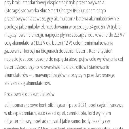
przy braku standardowej eksploatacji: tryb przechowywania
(Storage)Ładowarka Blue Smart Charger IP65 uruchamia tryb
przechowywania zawsze, gdy akumulator / bateria akumulatorów nie
podlega jakiemukolwiek rozładowaniu w przeciągu 24 godzin. W trybie
magazynowania energii, napięcie płynne zostaje zredukowane do 2,2 V /
celę akumulatora (13,2 V dla baterii 12 V) celem zminimalizowania
gazowania i korozji na biegunach dodatnich baterii. Raz na tydzień
napięcie jest podnoszone do napięcia absorpcji w celu wyrównania cel
baterii. Zapobiega to rozwarstwieniu elektrolitów i siarkowaniu
akumulatorów – uznawanych za główne przyczyny przedwczesnego
starzenia się akumulatorów.
Prostowniki do akumulatorów
aufi, pomaranczowe kontrolki, jaguar f-pace 2021, opel części, franczyza
w ubezpieczeniach, auto czesci opel, cennik opla, ford wynajem
długoterminowy, opel adam, vat 1 jakie samochody, leasing czy
wynajem kalkulator, 51 kw ile to koni, sterownik w samochodzie, skoda