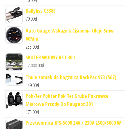
BaByliss C338E
79.00
zł
Auto Gauge Wskaźnik Ciśnienia Oleju Smw
60Mm
255.00
zł
SKUTER WODNY RXT 300
57,000.00
zł
Thule zamek do bagżnika BackPac 973 (567)
149.00
zł
Pok-Ter Pokter Pok Ter Grube Pokrowce
Miarowe Przody Do Peugeot 301
175.00
zł
Przetwornica IPS-5000 24V / 230V 2500/5000 W