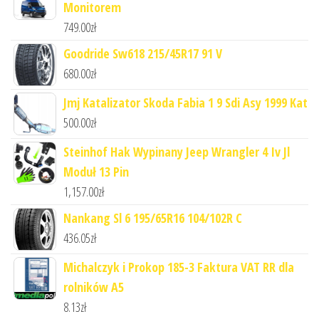
Monitorem
749.00
zł
Goodride Sw618 215/45R17 91 V
680.00
zł
Jmj Katalizator Skoda Fabia 1 9 Sdi Asy 1999 Kat
500.00
zł
Steinhof Hak Wypinany Jeep Wrangler 4 Iv Jl
Moduł 13 Pin
1,157.00
zł
Nankang Sl 6 195/65R16 104/102R C
436.05
zł
Michalczyk i Prokop 185-3 Faktura VAT RR dla
rolników A5
8.13
zł