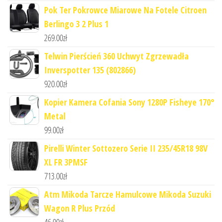
Pok Ter Pokrowce Miarowe Na Fotele Citroen
Berlingo 3 2 Plus 1
269.00
zł
Telwin Pierścień 360 Uchwyt Zgrzewadła
Inverspotter 135 (802866)
920.00
zł
Kopier Kamera Cofania Sony 1280P Fisheye 170°
Metal
99.00
zł
Pirelli Winter Sottozero Serie II 235/45R18 98V
XL FR 3PMSF
713.00
zł
Atm Mikoda Tarcze Hamulcowe Mikoda Suzuki
Wagon R Plus Przód
46.00
zł