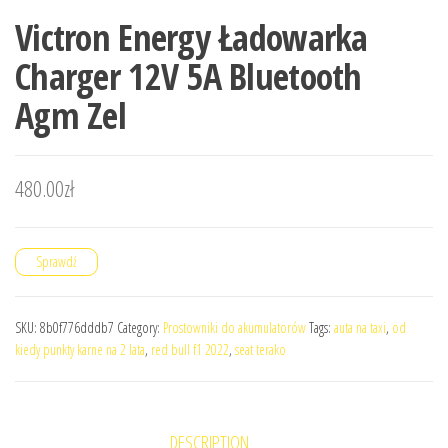
Victron Energy Ładowarka
Charger 12V 5A Bluetooth
Agm Zel
480.00
zł
Sprawdź
SKU:
8b0f776dddb7
Category:
Prostowniki do akumulatorów
Tags:
auta na taxi
,
od
kiedy punkty karne na 2 lata
,
red bull f1 2022
,
seat terako
DESCRIPTION