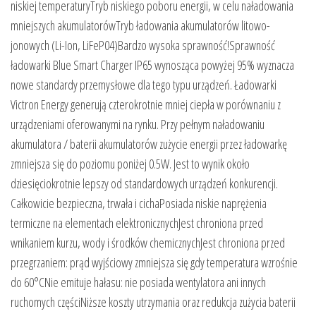
niskiej temperaturyTryb niskiego poboru energii, w celu naładowania
mniejszych akumulatorówTryb ładowania akumulatorów litowo-
jonowych (Li-Ion, LiFeP04)Bardzo wysoka sprawność!Sprawność
ładowarki Blue Smart Charger IP65 wynosząca powyżej 95% wyznacza
nowe standardy przemysłowe dla tego typu urządzeń. Ładowarki
Victron Energy generują czterokrotnie mniej ciepła w porównaniu z
urządzeniami oferowanymi na rynku. Przy pełnym naładowaniu
akumulatora / baterii akumulatorów zużycie energii przez ładowarkę
zmniejsza się do poziomu poniżej 0.5W. Jest to wynik około
dziesięciokrotnie lepszy od standardowych urządzeń konkurencji.
Całkowicie bezpieczna, trwała i cichaPosiada niskie naprężenia
termiczne na elementach elektronicznychJest chroniona przed
wnikaniem kurzu, wody i środków chemicznychJest chroniona przed
przegrzaniem: prąd wyjściowy zmniejsza się gdy temperatura wzrośnie
do 60°CNie emituje hałasu: nie posiada wentylatora ani innych
ruchomych częściNiższe koszty utrzymania oraz redukcja zużycia baterii