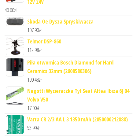
12V 24V
40.00
zł
Skoda Oe Dysza Spryskiwacza
107.90
zł
Telmor DSP-860
112.98
zł
Piła otwornica Bosch Diamond for Hard
Ceramics 32mm (2608580306)
190.48
zł
Negotti Wycieraczka Tył Seat Altea Ibiza 6J 04
Volvo V50
17.00
zł
Varta CR 2/3 AA L 3 1350 mAh (2050000212888)
53.99
zł