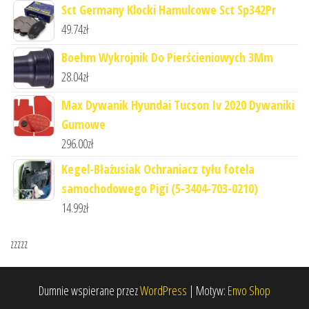
Sct Germany Klocki Hamulcowe Sct Sp342Pr
49.74
zł
Boehm Wykrojnik Do Pierścieniowych 3Mm
28.04
zł
Max Dywanik Hyundai Tucson Iv 2020 Dywaniki
Gumowe
296.00
zł
Kegel-Błażusiak Ochraniacz tyłu fotela
samochodowego Pigi (5-3404-703-0210)
14.99
zł
zzzzz
Dumnie wspierane przez
WordPress
|
Motyw:
Envo Shop