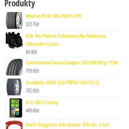
Produkty
Winrun R330 165/70R13 79T
323.76
zł
Pok Ter Pokter Pokrowce Na Siedzenia
Chevrolet Cruze
84.90
zł
Continental VancoCamper 225/65R16Cp 112R
709.00
zł
Goodride Sl369 225/75R16 115/112 Q
702.00
zł
HTC HD7 Czarny
449.00
zł
Vorel Ściągacze elastyczne 150 cm, 2 szt.