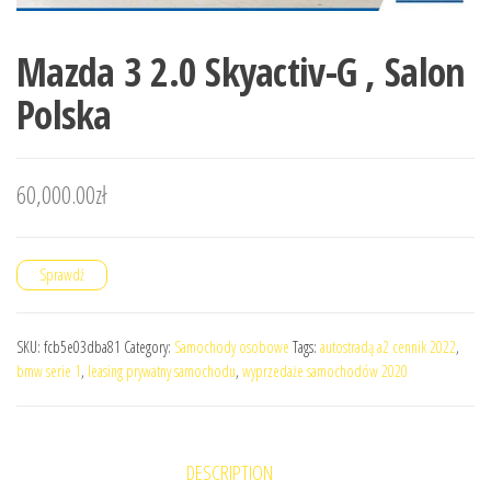
Mazda 3 2.0 Skyactiv-G , Salon
Polska
60,000.00
zł
Sprawdź
SKU:
fcb5e03dba81
Category:
Samochody osobowe
Tags:
autostradą a2 cennik 2022
,
bmw serie 1
,
leasing prywatny samochodu
,
wyprzedaże samochodów 2020
DESCRIPTION