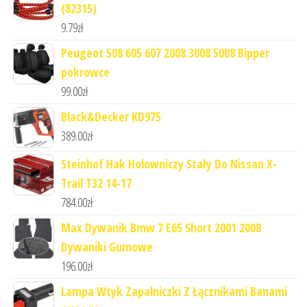
(82315)
9.79
zł
Peugeot 508 605 607 2008 3008 5008 Bipper
pokrowce
99.00
zł
Black&Decker KD975
389.00
zł
Steinhof Hak Holowniczy Stały Do Nissan X-
Trail T32 14-17
784.00
zł
Max Dywanik Bmw 7 E65 Short 2001 2008
Dywaniki Gumowe
196.00
zł
Lampa Wtyk Zapalniczki Z Łącznikami Banami