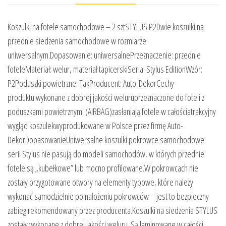
Koszulki na fotele samochodowe – 2 sztSTYLUS P2Dwie koszulki na
przednie siedzenia samochodowe w rozmiarze
uniwersalnym.Dopasowanie: uniwersalnePrzeznaczenie: przednie
foteleMateriał: welur, materiał tapicerskiSeria: Stylus EditionWzór:
P2Poduszki powietrzne: TakProducent: Auto-DekorCechy
produktu:wykonane z dobrej jakości weluruprzeznaczone do foteli z
poduszkami powietrznymi (AIRBAG)zasłaniają fotele w całościatrakcyjny
wygląd koszulekwyprodukowane w Polsce przez firmę Auto-
DekorDopasowanieUniwersalne koszulki pokrowce samochodowe
serii Stylus nie pasują do modeli samochodów, w których przednie
fotele są „kubełkowe” lub mocno profilowane.W pokrowcach nie
zostały przygotowane otwory na elementy typowe, które należy
wykonać samodzielnie po nałożeniu pokrowców – jest to bezpieczny
zabieg rekomendowany przez producenta.Koszulki na siedzenia STYLUS
zostały wykonane z dobrej jakości weluru. Są laminowane w całości