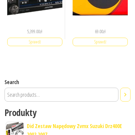
5,399.00
zł
69.00
zł
Sprawdź
Sprawdź
Search
Produkty
Did Zestaw Napędowy Zvmx Suzuki Drz400E
2002 2007