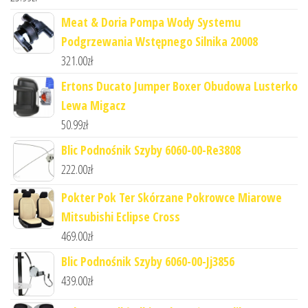
Meat & Doria Pompa Wody Systemu
Podgrzewania Wstępnego Silnika 20008
321.00
zł
Ertons Ducato Jumper Boxer Obudowa Lusterko
Lewa Migacz
50.99
zł
Blic Podnośnik Szyby 6060-00-Re3808
222.00
zł
Pokter Pok Ter Skórzane Pokrowce Miarowe
Mitsubishi Eclipse Cross
469.00
zł
Blic Podnośnik Szyby 6060-00-Jj3856
439.00
zł