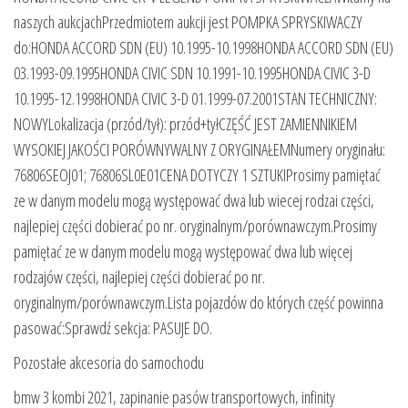
naszych aukcjachPrzedmiotem aukcji jest POMPKA SPRYSKIWACZY
do:HONDA ACCORD SDN (EU) 10.1995-10.1998HONDA ACCORD SDN (EU)
03.1993-09.1995HONDA CIVIC SDN 10.1991-10.1995HONDA CIVIC 3-D
10.1995-12.1998HONDA CIVIC 3-D 01.1999-07.2001STAN TECHNICZNY:
NOWYLokalizacja (przód/tył): przód+tyłCZĘŚĆ JEST ZAMIENNIKIEM
WYSOKIEJ JAKOŚCI PORÓWNYWALNY Z ORYGINAŁEMNumery oryginału:
76806SEOJ01; 76806SL0E01CENA DOTYCZY 1 SZTUKIProsimy pamiętać
ze w danym modelu mogą występować dwa lub wiecej rodzai części,
najlepiej części dobierać po nr. oryginalnym/porównawczym.Prosimy
pamiętać ze w danym modelu mogą występować dwa lub więcej
rodzajów części, najlepiej części dobierać po nr.
oryginalnym/porównawczym.Lista pojazdów do których część powinna
pasować:Sprawdź sekcja: PASUJE DO.
Pozostałe akcesoria do samochodu
bmw 3 kombi 2021, zapinanie pasów transportowych, infinity