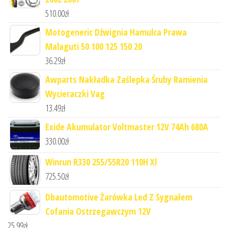
510.00
zł
Motogeneric Dźwignia Hamulca Prawa
Malaguti 50 100 125 150 20
36.29
zł
Awparts Nakładka Zaślepka Śruby Ramienia
Wycieraczki Vag
13.49
zł
Exide Akumulator Voltmaster 12V 74Ah 680A
330.00
zł
Winrun R330 255/55R20 110H Xl
725.50
zł
Dbautomotive Żarówka Led Z Sygnałem
Cofania Ostrzegawczym 12V
25.99
zł