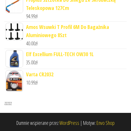
Teleskopowa 127Cm
94.99
zł
Amos Wsuwki T Profil 6M Do Bagażnika
Aluminiowego 8Szt
40.00
zł
Elf Excellium FULL-TECH OW30 1L
35.00
zł
Varta CR2032
10.99
zł
zzzzz
Dumnie wspierane przez
WordPress
|
Motyw:
Envo Shop