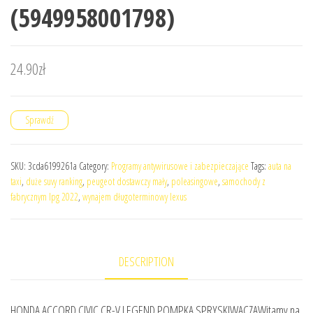
(5949958001798)
24.90
zł
Sprawdź
SKU:
3cda6199261a
Category:
Programy antywirusowe i zabezpieczające
Tags:
auta na
taxi
,
duże suvy ranking
,
peugeot dostawczy mały
,
poleasingowe
,
samochody z
fabrycznym lpg 2022
,
wynajem długoterminowy lexus
DESCRIPTION
HONDA ACCORD CIVIC CR-V LEGEND POMPKA SPRYSKIWACZAWitamy na