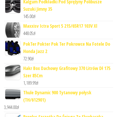
Kalgum Podkładki Pod Sprężyny Polibusze
Suzuki Jimny 35
145.00
zł
Maxxisv Ictra Sport 5 215/65R17 103V Xl
448.05
zł
PokTer Pokter Pok Ter Pokrowce Na Fotele Do
Honda Jazz 2
72.90
zł
Hakr Box Dachowy Grafitowy 370 Litrów Dł 175
Szer 85Cm
1,189.99
zł
Thule Dynamic 900 Tytanowy połysk
(TH/612901)
3,944.00
zł
Proplus Szczotka Do Śniegu Ze Skrobaczką