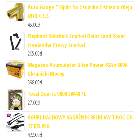
Auto Gauge Trójnik Do Czujnika Ciśnienia Oleju
M10 X 1,5
45.00
zł
Elephant Snorkels Snorkel Dolot Land Rover
Freelander Prawy Snorkel
285.00
zł
Megatex Akumulator Ultra Power 65Ah 680A
Ukraiński Mocny
398.00
zł
Total Quartz 9000 5W40 1L
27.00
zł
AGURI DACHOWY BAGAŻNIK BELKI VW T ROC OD
17 RELING
422.00
zł