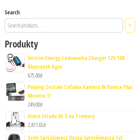
Search
Produkty
Victron Energy Ładowarka Charger 12V 10A
Bluetooth Agm
675.00
zł
Peiying Zestaw Cofania Kamera W Ramce Plus
Monitor 5"
249.00
zł
Atera Strada DL 3 na 3 rowery
2,811.65
zł
Seim Spryskiwacz Dysza Spryskiwacza Tył