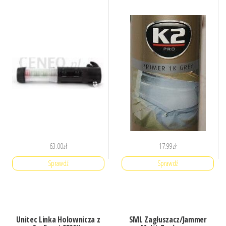
63.00
zł
17.99
zł
Sprawdź
Sprawdź
Unitec Linka Holownicza z
SML Zagłuszacz/Jammer