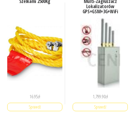
Szelkami 2500Kg
Multi-Zagłuszacz
Lokalizatorów
GPS+GSM+3G+WiFi
16.95
zł
1,799.90
zł
Sprawdź
Sprawdź