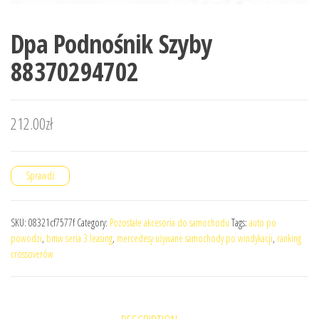
Dpa Podnośnik Szyby
88370294702
212.00
zł
Sprawdź
SKU:
08321cf7577f
Category:
Pozostałe akcesoria do samochodu
Tags:
auto po
powodzi
,
bmw seria 3 leasing
,
mercedesy używane samochody po windykacji
,
ranking
crossoverów