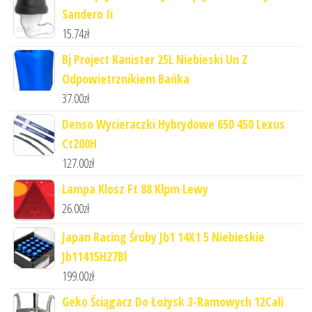
Sandero Ii
15.74
zł
Bj Project Kanister 25L Niebieski Un Z
Odpowietrznikiem Bańka
37.00
zł
Denso Wycieraczki Hybrydowe 650 450 Lexus
Ct200H
127.00
zł
Lampa Klosz Ft 88 Klpm Lewy
26.00
zł
Japan Racing Śruby Jb1 14X1 5 Niebieskie
Jb11415H27Bl
199.00
zł
Geko Ściągacz Do Łożysk 3-Ramowych 12Cali