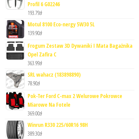
Profil 6 G02246
193.79
zł
Motul 8100 Eco-nergy 5W30 5L
139.90
zł
Frogum Zestaw 3D Dywaniki I Mata Bagażnika
Opel Zafira C
363.99
zł
SRL wahacz (183898890)
78.90
zł
Pok-Ter Ford C-max 2 Welurowe Pokrowce
Miarowe Na Fotele
369.00
zł
Winrun R330 225/60R16 98H
389.30
zł