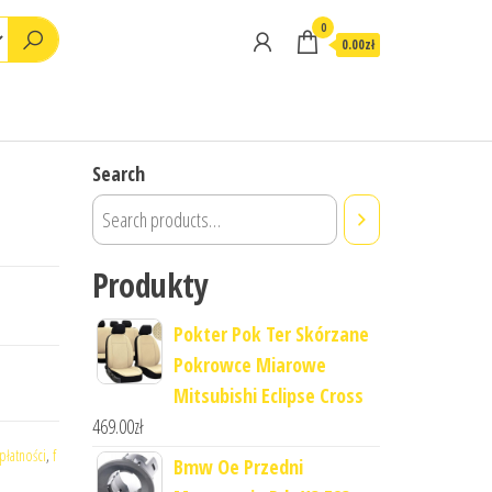
0
0.00zł
Search
Produkty
Pokter Pok Ter Skórzane
Pokrowce Miarowe
Mitsubishi Eclipse Cross
469.00
zł
płatności
,
f
Bmw Oe Przedni