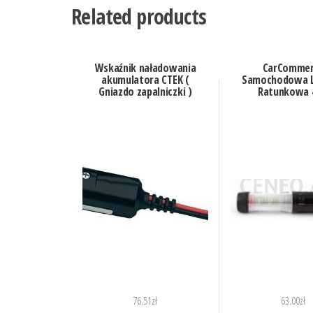
Related products
Wskaźnik naładowania
CarCommer
akumulatora CTEK (
Samochodowa L
Gniazdo zapalniczki )
Ratunkowa 
76.51
zł
63.00
zł