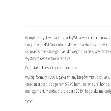
Pompka spryskiwacza z uszczelkąWłaściwości:ilość pinów:
CinquecentoFIAT Seicento – tylko wersja zbiornika z dwo
do praktycznie każdego plastykowego zbiornika, wystarczy
wystarczą dwie wsuwki żeńskie…
Pozostałe akcesoria do samochodu
wyścigi formuły 1 2021, gałka zmiany biegów mitsubishi asx,
części microcar, dodge ram 5.7 v8 hemi, octavia vrs, honda
management, mandat z fotoradaru 2019, ile polska ma czołg
yyyyy