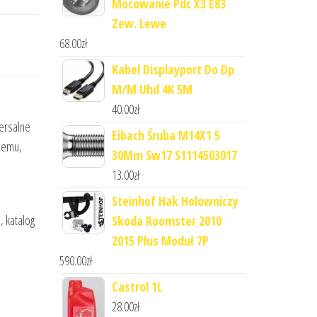
Mocowanie Pdc X3 E83
Zew. Lewe
68.00
zł
Kabel Displayport Do Dp
M/M Uhd 4K 5M
40.00
zł
ersalne
Eibach Śruba M14X1 5
blemu,
30Mm Sw17 S1114503017
13.00
zł
Steinhof Hak Holowniczy
, katalog
Skoda Roomster 2010
2015 Plus Moduł 7P
590.00
zł
Castrol 1L
28.00
zł