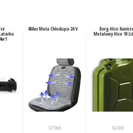
ce
4Max Mata Chłodząca 24 V
Borg-Hico Kanist
atarka
Metalowy Hico 10 Li
4w1
127.06
zł
132.43
zł