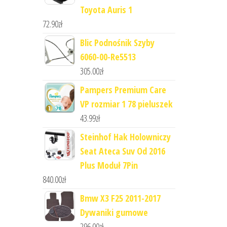
Toyota Auris 1
72.90
zł
Blic Podnośnik Szyby
6060-00-Re5513
305.00
zł
Pampers Premium Care
VP rozmiar 1 78 pieluszek
43.99
zł
Steinhof Hak Holowniczy
Seat Ateca Suv Od 2016
Plus Moduł 7Pin
840.00
zł
Bmw X3 F25 2011-2017
Dywaniki gumowe
296.00
zł