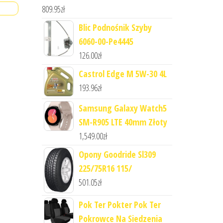
809.95
zł
Blic Podnośnik Szyby
6060-00-Pe4445
126.00
zł
Castrol Edge M 5W-30 4L
193.96
zł
Samsung Galaxy Watch5
SM-R905 LTE 40mm Złoty
1,549.00
zł
Opony Goodride Sl309
225/75R16 115/
501.05
zł
Pok Ter Pokter Pok Ter
Pokrowce Na Siedzenia