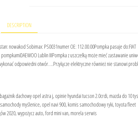
DESCRIPTION
 2stan: nowakod Sobimax: PS0031numer OE: 112.00.00Pompka pasuje do:FIAT
ma pompkamiDAEWOO Lublin IIIPompka z uszczelką może mieć zastawanie uniw
 wykonać odpowiedni otwór…..Przyłącze elektryczne również nie stanowi pro
 bagażnik dachowy opel astra j, opinie hyundai tucson 2.0crdi, mazda do 10 tys
, samochody myślenice, opel navi 900, komis samochodowy ryki, toyota fleet
ów 2020, wypożycz auto, ford mini van, morela serwis