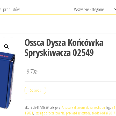
Ossca Dysza Końcówka
Spryskiwacza 02549
19.70
zł
Sprawdź
SKU:
8cf241738939
Category:
Pozostałe akcesoria do samochodu
Tags:
a4 
1 2021
,
leasing oprocentowanie
,
przejazd autostradą
,
skoda kodiak 2017