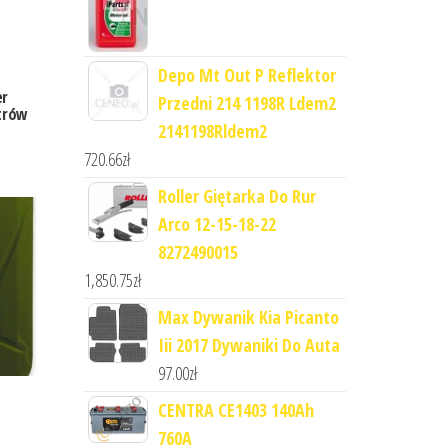
Depo Mt Out P Reflektor
er
Przedni 214 1198R Ldem2
trów
2141198Rldem2
720.66
zł
Roller Giętarka Do Rur
Arco 12-15-18-22
8272490015
1,850.75
zł
Max Dywanik Kia Picanto
Iii 2017 Dywaniki Do Auta
97.00
zł
CENTRA CE1403 140Ah
760A