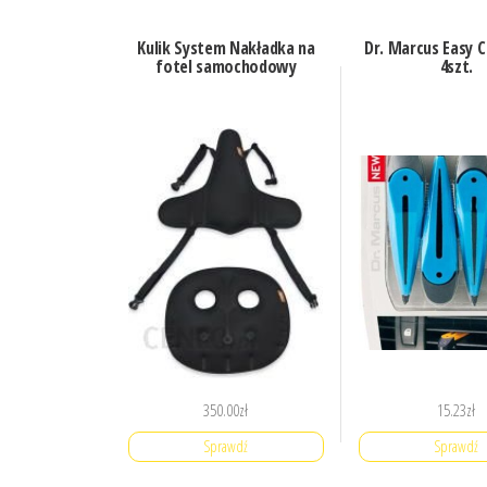
Kulik System Nakładka na
Dr. Marcus Easy C
fotel samochodowy
4szt.
350.00
zł
15.23
zł
Sprawdź
Sprawdź