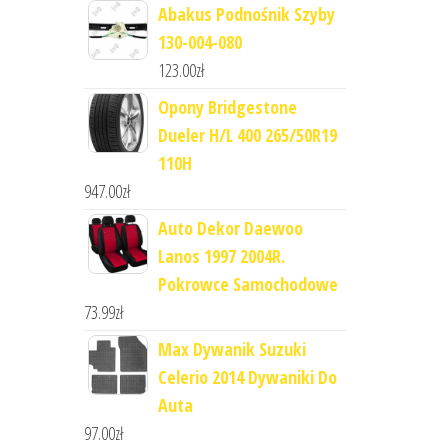
Abakus Podnośnik Szyby
130-004-080
123.00
zł
Opony Bridgestone
Dueler H/L 400 265/50R19
110H
947.00
zł
Auto Dekor Daewoo
Lanos 1997 2004R.
Pokrowce Samochodowe
73.99
zł
Max Dywanik Suzuki
Celerio 2014 Dywaniki Do
Auta
97.00
zł