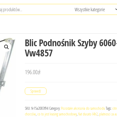
Blic Podnośnik Szyby 6060
Vw4857
196.00
zł
Sprawdź
SKU:
fe15a2083f94
Category:
Pozostałe akcesoria do samochodu
Tags:
cit
chorzów
,
co to jest leasing samochodowy
,
fiat ducato l4h2
,
platnosci za a