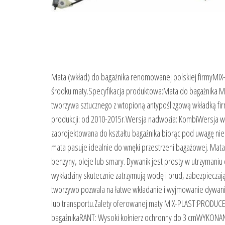
Mata (wkład) do bagażnika renomowanej polskiej firmyMIX
środku maty.Specyfikacja produktowa:Mata do bagażnika M
tworzywa sztucznego z wtopioną antypoślizgową wkładką f
produkcji: od 2010-2015r.Wersja nadwozia: KombiWersja wy
zaprojektowana do kształtu bagażnika biorąc pod uwagę nie 
mata pasuje idealnie do wnęki przestrzeni bagażowej. Mata
benzyny, oleje lub smary. Dywanik jest prosty w utrzymaniu
wykładziny skutecznie zatrzymują wodę i brud, zabezpieczają
tworzywo pozwala na łatwe wkładanie i wyjmowanie dywanik
lub transportu.Zalety oferowanej maty MIX-PLAST:PRODUC
bagażnikaRANT: Wysoki kołnierz ochronny do 3 cmWYKONA