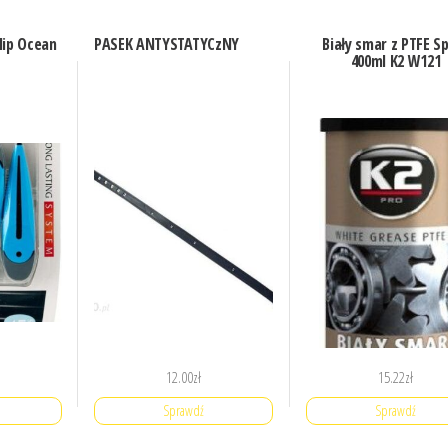
lip Ocean
PASEK ANTYSTATYCzNY
Biały smar z PTFE S
400ml K2 W121
12.00
zł
15.22
zł
Sprawdź
Sprawdź