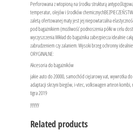
Perforowana z wtopioną na środku strukturą antypoślizgow
temperatur, olejów i środków chemicznychBEZPIECZEŃSTWO:
zaletą ofertowanej maty jest jej niepowtarzalna elastyczn
pod bagażnikiem (możliwość podnoszenia półki w celu dost
wyczyszczenia.Wkład do bagażnika zabezpiecza idealnie całą
zabrudzeniem czy zalaniem. Wysoki brzeg ochronny idealnie 
ORYGINALNE:
Akcesoria do bagażników
jakie auto do 20000, samochód ciężarowy vat, wywrotka do 3
adaptacji skrzyni biegów, i-vtec, volkswagen arteon komb
tigra 2019
yyyyy
Related products