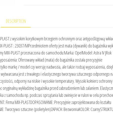
DESCRIPTION
-PLAST:z wysokim korytkowym brzegiem ochronnym oraz antypoślizgową wkła
IX-PLAST : 23037/MPrzedmiotem oferty jest mata (dywanik) do bagażnika wy
irmy MIX-PLAST przeznaczona do samochodu:Marka: OpelModel: Astra IV JRok
posażenia: Oferowany wkład (mata) do bagażnika została precyzyjnie
tylko markę / model czy wersję nadwozia, ale także rodzaj wyposażenia, dzię
 wytwarzana jest z trwałego i elastycznego tworzywa sztucznego odpornego n
 czystości, odporny na niskie i wysokie temperatury. Wysoki kołnierz ochronn
c oryginalną wykładzinę bagażnika przed zabrudzeniem lub zalaniem. Elastyczne
a z samochodu np. podczas sprzątania lub zwinięcie w rulon w celu przech
ENT: Firma MIX-PLASTDOPASOWANIE: Precyzyjnie zaprojektowana do kształtu
NIE: Tworzywo sztuczne (polietylen)ZAPACH: BezwonnaKOLOR: CzarnySTRUKT