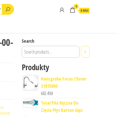
0
0.00zł
-00-
Search
Produkty
Hansgrohe Focus Chrom
31815000
682.49
zł
Total Piła Ręczna Do
roen
Cięcia Płyt Karton Gips
utostrady