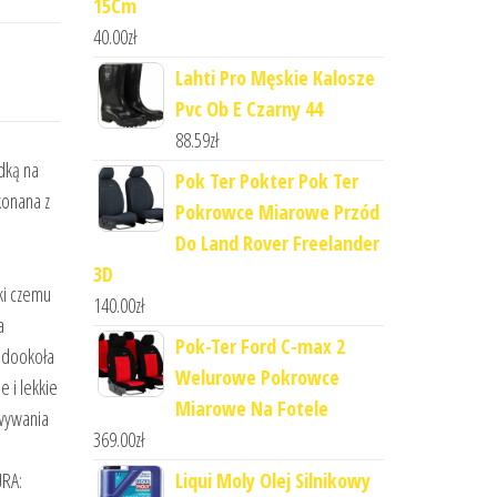
15Cm
40.00
zł
Lahti Pro Męskie Kalosze
Pvc Ob E Czarny 44
88.59
zł
dką na
Pok Ter Pokter Pok Ter
konana z
Pokrowce Miarowe Przód
Do Land Rover Freelander
3D
ki czemu
140.00
zł
a
Pok-Ter Ford C-max 2
y dookoła
Welurowe Pokrowce
 i lekkie
Miarowe Na Fotele
owywania
369.00
zł
Liqui Moly Olej Silnikowy
URA: