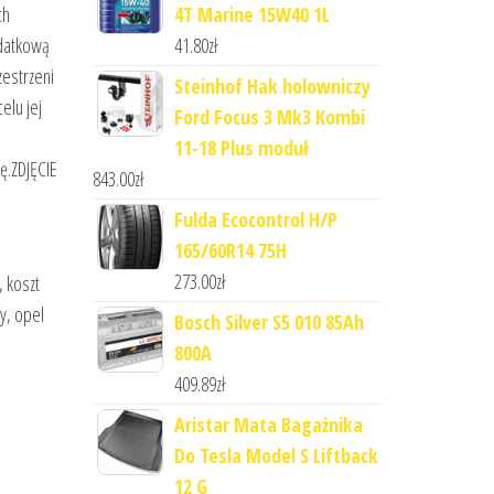
4T Marine 15W40 1L
ch
41.80
zł
odatkową
zestrzeni
Steinhof Hak holowniczy
elu jej
Ford Focus 3 Mk3 Kombi
11-18 Plus moduł
ę.ZDJĘCIE
843.00
zł
Fulda Ecocontrol H/P
165/60R14 75H
273.00
zł
, koszt
y, opel
Bosch Silver S5 010 85Ah
800A
409.89
zł
Aristar Mata Bagażnika
Do Tesla Model S Liftback
12 G