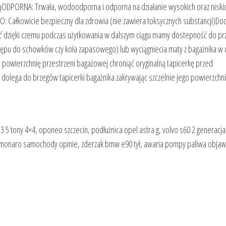
ąODPORNA: Trwała, wodoodporna i odporna na działanie wysokich oraz niski
 Całkowicie bezpieczny dla zdrowia (nie zawiera toksycznych substancji)D
ość dzięki czemu podczas użytkowania w dalszym ciągu mamy dostepność do pr
ępu do schowków czy koła zapasowego) lub wyciągniecia maty z bagażnika w c
 powierzchnię przestrzeni bagażowej chroniąć oryginalną tapicerkę przed
dolega do brzegów tapicerki bagażnika zakrywając szczelnie jego powierzchni
 5 tony 4×4, oponeo szczecin, podłużnica opel astra g, volvo s60 2 generacja
i, monaro samochody opinie, zderzak bmw e90 tył, awaria pompy paliwa objaw