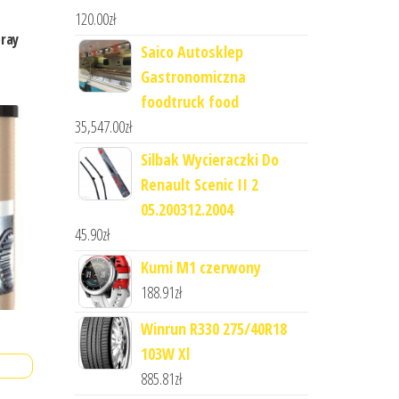
120.00
zł
pray
Saico Autosklep
Gastronomiczna
foodtruck food
35,547.00
zł
Silbak Wycieraczki Do
Renault Scenic II 2
05.200312.2004
45.90
zł
Kumi M1 czerwony
188.91
zł
Winrun R330 275/40R18
103W Xl
885.81
zł