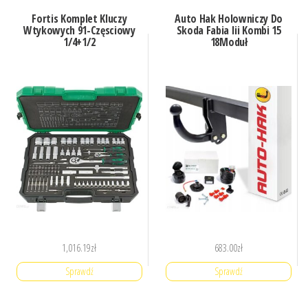
Fortis Komplet Kluczy
Auto Hak Holowniczy Do
Wtykowych 91-Częsciowy
Skoda Fabia Iii Kombi 15
1/4+1/2
18Moduł
1,016.19
zł
683.00
zł
Sprawdź
Sprawdź