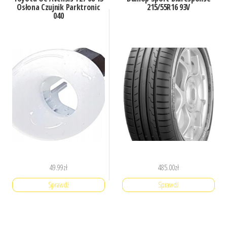
Osłona Czujnik Parktronic
215/55R16 93V
040
49.99
zł
485.00
zł
Sprawdź
Sprawdź