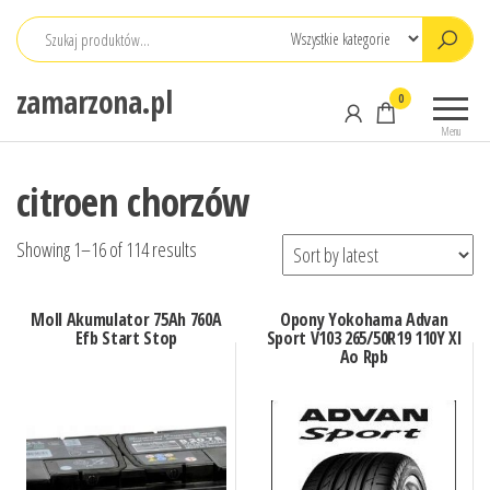
Przejdź
do
treści
zamarzona.pl
0
Menu
citroen chorzów
Showing 1–16 of 114 results
Moll Akumulator 75Ah 760A
Opony Yokohama Advan
Efb Start Stop
Sport V103 265/50R19 110Y Xl
Ao Rpb