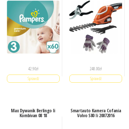
42.90
zł
248.00
zł
Sprawdź
Sprawdź
Max Dywanik Berlingo Ii
Smartauto Kamera Cofania
Kombivan 08 18
Volvo S80 Ii 20072016