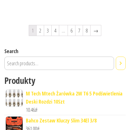
1
2
3
4
…
6
7
8
→
Search
Produkty
M Tech Mtech Żarówka 2W T6 5 Podświetlenia
Deski Rozdzi 10Szt
10.46
zł
Bahco Zestaw Kluczy Slim 34El 3/8
361.00
zł