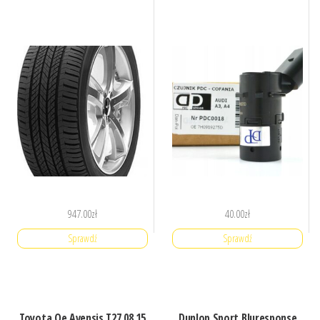
947.00
zł
40.00
zł
Sprawdź
Sprawdź
Toyota Oe Avensis T27 08 15
Dunlop Sport Bluresponse