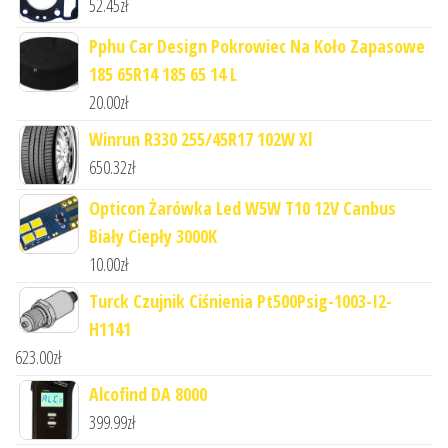
52.45
zł
Pphu Car Design Pokrowiec Na Koło Zapasowe
185 65R14 185 65 14 L
20.00
zł
Winrun R330 255/45R17 102W Xl
650.32
zł
Opticon Żarówka Led W5W T10 12V Canbus
Biały Ciepły 3000K
10.00
zł
Turck Czujnik Ciśnienia Pt500Psig-1003-I2-
H1141
623.00
zł
Alcofind DA 8000
399.99
zł