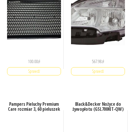
100.00
zł
567.98
zł
Sprawdź
Sprawdź
Pampers Pieluchy Premium
Black&Decker Nożyce do
Care rozmiar 3, 60 pieluszek
żywopłotu (GSL700KIT-QW)