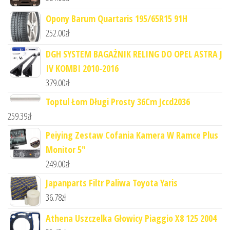
Opony Barum Quartaris 195/65R15 91H
252.00
zł
DGH SYSTEM BAGAŻNIK RELING DO OPEL ASTRA J
IV KOMBI 2010-2016
379.00
zł
Toptul Łom Długi Prosty 36Cm Jccd2036
259.39
zł
Peiying Zestaw Cofania Kamera W Ramce Plus
Monitor 5"
249.00
zł
Japanparts Filtr Paliwa Toyota Yaris
36.78
zł
Athena Uszczelka Głowicy Piaggio X8 125 2004