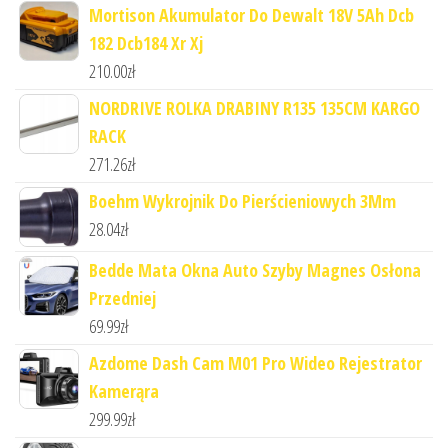
Mortison Akumulator Do Dewalt 18V 5Ah Dcb
182 Dcb184 Xr Xj
210.00
zł
NORDRIVE ROLKA DRABINY R135 135CM KARGO
RACK
271.26
zł
Boehm Wykrojnik Do Pierścieniowych 3Mm
28.04
zł
Bedde Mata Okna Auto Szyby Magnes Osłona
Przedniej
69.99
zł
Azdome Dash Cam M01 Pro Wideo Rejestrator
Kamerąra
299.99
zł