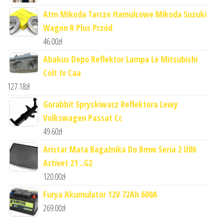
Atm Mikoda Tarcze Hamulcowe Mikoda Suzuki
Wagon R Plus Przód
46.00
zł
Abakus Depo Reflektor Lampa Le Mitsubishi
Colt Iv Caa
127.18
zł
Gorabbit Spryskiwacz Reflektora Lewy
Volkswagen Passat Cc
49.60
zł
Aristar Mata Bagażnika Do Bmw Seria 2 U06
Activet 21 ..G2
120.00
zł
Furya Akumulator 12V 72Ah 600A
269.00
zł