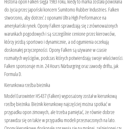
Historia opon Falken sięga 1983 roku, kiedy to marka została powołana
do życia przez japoński koncern Sumitomo Rubber Industries. Falken
stworzono, aby dotrzeć z oponami Ultra High Performance na
amerykański rynek. Opony Falken sprawdzają się z zrównoważonych
warunkach pogodowych i są szczególnie cenione przez kierowców,
którzy jeżdżą sportowo i dynamicznie, a od ogumienia oczekują
doskonałej przyczepności. Opony Falken są używane w czasie
rozmaitych wyścigów, podczas których potwierdzają swoje właściwości.
Falken sponsoruje m.in. 24 Hours Nürburgring oraz zawody driftu, jak
Formula D.
Kierunkowa rzeźba bieżnika
Model Eurowinter HS437 (Falken) wyposażony został w kierunkową
rzeźbę bieżnika. Bieżnik kierunkowy najczęściej można spotkać w
przypadku opon zimowych, ale trzeba pamiętać, że równie dobrze
sprawdza się on także w przypadku modeli przeznaczonych na lato.
Opony kierunkowe doskonale sprawują się na mokrej, zaśnieżonej czy