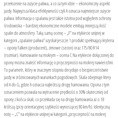
przełożenie na zużycie paliwa, a co za tym idzie – ekonomiczny aspekt
jazdy. Najwyższa klasa efektywności czyli A oznacza najmniejsze zużycie
paliwa. Informacja o spalaniu jest także istotna pod względem ochrony
środowiska – bardziej ekonomiczne modele emitują mniejszą ilość
spalin do atmosfery. Taką samą ocenę – „F” na etykiecie unijnej w
kategorii „spalanie paliwa” uzyskał jeszcze 1 produkt spełniający kryteria
– opony Falken (producent), zimowe (sezon) oraz 175/80 R14
(rozmiar). Hamowanie na mokrym – ocena C Na etykiecie dołączonej do
opony można znaleźć informację o przyczepności na mokrej nawierzchni.
To parametr, który w znacznym stopniu decyduje o bezpieczeństwie
jazdy w zróżnicowanych warunkach pogodowych. Skala obejmuje litery
od A do G, gdzie A oznacza najkrótszą drogę hamowania. Opona z tym
oznaczeniem pozwala na wytracenie prędkości o 30% skuteczniej od
opony z końca skali, co przekłada się na drogę hamowania aż o 18
krótszą (przy orientacyjnej szybkości wynoszącej 80 km/h). Identyczną
notę – „C” na etykiecie unijnej w kategorii „przyczepność na mokrej