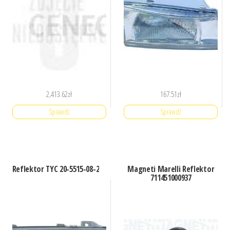
2,413.62
zł
167.51
zł
Sprawdź
Sprawdź
Reflektor TYC 20-5515-08-2
Magneti Marelli Reflektor
711451000937