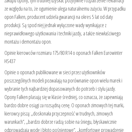
zakupu opony, tym trudniej uzyskać pozytywne rozpatrzenie reklamacji
ze względu na to, że ogumienie ulega naturalnemu zużyciu. W przypadku
opon Falken, producent udziela gwarancji na okres 5 lat od daty
produkcji. Są spod niej jednak wyłączone wady wynikające z
nieprawidłowego użytkowania i techniki jazdy, a także niewłaściwego
montażu i demontażu opon.
Opinie kierowców rozmiaru 175/80 R14 o oponach Falken Eurowinter
HS437
Opinie o oponach publikowane w sieci przez użytkowników
poszczególnych modeli pozwalają na porównanie opon wielu marek i
wybranie tych najbardziej dopasowanych do potrzeb i stylu jazdy.
Opony Falken plasują się w klasie średniej, co oznacza, że zapewniają
bardzo dobre osiągi za rozsądną cenę. O oponach zimowych tej marki,
kierowcy piszą: „doskonała przyczepność w trudnych, zimowych
warunkach”, „bardzo dobrze radzą sobie na śniegu, błyskawicznie
odprowadzają wodę i błoto pośniegowe”, „komfortowe prowadzenie