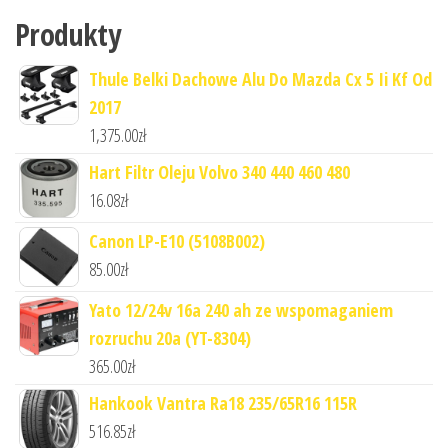
Produkty
Thule Belki Dachowe Alu Do Mazda Cx 5 Ii Kf Od
2017
1,375.00
zł
Hart Filtr Oleju Volvo 340 440 460 480
16.08
zł
Canon LP-E10 (5108B002)
85.00
zł
Yato 12/24v 16a 240 ah ze wspomaganiem
rozruchu 20a (YT-8304)
365.00
zł
Hankook Vantra Ra18 235/65R16 115R
516.85
zł