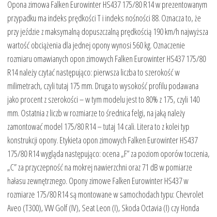
Opona zimowa Falken Eurowinter HS437 175/80 R14 w prezentowanym
przypadku ma indeks prędkości T i indeks nośności 88. Oznacza to, że
przy jeździe z maksymalną dopuszczalną prędkością 190 km/h najwyższa
wartość obciążenia dla jednej opony wynosi 560 kg. Oznaczenie
rozmiaru omawianych opon zimowych Falken Eurowinter HS437 175/80
R14 należy czytać następująco: pierwsza liczba to szerokość w
milimetrach, czyli tutaj 175 mm. Druga to wysokość profilu podawana
jako procent z szerokości – w tym modelu jest to 80% z 175, czyli 140
mm. Ostatnia z liczb w rozmiarze to średnica felgi, na jaką należy
zamontować model 175/80 R14 – tutaj 14 cali. Litera to z kolei typ
konstrukcji opony. Etykieta opon zimowych Falken Eurowinter HS437
175/80 R14 wygląda następująco: ocena „F” za poziom oporów toczenia,
„C” za przyczepność na mokrej nawierzchni oraz 71 dB w pomiarze
hałasu zewnętrznego. Opony zimowe Falken Eurowinter HS437 w
rozmiarze 175/80 R14 są montowane w samochodach typu: Chevrolet
Aveo (T300), VW Golf (IV), Seat Leon (I), Skoda Octavia (I) czy Honda