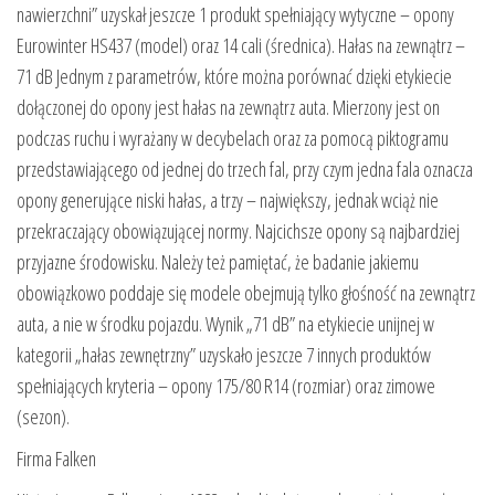
nawierzchni” uzyskał jeszcze 1 produkt spełniający wytyczne – opony
Eurowinter HS437 (model) oraz 14 cali (średnica). Hałas na zewnątrz –
71 dB Jednym z parametrów, które można porównać dzięki etykiecie
dołączonej do opony jest hałas na zewnątrz auta. Mierzony jest on
podczas ruchu i wyrażany w decybelach oraz za pomocą piktogramu
przedstawiającego od jednej do trzech fal, przy czym jedna fala oznacza
opony generujące niski hałas, a trzy – największy, jednak wciąż nie
przekraczający obowiązującej normy. Najcichsze opony są najbardziej
przyjazne środowisku. Należy też pamiętać, że badanie jakiemu
obowiązkowo poddaje się modele obejmują tylko głośność na zewnątrz
auta, a nie w środku pojazdu. Wynik „71 dB” na etykiecie unijnej w
kategorii „hałas zewnętrzny” uzyskało jeszcze 7 innych produktów
spełniających kryteria – opony 175/80 R14 (rozmiar) oraz zimowe
(sezon).
Firma Falken