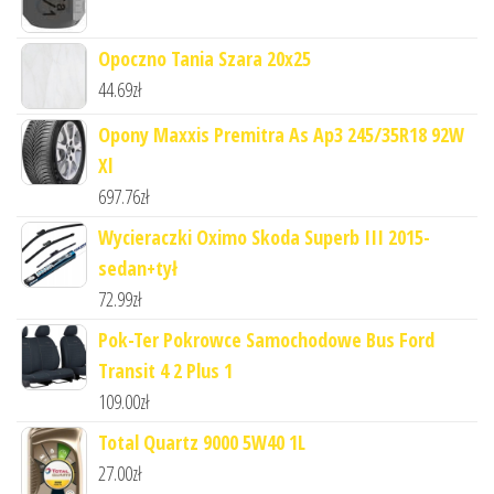
Opoczno Tania Szara 20x25
44.69
zł
Opony Maxxis Premitra As Ap3 245/35R18 92W
Xl
697.76
zł
Wycieraczki Oximo Skoda Superb III 2015-
sedan+tył
72.99
zł
Pok-Ter Pokrowce Samochodowe Bus Ford
Transit 4 2 Plus 1
109.00
zł
Total Quartz 9000 5W40 1L
27.00
zł