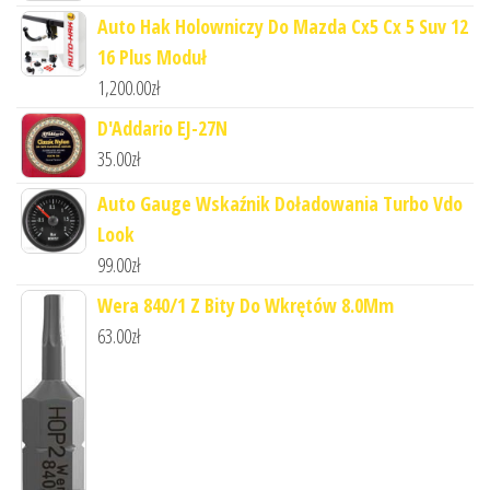
Auto Hak Holowniczy Do Mazda Cx5 Cx 5 Suv 12
16 Plus Moduł
1,200.00
zł
D'Addario EJ-27N
35.00
zł
Auto Gauge Wskaźnik Doładowania Turbo Vdo
Look
99.00
zł
Wera 840/1 Z Bity Do Wkrętów 8.0Mm
63.00
zł