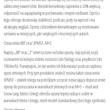
zabłoconej nawierzchni. Bieżnik kierunkowy zapewnia o 20% większą
odporność na aquaplaning w porównaniu z innymi rzeźbami. Oprócz
tego oferuje doskonałą stabilność podczas jazdy na wprost i ma
atrakcyjny wygląd. Opony z bieżnikiem kierunkowym są montowane
zarówno w mniejszych, jak i większych i mocniejszych autach.
Oznaczenia 88T oraz 3PMSF, M+S
Napisy „88” oraz „T” umieszczone na boku opony, najczęściej za jej
rozmiarem to kolejno indeks nośności (do 560 kg) oraz prędkości (do
190 km/h). Pamiętajcie, że nie wolno ich lekceważyć podczas wyboru
opon zimowych. Przy tym produkcie znaleść można także oznaczenie
3PMSF – płatek śniegu na potrójnym szczycie oznaczający dopuszczenie
opony do poruszania w warunkach zimowych oraz M+S – mud and
Snow (ang. błoto i śnieg) określa opony lepiej radzące sobie w
warunkach błota i śniegu, niżeli model standardowy (bez tego symbolu).
Opony zimowe