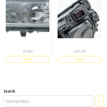
233.09
zł
2,651.22
zł
Sprawdź
Sprawdź
Search