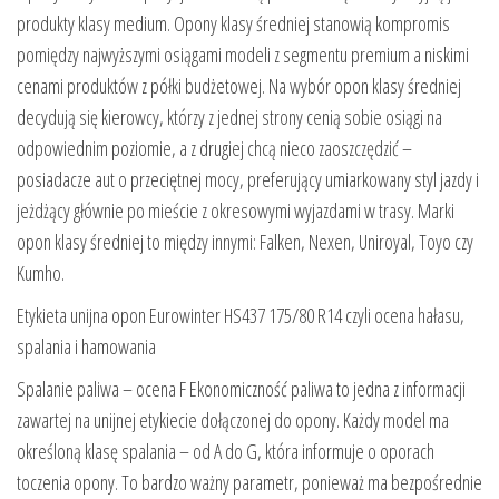
produkty klasy medium. Opony klasy średniej stanowią kompromis
pomiędzy najwyższymi osiągami modeli z segmentu premium a niskimi
cenami produktów z półki budżetowej. Na wybór opon klasy średniej
decydują się kierowcy, którzy z jednej strony cenią sobie osiągi na
odpowiednim poziomie, a z drugiej chcą nieco zaoszczędzić –
posiadacze aut o przeciętnej mocy, preferujący umiarkowany styl jazdy i
jeżdżący głównie po mieście z okresowymi wyjazdami w trasy. Marki
opon klasy średniej to między innymi: Falken, Nexen, Uniroyal, Toyo czy
Kumho.
Etykieta unijna opon Eurowinter HS437 175/80 R14 czyli ocena hałasu,
spalania i hamowania
Spalanie paliwa – ocena F Ekonomiczność paliwa to jedna z informacji
zawartej na unijnej etykiecie dołączonej do opony. Każdy model ma
określoną klasę spalania – od A do G, która informuje o oporach
toczenia opony. To bardzo ważny parametr, ponieważ ma bezpośrednie