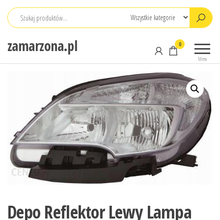
Przejdź
do
treści
zamarzona.pl
0
Menu
Depo Reflektor Lewy Lampa