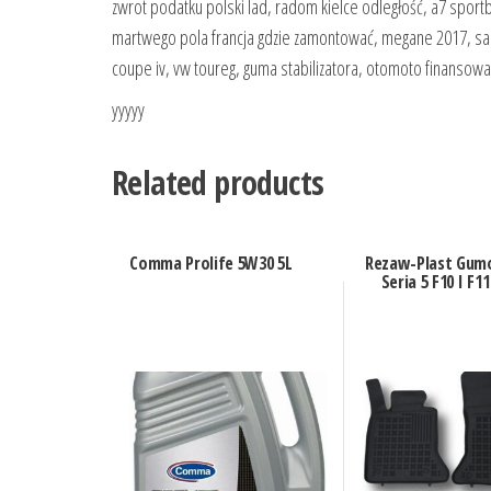
zwrot podatku polski lad, radom kielce odległość, a7 sport
martwego pola francja gdzie zamontować, megane 2017, sa
coupe iv, vw toureg, guma stabilizatora, otomoto finansowa
yyyyy
Related products
Comma Prolife 5W30 5L
Rezaw-Plast Gu
Seria 5 F10 I F1