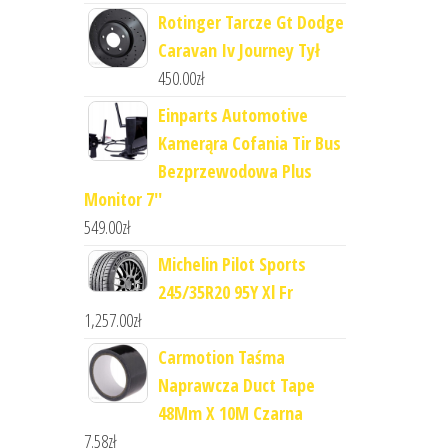
Rotinger Tarcze Gt Dodge
Caravan Iv Journey Tył
450.00
zł
Einparts Automotive
Kamerąra Cofania Tir Bus
Bezprzewodowa Plus
Monitor 7''
549.00
zł
Michelin Pilot Sports
245/35R20 95Y Xl Fr
1,257.00
zł
Carmotion Taśma
Naprawcza Duct Tape
48Mm X 10M Czarna
7.58
zł