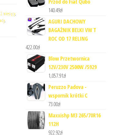
Przód do Fiat Qubo
140.49
zł
2 miesięcy
,
rady
,
AGURI DACHOWY
BAGAŻNIK BELKI VW T
ROC OD 17 RELING
422.00
zł
Blow Przetwornica
12V/230V 2500W /5929
1,057.91
zł
Peruzzo Padova -
wspornik krótki C
73.00
zł
Maxxishp M3 265/70R16
112H
922.92
zł