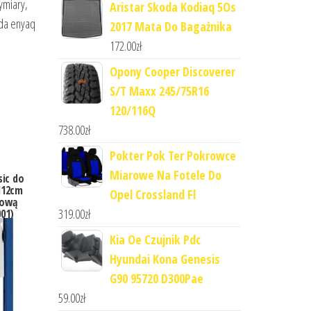
ymiary,
Aristar Skoda Kodiaq 5Os
oda enyaq
2017 Mata Do Bagażnika
172.00
zł
Opony Cooper Discoverer
S/T Maxx 245/75R16
120/116Q
738.00
zł
Pokter Pok Ter Pokrowce
Miarowe Na Fotele Do
ic do
112cm
Opel Crossland Fl
kową
319.00
zł
001)
Kia Oe Czujnik Pdc
Hyundai Kona Genesis
G90 95720 D300Pae
59.00
zł