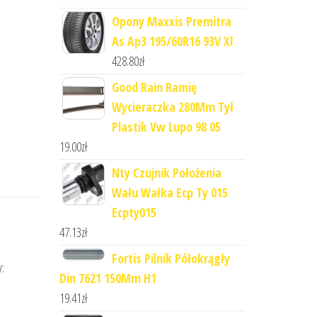
Opony Maxxis Premitra
As Ap3 195/60R16 93V Xl
428.80
zł
Good Rain Ramię
Wycieraczka 280Mm Tył
Plastik Vw Lupo 98 05
19.00
zł
Nty Czujnik Położenia
Wału Wałka Ecp Ty 015
Ecpty015
47.13
zł
Fortis Pilnik Półokrągły
y:
Din 7621 150Mm H1
19.41
zł