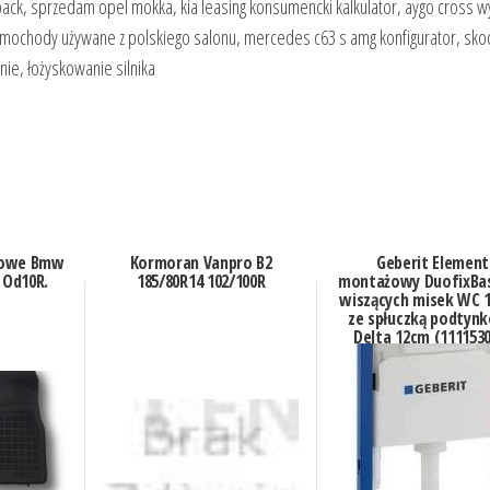
back, sprzedam opel mokka, kia leasing konsumencki kalkulator, aygo cross w
mochody używane z polskiego salonu, mercedes c63 s amg konfigurator, sk
nie, łożyskowanie silnika
mowe Bmw
Kormoran Vanpro B2
Geberit Element
1 Od10R.
185/80R14 102/100R
montażowy DuofixBas
wiszących misek WC 
ze spłuczką podtyn
Delta 12cm (111153