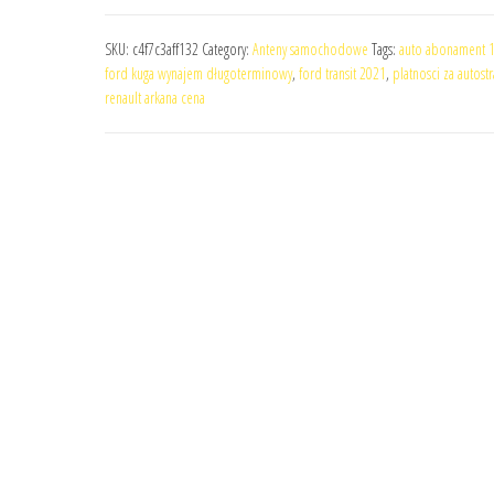
SKU:
c4f7c3aff132
Category:
Anteny samochodowe
Tags:
auto abonament 1
ford kuga wynajem długoterminowy
,
ford transit 2021
,
platnosci za autost
renault arkana cena