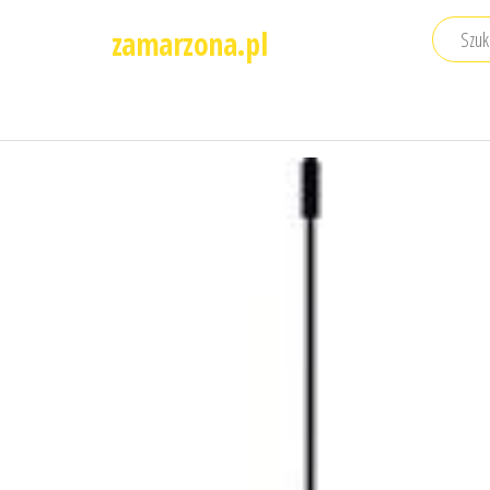
Przejdź
zamarzona.pl
do
treści