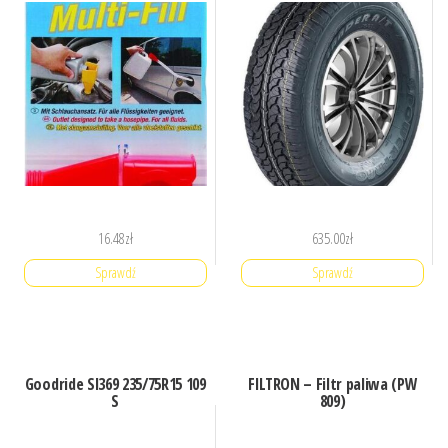
16.48
zł
635.00
zł
Sprawdź
Sprawdź
Goodride Sl369 235/75R15 109
FILTRON – Filtr paliwa (PW
S
809)