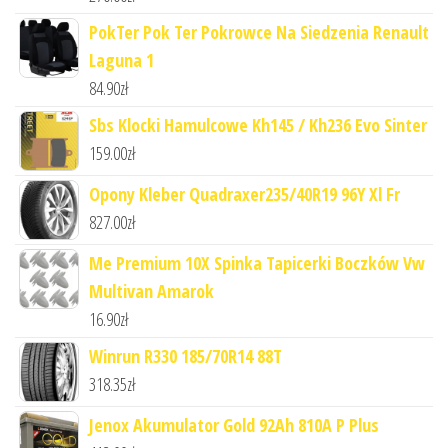
PokTer Pok Ter Pokrowce Na Siedzenia Renault
Laguna 1
84.90
zł
Sbs Klocki Hamulcowe Kh145 / Kh236 Evo Sinter
159.00
zł
Opony Kleber Quadraxer235/40R19 96Y Xl Fr
827.00
zł
Me Premium 10X Spinka Tapicerki Boczków Vw
Multivan Amarok
16.90
zł
Winrun R330 185/70R14 88T
318.35
zł
Jenox Akumulator Gold 92Ah 810A P Plus