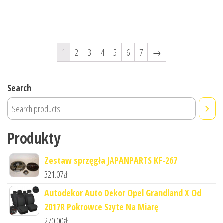
1
2
3
4
5
6
7
→
Search
Produkty
Zestaw sprzęgła JAPANPARTS KF-267
321.07
zł
Autodekor Auto Dekor Opel Grandland X Od
2017R Pokrowce Szyte Na Miarę
270.00
zł