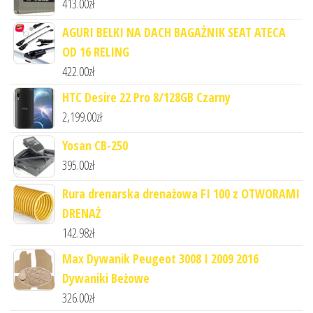
413.00
zł
AGURI BELKI NA DACH BAGAŻNIK SEAT ATECA
OD 16 RELING
422.00
zł
HTC Desire 22 Pro 8/128GB Czarny
2,199.00
zł
Yosan CB-250
395.00
zł
Rura drenarska drenażowa FI 100 z OTWORAMI
DRENAŻ
142.98
zł
Max Dywanik Peugeot 3008 I 2009 2016
Dywaniki Beżowe
326.00
zł