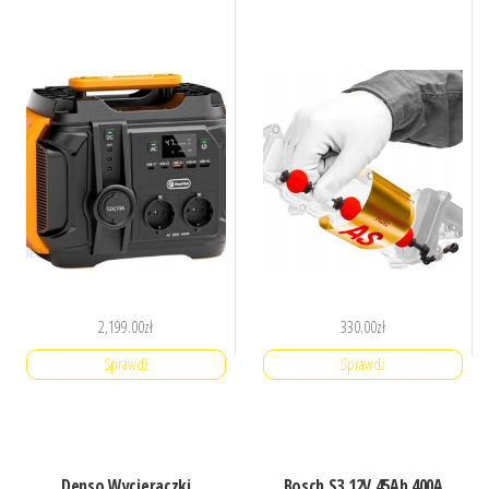
2,199.00
zł
330.00
zł
Sprawdź
Sprawdź
Denso Wycieraczki
Bosch S3 12V 45Ah 400A