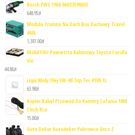
Bosch PWS 1900 0603359W03
648.95
zł
Modula Trumna Na Dach Box Dachowy Travel
460L
1,381.00
zł
Mobil Filtr Powietrza Kabinowy Toyota Corolla
Viii
44.86
zł
Liqui Moly Olej 5W-40 Top Tec 4100 1L
63.98
zł
Kopier Kabel Przewód Do Kamery Cofania 10M
Cinch Rca
15.00
zł
Auto Dekor Autodekor Pokrowce Uncs Z