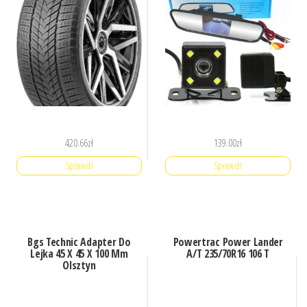
420.66
zł
139.00
zł
Sprawdź
Sprawdź
Bgs Technic Adapter Do
Powertrac Power Lander
Lejka 45 X 45 X 100 Mm
A/T 235/70R16 106 T
Olsztyn