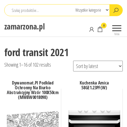
Przejdź
do
treści
zamarzona.pl
0
Menu
ford transit 2021
Showing 1–16 of 102 results
Dywanomat.Pl Podkład
Kuchenka Amica
Ochronny Na Biurko
58GE1.23PF(W)
Abstrakcyjny Wzór 100X50cm
(MWBW0018098)