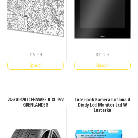
115.99
zł
899.00
zł
Sprawdź
Sprawdź
245/40R20 ICEHAWKE II XL 99V
Interlook Kamera Cofania 4
GRENLANDER
Diody Led Monitor Lcd W
Lusterku