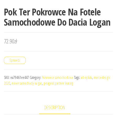
Pok Ter Pokrowce Na Fotele
Samochodowe Do Dacia Logan
72.90
zł
Sprawdź
SKU:
ea79461ee447
Category:
Pokrowce samochodowe
Tags:
a4 opłata
,
mercedes glc
2020
,
nowe samochody na gaz
,
peugeot partner leasing
DESCRIPTION