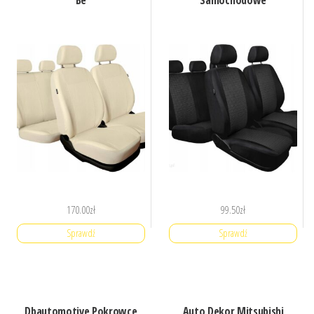
170.00
zł
99.50
zł
Sprawdź
Sprawdź
Dbautomotive Pokrowce
Auto Dekor Mitsubishi