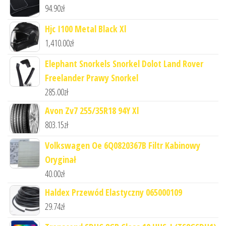
94.90
zł
Hjc I100 Metal Black Xl
1,410.00
zł
Elephant Snorkels Snorkel Dolot Land Rover
Freelander Prawy Snorkel
285.00
zł
Avon Zv7 255/35R18 94Y Xl
803.15
zł
Volkswagen Oe 6Q0820367B Filtr Kabinowy
Oryginał
40.00
zł
Haldex Przewód Elastyczny 065000109
29.74
zł