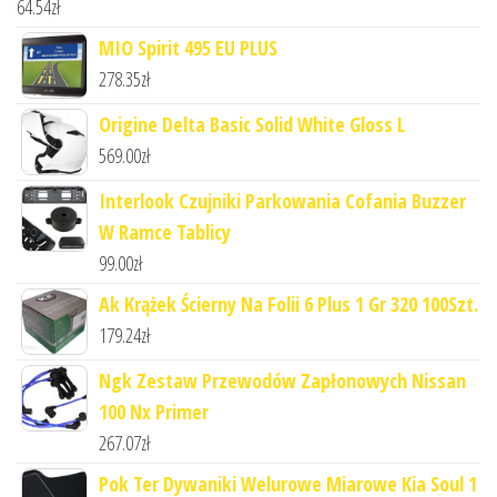
64.54
zł
MIO Spirit 495 EU PLUS
278.35
zł
Origine Delta Basic Solid White Gloss L
569.00
zł
Interlook Czujniki Parkowania Cofania Buzzer
W Ramce Tablicy
99.00
zł
Ak Krążek Ścierny Na Folii 6 Plus 1 Gr 320 100Szt.
179.24
zł
Ngk Zestaw Przewodów Zapłonowych Nissan
100 Nx Primer
267.07
zł
Pok Ter Dywaniki Welurowe Miarowe Kia Soul 1