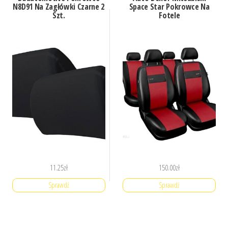
N8D91 Na Zagłówki Czarne 2
Space Star Pokrowce Na
Szt.
Fotele
11.25
zł
150.00
zł
Sprawdź
Sprawdź