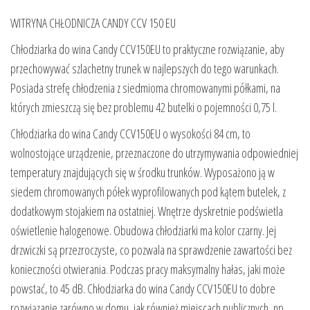
WITRYNA CHŁODNICZA CANDY CCV 150 EU
Chłodziarka do wina Candy CCV150EU to praktyczne rozwiązanie, aby
przechowywać szlachetny trunek w najlepszych do tego warunkach.
Posiada strefę chłodzenia z siedmioma chromowanymi półkami, na
których zmieszczą się bez problemu 42 butelki o pojemności 0,75 l.
Chłodziarka do wina Candy CCV150EU o wysokości 84 cm, to
wolnostojące urządzenie, przeznaczone do utrzymywania odpowiedniej
temperatury znajdujących się w środku trunków. Wyposażono ją w
siedem chromowanych półek wyprofilowanych pod kątem butelek, z
dodatkowym stojakiem na ostatniej. Wnętrze dyskretnie podświetla
oświetlenie halogenowe. Obudowa chłodziarki ma kolor czarny. Jej
drzwiczki są przezroczyste, co pozwala na sprawdzenie zawartości bez
konieczności otwierania. Podczas pracy maksymalny hałas, jaki może
powstać, to 45 dB. Chłodziarka do wina Candy CCV150EU to dobre
rozwiązanie zarówno w domu, jak również miejscach publicznych, np.