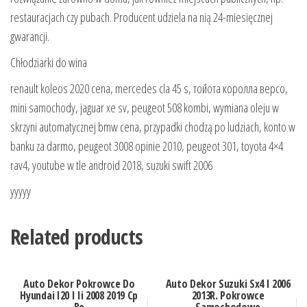
restauracjach czy pubach. Producent udziela na nią 24-miesięcznej
gwarancji.
Chłodziarki do wina
renault koleos 2020 cena, mercedes cla 45 s, тойота королла версо,
mini samochody, jaguar xe sv, peugeot 508 kombi, wymiana oleju w
skrzyni automatycznej bmw cena, przypadki chodzą po ludziach, konto w
banku za darmo, peugeot 3008 opinie 2010, peugeot 301, toyota 4×4
rav4, youtube w tle android 2018, suzuki swift 2006
yyyyy
Related products
Auto Dekor Pokrowce Do
Auto Dekor Suzuki Sx4 I 2006
Hyundai I20 I Ii 2008 2019 Cp
2013R. Pokrowce
Be
Samochodowe