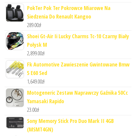
PokTer Pok Ter Pokrowce Miarowe Na
Siedzenia Do Renault Kangoo
289.00
zł
Shoei Gt-Air Ii Lucky Charms Tc-10 Czarny Biały
Połysk M
2,899.00
zł
Fk Automotive Zawieszenie Gwintowane Bmw
5 E60 Sed
1,649.00
zł
Motogeneric Zestaw Naprawczy Gaźnika 50Cc
Yamasaki Rapido
23.00
zł
Sony Memory Stick Pro Duo Mark II 4GB
(MSMT4GN)