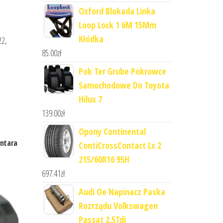
Oxford Blokada Linka
Loop Lock 1 6M 15Mm
Kłódka
22,
85.00
zł
Pok Ter Grube Pokrowce
Samochodowe Do Toyota
Hilux 7
139.00
zł
Opony Continental
Antara
ContiCrossContact Lx 2
215/60R16 95H
697.41
zł
Audi Oe Napinacz Paska
Rozrządu Volkswagen
Passat 2.5Tdi