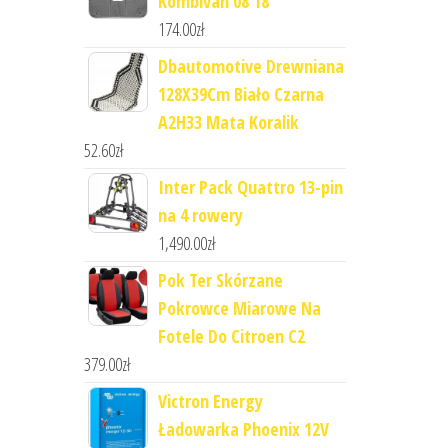
Kombivan 08 18
174.00
zł
Dbautomotive Drewniana
128X39Cm Biało Czarna
A2H33 Mata Koralik
52.60
zł
Inter Pack Quattro 13-pin
na 4 rowery
1,490.00
zł
Pok Ter Skórzane
Pokrowce Miarowe Na
Fotele Do Citroen C2
379.00
zł
Victron Energy
Ładowarka Phoenix 12V