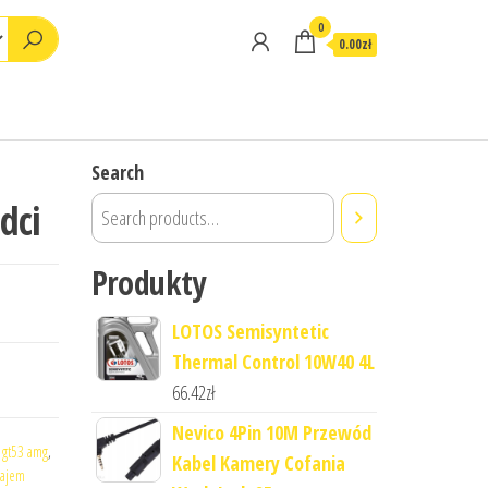
0
0.00zł
Search
dci
Produkty
LOTOS Semisyntetic
Thermal Control 10W40 4L
66.42
zł
Nevico 4Pin 10M Przewód
 gt53 amg
,
Kabel Kamery Cofania
ajem