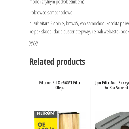
modeli z tylnym podłokietnikiem).
Pokrowce samochodowe
suzuki vitara 2 opinie, bmwx5, van samochod, korekta pali
kołpak skoda, dacia duster stepway, ile pali webasto, book
yyyyy
Related products
Filtron Fil Oe640/1 Filtr
Jpn Filtr Aut Skrz
Oleju
Do Kia Sorento