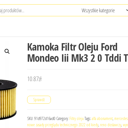
Kamoka Filtr Oleju Ford
Mondeo Iii Mk3 2 0 Tddi T
10.87
zł
Sprawdź
SKU:
91d972d16ad0
Category:
Filtry oleju
Tags:
alfa abonament
,
mercedes
nowe zasady przeglądu technicznego 2022 od kiedy
,
reno dostawczy
,
wyn