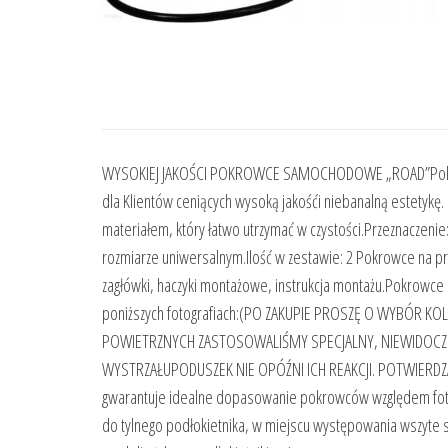
WYSOKIEJ JAKOŚCI POKROWCE SAMOCHODOWE „ROAD”Pokrow
dla Klientów ceniących wysoką jakośći niebanalną estetyk
materiałem, który łatwo utrzymać w czystości.Przeznaczeni
rozmiarze uniwersalnym.Ilość w zestawie: 2 Pokrowce na pr
zagłówki, haczyki montażowe, instrukcja montażu.Pokrowce
poniższych fotografiach:(PO ZAKUPIE PROSZĘ O WYBÓR
POWIETRZNYCH ZASTOSOWALIŚMY SPECJALNY, NIEWIDOCZ
WYSTRZAŁUPODUSZEK NIE OPÓŹNI ICH REAKCJI. POTWIERD
gwarantuje idealne dopasowanie pokrowców względem foteli,
do tylnego podłokietnika, w miejscu występowania wszyte s