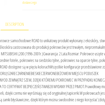
dostawczego
DESCRIPTION
ce samochodowe ROAD to unikatowy produkt wykonany z ekoskóry, stw
ę. Ekoskóra zastosowana do produkcji pokrowców jest trwałym, nieprzemakal
e: MITSUBISHI L200 (1996-2001r.)Gwarancja: 2 Lata.Rozmiar: Pokrowce uszyte 
zednie fotele, pokrowiec na siedzisko tylne, pokrowiec na oparcie tylne, po
 ROAD dostępne są w pięciu kolorachWszystkie konfiguracje przedstawione zo
 KOLORU)SZARECZARNENIEBIESKIECZERWONEBEŻOWEW MIEJSCU PODUSZEK
NYOD ZEWNĄTRZ SZEW, DZIĘKI KTÓREMU POKROWIEC W PRZYPADKU KONIEC
ZA TO CERTYFIKAT BEZPIECZEŃSTWAB28 WYDANY PRZEZ PIMOT.Prawidłowy mo
 dzięki czemu nie wyróżniają się od oryginalnej tapicerki.W pokrowcach jes
ą zamki błyskawiczne, dzięki którym można swobodnie z niego korzystać (dot