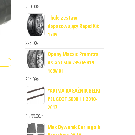
210.00
zł
Thule zestaw
dopasowujący Rapid Kit
1709
225.00
zł
Opony Maxxis Premitra
As Ap3 Suv 235/65R19
109V Xl
814.09
zł
YAKIMA BAGAŻNIK BELKI
PEUGEOT 5008 I 1 2010-
2017
1,299.00
zł
Max Dywanik Berlingo Ii