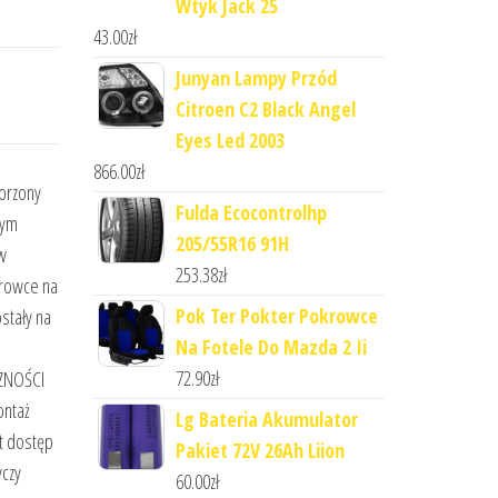
Wtyk Jack 25
43.00
zł
Junyan Lampy Przód
Citroen C2 Black Angel
Eyes Led 2003
866.00
zł
orzony
Fulda Ecocontrolhp
nym
205/55R16 91H
w
253.38
zł
krowce na
Pok Ter Pokter Pokrowce
stały na
Na Fotele Do Mazda 2 Ii
72.90
zł
ZNOŚCI
ntaż
Lg Bateria Akumulator
t dostęp
Pakiet 72V 26Ah Liion
yczy
60.00
zł