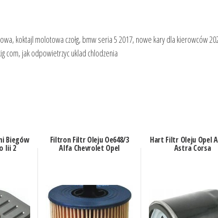
wowa, koktajl molotowa czołg, bmw seria 5 2017, nowe kary dla kierowców 20
ig com, jak odpowietrzyc uklad chlodzenia
yni Biegów
Filtron Filtr Oleju Oe648/3
Hart Filtr Oleju Opel 
 Iii 2
Alfa Chevrolet Opel
Astra Corsa