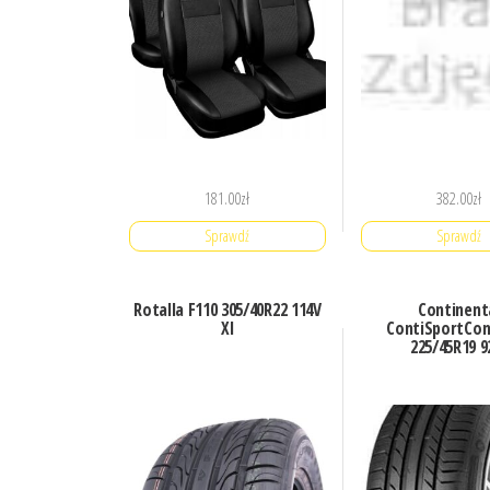
181.00
zł
382.00
zł
Sprawdź
Sprawdź
Rotalla F110 305/40R22 114V
Continent
Xl
ContiSportCon
225/45R19 