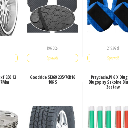
196.00
zł
219.99
zł
Sprawdź
Sprawdź
xf 350 13
Goodride Sl369 235/70R16
Przydasie.Pl 6 X Dłu
,97Mm
106 S
Długopisy Szkolne Bi
Zestaw