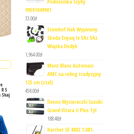
Podnośnika Szyby
99591049901
33.00
zł
Steinhof Hak Wypinany
Skoda Enyaq Iv 5Ac 5Az
Wiązka Dedyk
1,964.00
zł
Mont Blanc Automaxi
AMC na reling tradycyjny
125 cm (stal)
re
 R S
458.00
zł
 Skaj
Denso Wycieraczki Suzuki
Grand Vitara Ii Plus Tył
188.48
zł
Karcher SE 4002 1.081-