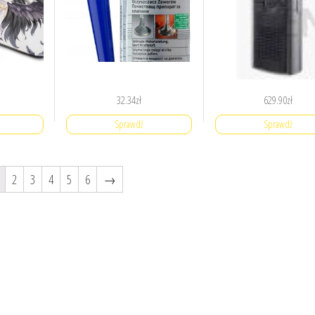
32.34
zł
629.90
zł
Sprawdź
Sprawdź
2
3
4
5
6
→