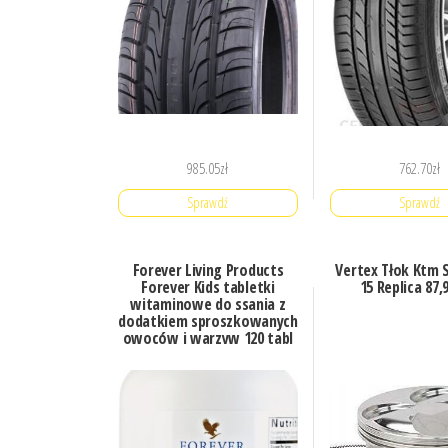
985.05
zł
762.70
zł
Sprawdź
Sprawdź
Forever Living Products
Vertex Tłok Ktm S
Forever Kids tabletki
15 Replica 87
witaminowe do ssania z
dodatkiem sproszkowanych
owoców i warzyw 120 tabl