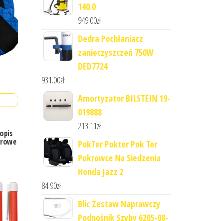
140.0
949.00
zł
Dedra Pochłaniacz
zanieczyszczeń 750W
DED7724
931.00
zł
Amortyzator BILSTEIN 19-
019888
213.11
zł
gopis
urowe
PokTer Pokter Pok Ter
Pokrowce Na Siedzenia
Honda Jazz 2
84.90
zł
Blic Zestaw Naprawczy
Podnośnik Szyby 6205-08-