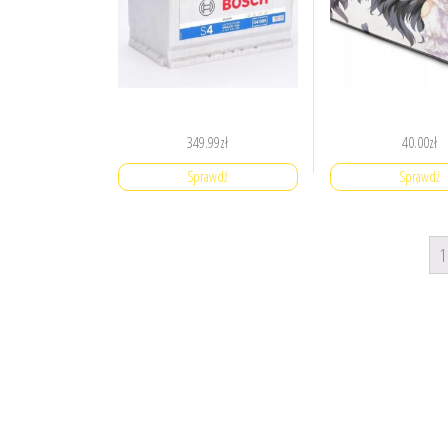
349.99
zł
40.00
zł
Sprawdź
Sprawdź
1