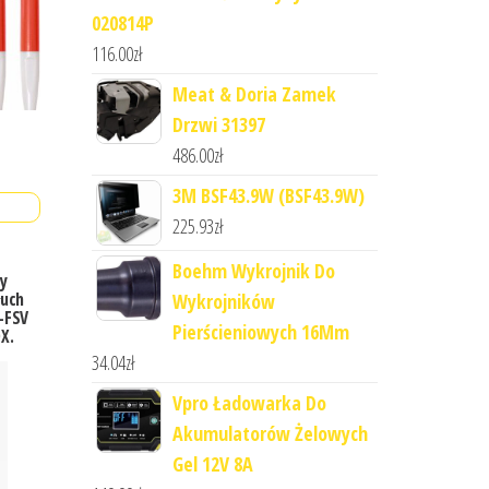
020814P
116.00
zł
Meat & Doria Zamek
Drzwi 31397
486.00
zł
3M BSF43.9W (BSF43.9W)
225.93
zł
Boehm Wykrojnik Do
ny
łuch
Wykrojników
-FSV
Pierścieniowych 16Mm
X.
34.04
zł
Vpro Ładowarka Do
Akumulatorów Żelowych
Gel 12V 8A