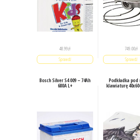
48.99
zł
749.00
zł
Sprawdź
Sprawdź
Bosch Silver S4 009 – 74Ah
Podkładka pod
680A L+
klawiaturę 40x60