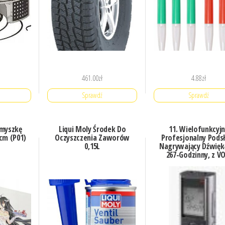
461.00
zł
4.88
zł
Sprawdź
Sprawdź
 myszkę
Liqui Moly Środek Do
11. Wielofunkcyj
cm (P01)
Oczyszczenia Zaworów
Profesjonalny Pods
0,15L
Nagrywający Dźwięk
267-Godzinny, z VO