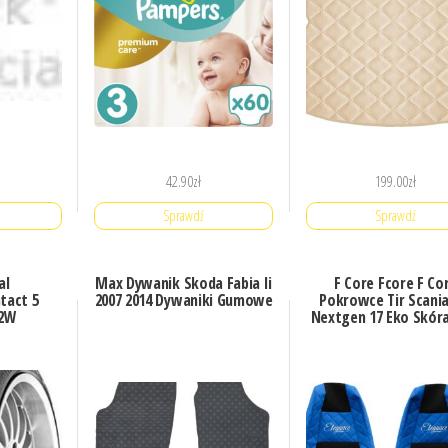
42.90
zł
199.00
zł
Sprawdź
Sprawdź
al
Max Dywanik Skoda Fabia Ii
F Core Fcore F Co
tact 5
2007 2014 Dywaniki Gumowe
Pokrowce Tir Scania
92W
Nextgen 17 Eko Skóra