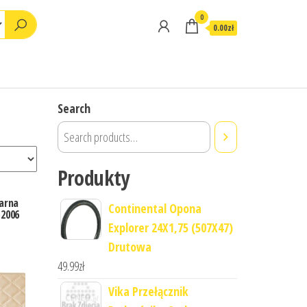
0
0.00zł
Search
Produkty
arna
Continental Opona
2006
Explorer 24X1,75 (507X47)
Drutowa
49.99
zł
Vika Przełącznik