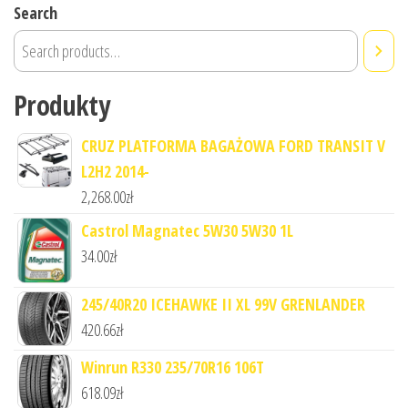
Search
Produkty
CRUZ PLATFORMA BAGAŻOWA FORD TRANSIT V
L2H2 2014-
2,268.00
zł
Castrol Magnatec 5W30 5W30 1L
34.00
zł
245/40R20 ICEHAWKE II XL 99V GRENLANDER
420.66
zł
Winrun R330 235/70R16 106T
618.09
zł