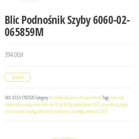
Blic Podnośnik Szyby 6060-02-
065859M
394.00
zł
Sprawdź
SKU:
0222c1783320
Category:
Pozostałe akcesoria do samochodu
Tags:
bmw m8
competition cena
,
nowe auto do 50 tys 2019
,
punkty karne 2022 za prędkość
,
range
rover evoque leasing
,
samochód osobowy w leasingu
,
subaru xv 2021