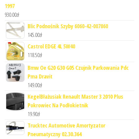
1997
930.00
zł
Blic Podnośnik Szyby 6060-42-007860
145.00
zł
Castrol EDGE 4L 5W40
118.50
zł
Bmw Oe G20 G30 G05 Czujnik Parkowania Pdc
Pma Dravit
149.00
zł
KegelBłażusiak Renault Master 3 2010 Plus
Pokrowiec Na Podłokietnik
19.90
zł
Trucktec Automotive Amortyzator
Pneumatyczny 02.30.364