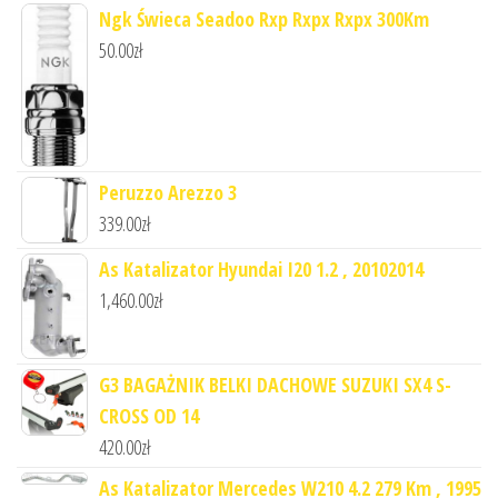
Ngk Świeca Seadoo Rxp Rxpx Rxpx 300Km
50.00
zł
Peruzzo Arezzo 3
339.00
zł
As Katalizator Hyundai I20 1.2 , 20102014
1,460.00
zł
G3 BAGAŻNIK BELKI DACHOWE SUZUKI SX4 S-
CROSS OD 14
420.00
zł
As Katalizator Mercedes W210 4.2 279 Km , 1995