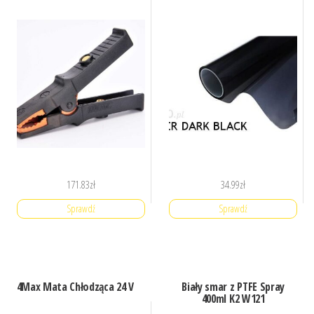
171.83
zł
34.99
zł
Sprawdź
Sprawdź
4Max Mata Chłodząca 24 V
Biały smar z PTFE Spray
400ml K2 W121