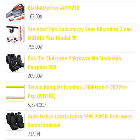
Black&Decker ADV1210
163.00
zł
Steinhof Hak Holowniczy Seat Alhambra 2 Van
Od2012 Plus Moduł 7P
795.00
zł
Pok-Ter Skórzane Pokrowce Na Siedzenia
Peugeot 208
209.00
zł
Telwin Komplet Ramion I Elektrod L=700 Pte
Pcp (803102)
5,324.00
zł
Auto Dekor Lancia Lybra 1999 2005R. Pokrowce
Samochodowe
73.99
zł