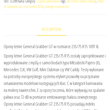
SKU:
cc2dff36afca
Category:
Czujniki parkowania
Tags:
alfa romeo stelvio leasing
,
bmw
x5 wynajem
,
kia ceed kombi 2020
,
ranking crossoverów
DESCRIPTION
Opony letnie General Grabber GT w rozmiarze 235/75 R15 109T XL
Opony letnie General Grabber GT 235/75 R15 zostały zaprojektowane i
wyprodukowane z myślą o samochodach typu Mitsubishi Pajero (II),
Mercedes CLK, VW Golf, Mini Clubman czy VW Caddy. Testy wykonane
na potrzeby europejskiego systemu etykiet pozwoliły na przyznanie
omawianemu modelowi następujących klas: C w kategorii hamowania
na mokrej nawierzchni, E za opory toczenia, które wpływają na spalanie
paliwa oraz 72 dB w pomiarze emitowanego hałasu zewnętrznego.
Opony letnie General Grabber GT 235/75 R15 posiadają indeks