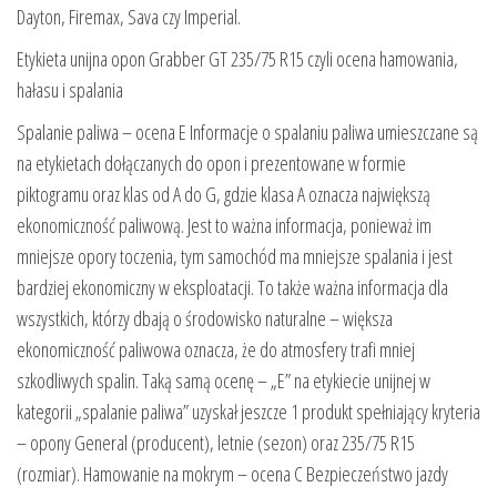
Dayton, Firemax, Sava czy Imperial.
Etykieta unijna opon Grabber GT 235/75 R15 czyli ocena hamowania,
hałasu i spalania
Spalanie paliwa – ocena E Informacje o spalaniu paliwa umieszczane są
na etykietach dołączanych do opon i prezentowane w formie
piktogramu oraz klas od A do G, gdzie klasa A oznacza największą
ekonomiczność paliwową. Jest to ważna informacja, ponieważ im
mniejsze opory toczenia, tym samochód ma mniejsze spalania i jest
bardziej ekonomiczny w eksploatacji. To także ważna informacja dla
wszystkich, którzy dbają o środowisko naturalne – większa
ekonomiczność paliwowa oznacza, że do atmosfery trafi mniej
szkodliwych spalin. Taką samą ocenę – „E” na etykiecie unijnej w
kategorii „spalanie paliwa” uzyskał jeszcze 1 produkt spełniający kryteria
– opony General (producent), letnie (sezon) oraz 235/75 R15
(rozmiar). Hamowanie na mokrym – ocena C Bezpieczeństwo jazdy