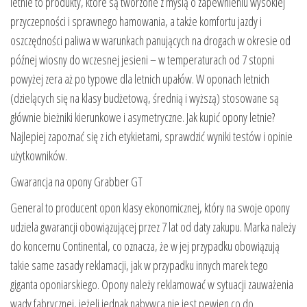
letnie to produkty, które są tworzone z myślą o zapewnieniu wysokiej
przyczepności i sprawnego hamowania, a także komfortu jazdy i
oszczędności paliwa w warunkach panujących na drogach w okresie od
późnej wiosny do wczesnej jesieni – w temperaturach od 7 stopni
powyżej zera aż po typowe dla letnich upałów. W oponach letnich
(dzielących się na klasy budżetową, średnią i wyższą) stosowane są
głównie bieżniki kierunkowe i asymetryczne. Jak kupić opony letnie?
Najlepiej zapoznać się z ich etykietami, sprawdzić wyniki testów i opinie
użytkowników.
Gwarancja na opony Grabber GT
General to producent opon klasy ekonomicznej, który na swoje opony
udziela gwarancji obowiązującej przez 7 lat od daty zakupu. Marka należy
do koncernu Continental, co oznacza, że w jej przypadku obowiązują
takie same zasady reklamacji, jak w przypadku innych marek tego
giganta oponiarskiego. Opony należy reklamować w sytuacji zauważenia
wady fabrycznej, jeżeli jednak nabywca nie jest pewien co do