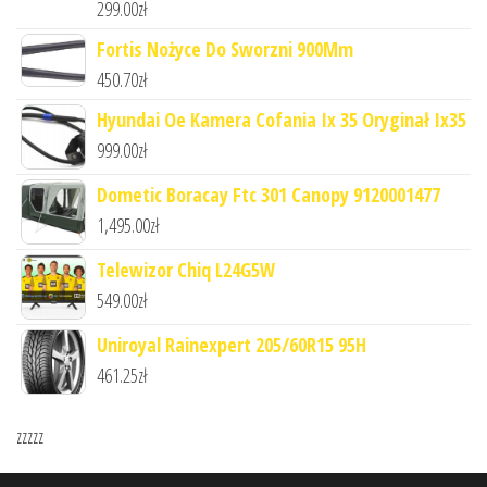
299.00
zł
Fortis Nożyce Do Sworzni 900Mm
450.70
zł
Hyundai Oe Kamera Cofania Ix 35 Oryginał Ix35
999.00
zł
Dometic Boracay Ftc 301 Canopy 9120001477
1,495.00
zł
Telewizor Chiq L24G5W
549.00
zł
Uniroyal Rainexpert 205/60R15 95H
461.25
zł
zzzzz