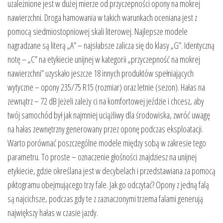
uzależnione jest w dużej mierze od przyczepności opony na mokrej
nawierzchni. Droga hamowania w takich warunkach oceniana jest z
pomocą siedmiostopniowej skali literowej. Najlepsze modele
nagradzane są literą „A” – najsłabsze zalicza się do klasy „G”. Identyczną
notę – „C” na etykiecie unijnej w kategorii „przyczepność na mokrej
nawierzchni” uzyskało jeszcze 18 innych produktów spełniających
wytyczne – opony 235/75 R15 (rozmiar) oraz letnie (sezon). Hałas na
zewnątrz – 72 dB Jeżeli zależy ci na komfortowej jeździe i chcesz, aby
twój samochód był jak najmniej uciążliwy dla środowiska, zwróć uwagę
na hałas zewnętrzny generowany przez oponę podczas eksploatacji.
Warto porównać poszczególne modele między sobą w zakresie tego
parametru. To proste – oznaczenie głośności znajdziesz na unijnej
etykiecie, gdzie określana jest w decybelach i przedstawiana za pomocą
piktogramu obejmującego trzy fale. Jak go odczytać? Opony z jedną falą
są najcichsze, podczas gdy te z zaznaczonymi trzema falami generują
największy hałas w czasie jazdy.