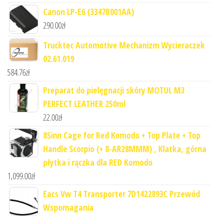
Canon LP-E6 (3347B001AA)
290.00
zł
Trucktec Automotive Mechanizm Wycieraczek
02.61.019
584.76
zł
Preparat do pielęgnacji skóry MOTUL M3
PERFECT LEATHER 250ml
22.00
zł
8Sinn Cage for Red Komodo + Top Plate + Top
Handle Scorpio (+ 8-AR28MMM) , Klatka, górna
płytka i rączka dla RED Komodo
1,099.00
zł
Eacs Vw T4 Transporter 7D1422893C Przewód
Wspomagania