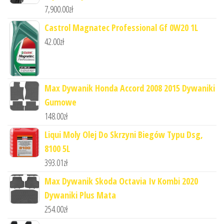
7,900.00
zł
Castrol Magnatec Professional Gf 0W20 1L
42.00
zł
Max Dywanik Honda Accord 2008 2015 Dywaniki
Gumowe
148.00
zł
Liqui Moly Olej Do Skrzyni Biegów Typu Dsg,
8100 5L
393.01
zł
Max Dywanik Skoda Octavia Iv Kombi 2020
Dywaniki Plus Mata
254.00
zł