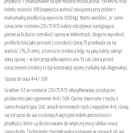
prędkości T (maksymalnie na tym modelu można jechać 190 km/h) oraz
indeks nośności 109 (najwyższa wartość obciążenia przy jeździe z
maksymalną prędkością wynosi tu 1030 kg). Warto wiedzieć, że samo
oznaczenie rozmiaru 235/75 R15 należy odczytywać następująco:
pierwsza liczba to szerokość opony w milimetrach, druga to wysokość
profilu liczona jako procent z szerokości (tutaj 75 przekłada się na
wartość 176,25 mm), a trzecia to średnica felgi, na jaką należy założyć
daną oponę – w tym przypadku wynosi ona 15 cali. Litera przed
oznaczeniem średnicy to typ konstrukcji opony (radialny lub diagonalny).
Opony do auta 4×4 / SUV
Grabber GT w rozmiarze 235/75 R15 sklasyfikowany został przez
producenta jako ogumienie 4×4 / SUV. Opony stworzone z myślą o
samochodach typu SUV, autach terenowych i tych z napędem 4×4, różnią
się od opon do aut osobowych wyższymi indeksami nośności i
prędkości, które są dostosowane do większej mocy silnika i masy
samochodu. Technologie i bieżniki wykorzystywane w oponach do aut