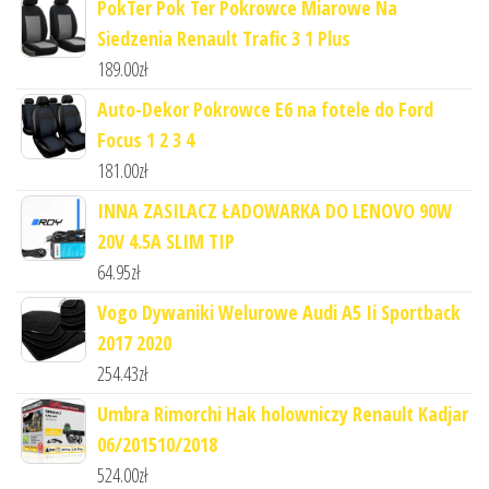
PokTer Pok Ter Pokrowce Miarowe Na
Siedzenia Renault Trafic 3 1 Plus
189.00
zł
Auto-Dekor Pokrowce E6 na fotele do Ford
Focus 1 2 3 4
181.00
zł
INNA ZASILACZ ŁADOWARKA DO LENOVO 90W
20V 4.5A SLIM TIP
64.95
zł
Vogo Dywaniki Welurowe Audi A5 Ii Sportback
2017 2020
254.43
zł
Umbra Rimorchi Hak holowniczy Renault Kadjar
06/201510/2018
524.00
zł