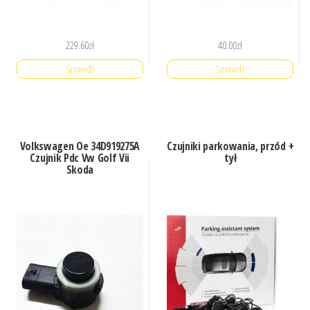
229.60
zł
40.00
zł
Sprawdź
Sprawdź
Volkswagen Oe 34D919275A
Czujniki parkowania, przód +
Czujnik Pdc Vw Golf Vii
tył
Skoda