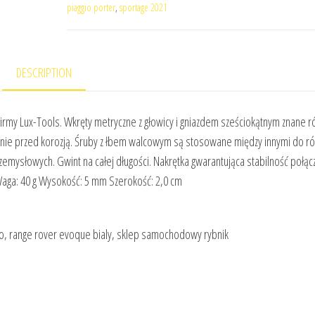
piaggio porter
,
sportage 2021
DESCRIPTION
irmy Lux-Tools. Wkręty metryczne z głowicy i gniazdem sześciokątnym znane r
nie przed korozją. Śruby z łbem walcowym są stosowane między innymi do r
mysłowych. Gwint na całej długości. Nakrętka gwarantująca stabilność połącz
Waga: 40 g Wysokość: 5 mm Szerokość: 2,0 cm
olvo, range rover evoque bialy, sklep samochodowy rybnik