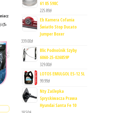
61 05 598C
225.89
zł
aniacz
Eb Kamera Cofania
 (5-
Światło Stop Ducato
Jumper Boxer
339.00
zł
Blic Podnośnik Szyby
6060-25-026859P
329.00
zł
LOTOS EMULGOL ES-12 5L
99.99
zł
Nty Zaślepka
Spryskiwacza Prawa
Hyundai Santa Fe 10
18.50
zł