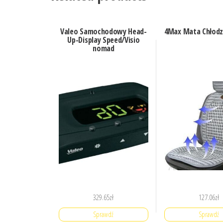
Valeo Samochodowy Head-
4Max Mata Chłodz
Up-Display Speed/Visio
nomad
329.65
zł
127.06
zł
Sprawdź
Sprawdź