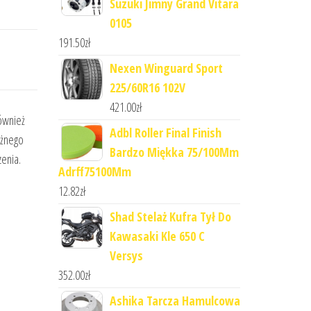
Suzuki Jimny Grand Vitara
0105
191.50
zł
Nexen Winguard Sport
225/60R16 102V
421.00
zł
ównież
Adbl Roller Final Finish
óżnego
Bardzo Miękka 75/100Mm
enia.
Adrff75100Mm
12.82
zł
Shad Stelaż Kufra Tył Do
Kawasaki Kle 650 C
Versys
352.00
zł
Ashika Tarcza Hamulcowa