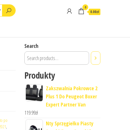
0
0.00zł
Search
Produkty
Zakszwalnia Pokrowce 2
Plus 1 Do Peugeot Boxer
Expert Partner Van
119.99
zł
to po
Nty Sprzęgiełko Piasty
2021
,