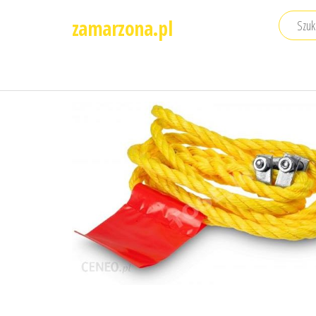
Przejdź
zamarzona.pl
do
treści