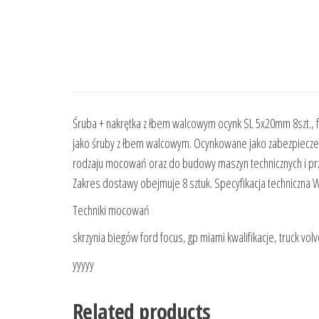
Śruba + nakrętka z łbem walcowym ocynk SL 5x20mm 8szt., f
jako śruby z łbem walcowym. Ocynkowane jako zabezpiecze
rodzaju mocowań oraz do budowy maszyn technicznych i prze
Zakres dostawy obejmuje 8 sztuk. Specyfikacja techniczna 
Techniki mocowań
skrzynia biegów ford focus, gp miami kwalifikacje, truck v
yyyyy
Related products