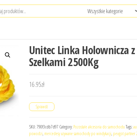
Unitec Linka Holownicza z
Szelkami 2500Kg
16.95
zł
Sprawdź
SKU:
790f3cdb7d97
Category:
Pozostałe akcesoria do samochodu
Tags:
au
powodzi
,
mercedesy używane samochody po windykacji
,
peugot partner 