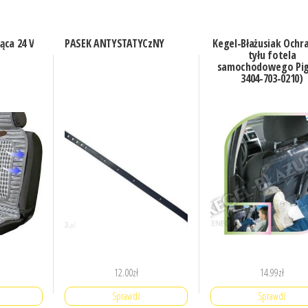
ąca 24 V
PASEK ANTYSTATYCzNY
Kegel-Błażusiak Ochr
tyłu fotela
samochodowego Pigi
3404-703-0210)
12.00
zł
14.99
zł
Sprawdź
Sprawdź