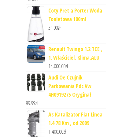
Coty Pret a Porter Woda
Toaletowa 100ml
31.00
zł
Renault Twingo 1.2 TCE ,
1. Właściciel, Klima,ALU
14,000.00
zł
Audi Oe Czujnik
Parkowania Pdc Vw
4H0919275 Oryginał
89.99
zł
As Katalizator Fiat Linea
1.4 78 Km , od 2009
1,400.00
zł