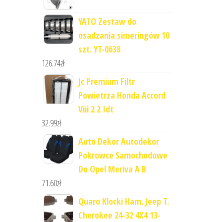
YATO Zestaw do
osadzania simeringów 10
szt. YT-0638
126.74
zł
Jc Premium Filtr
Powietrza Honda Accord
Viii 2 2 Idt
32.99
zł
Auto Dekor Autodekor
Pokrowce Samochodowe
Do Opel Meriva A B
71.60
zł
Quaro Klocki Ham. Jeep T.
Cherokee 24-32 4X4 13-