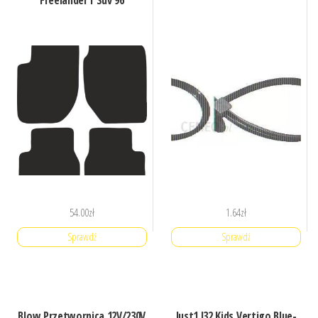
Freelander I Suv 96
54.00
zł
1.64
zł
Sprawdź
Sprawdź
Blow Przetwornica 12V/230V
Just1 J32 Kids Vertigo Blue-