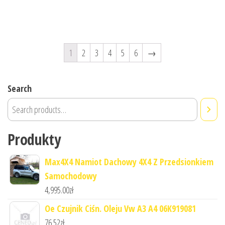
1
2
3
4
5
6
→
Search
Produkty
Max4X4 Namiot Dachowy 4X4 Z Przedsionkiem
Samochodowy
4,995.00
zł
Oe Czujnik Ciśn. Oleju Vw A3 A4 06K919081
76.52
zł