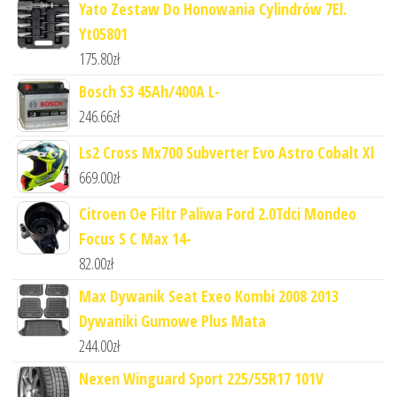
Yato Zestaw Do Honowania Cylindrów 7El.
Yt05801
175.80
zł
Bosch S3 45Ah/400A L-
246.66
zł
Ls2 Cross Mx700 Subverter Evo Astro Cobalt Xl
669.00
zł
Citroen Oe Filtr Paliwa Ford 2.0Tdci Mondeo
Focus S C Max 14-
82.00
zł
Max Dywanik Seat Exeo Kombi 2008 2013
Dywaniki Gumowe Plus Mata
244.00
zł
Nexen Winguard Sport 225/55R17 101V