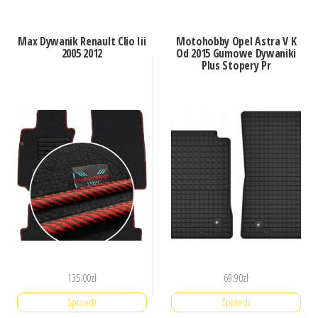
Max Dywanik Renault Clio Iii
Motohobby Opel Astra V K
2005 2012
Od 2015 Gumowe Dywaniki
Plus Stopery Pr
135.00
zł
69.90
zł
Sprawdź
Sprawdź