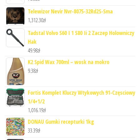
Telewizor Nevir Nvr-8075-32Rd2S-Sma
1,312.30
zł
Tadstal Volvo S60 I 1 S80 Ii 2 Zaczep Holowniczy
Hak
49.98
zł
K2 Spid Wax 700ml – wosk na mokro
9.38
zł
Fortis Komplet Kluczy Wtykowych 91-Częsciowy
1/4+1/2
1,016.19
zł
DONAU Gumki recepturki 1kg
33.39
zł