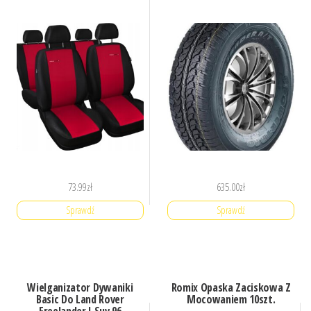
73.99
zł
635.00
zł
Sprawdź
Sprawdź
Wielganizator Dywaniki
Romix Opaska Zaciskowa Z
Basic Do Land Rover
Mocowaniem 10szt.