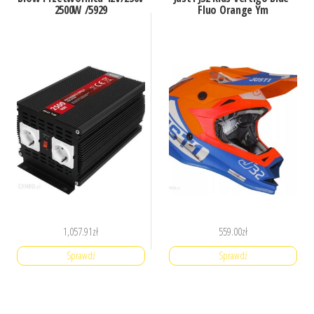
2500W /5929
Fluo Orange Ym
1,057.91
zł
559.00
zł
Sprawdź
Sprawdź