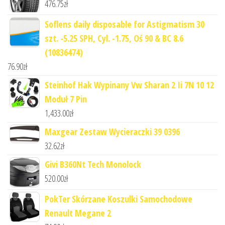
476.75
zł
Soflens daily disposable for Astigmatism 30
szt. -5.25 SPH, Cyl. -1.75, Oś 90 & BC 8.6
(10836474)
76.90
zł
Steinhof Hak Wypinany Vw Sharan 2 Ii 7N 10 12
Moduł 7 Pin
1,433.00
zł
Maxgear Zestaw Wycieraczki 39 0396
32.62
zł
Givi B360Nt Tech Monolock
520.00
zł
PokTer Skórzane Koszulki Samochodowe
Renault Megane 2