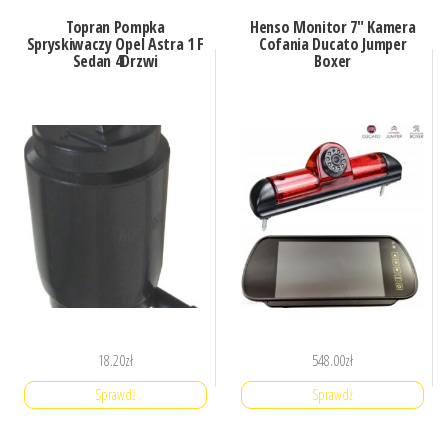
Topran Pompka
Henso Monitor 7″ Kamera
Spryskiwaczy Opel Astra 1 F
Cofania Ducato Jumper
Sedan 4Drzwi
Boxer
18.20
zł
548.00
zł
Sprawdź
Sprawdź