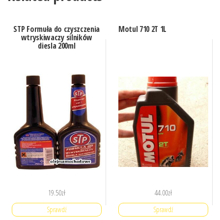
STP Formuła do czyszczenia
Motul 710 2T 1L
wtryskiwaczy silników
diesla 200ml
19.50
zł
44.00
zł
Sprawdź
Sprawdź