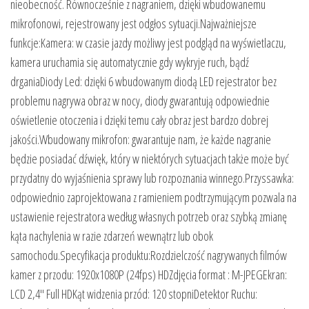
nieobecność. Równocześnie z nagraniem, dzięki wbudowanemu
mikrofonowi, rejestrowany jest odgłos sytuacji.Najważniejsze
funkcje:Kamera: w czasie jazdy możliwy jest podgląd na wyświetlaczu,
kamera uruchamia się automatycznie gdy wykryje ruch, bądź
drganiaDiody Led: dzięki 6 wbudowanym diodą LED rejestrator bez
problemu nagrywa obraz w nocy, diody gwarantują odpowiednie
oświetlenie otoczenia i dzięki temu cały obraz jest bardzo dobrej
jakości.Wbudowany mikrofon: gwarantuje nam, że każde nagranie
będzie posiadać dźwięk, który w niektórych sytuacjach także może być
przydatny do wyjaśnienia sprawy lub rozpoznania winnego.Przyssawka:
odpowiednio zaprojektowana z ramieniem podtrzymującym pozwala na
ustawienie rejestratora według własnych potrzeb oraz szybką zmianę
kąta nachylenia w razie zdarzeń wewnątrz lub obok
samochodu.Specyfikacja produktu:Rozdzielczość nagrywanych filmów
kamer z przodu: 1920x1080P (24fps) HDZdjęcia format : M-JPEGEkran:
LCD 2,4″ Full HDKąt widzenia przód: 120 stopniDetektor Ruchu: