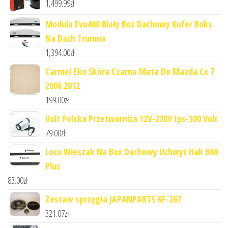
1,499.99
zł
Modula Evo400 Biały Box Dachowy Kufer Boks
Na Dach Trumna
1,394.00
zł
Carmel Eko Skóra Czarna Mata Do Mazda Cx 7
2006 2012
199.00
zł
Volt Polska Przetwornica 12V-230V Ips-300 Volt
79.00
zł
Loco Wieszak Na Box Dachowy Uchwyt Hak B60
Plus
83.00
zł
Zestaw sprzęgła JAPANPARTS KF-267
321.07
zł