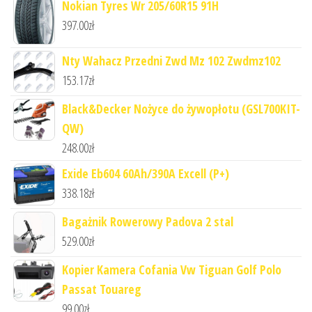
Nokian Tyres Wr 205/60R15 91H
397.00
zł
Nty Wahacz Przedni Zwd Mz 102 Zwdmz102
153.17
zł
Black&Decker Nożyce do żywopłotu (GSL700KIT-
QW)
248.00
zł
Exide Eb604 60Ah/390A Excell (P+)
338.18
zł
Bagażnik Rowerowy Padova 2 stal
529.00
zł
Kopier Kamera Cofania Vw Tiguan Golf Polo
Passat Touareg
99.00
zł