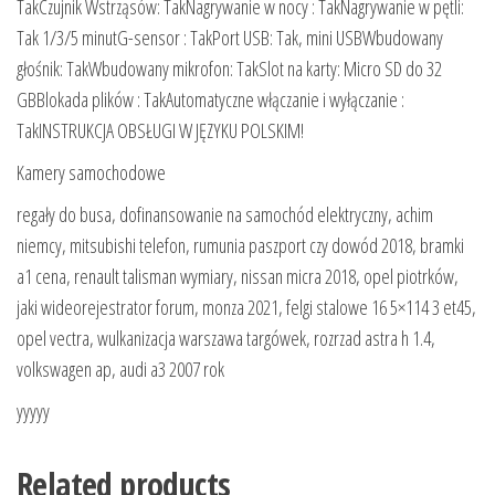
TakCzujnik Wstrząsów: TakNagrywanie w nocy : TakNagrywanie w pętli:
Tak 1/3/5 minutG-sensor : TakPort USB: Tak, mini USBWbudowany
głośnik: TakWbudowany mikrofon: TakSlot na karty: Micro SD do 32
GBBlokada plików : TakAutomatyczne włączanie i wyłączanie :
TakINSTRUKCJA OBSŁUGI W JĘZYKU POLSKIM!
Kamery samochodowe
regały do busa, dofinansowanie na samochód elektryczny, achim
niemcy, mitsubishi telefon, rumunia paszport czy dowód 2018, bramki
a1 cena, renault talisman wymiary, nissan micra 2018, opel piotrków,
jaki wideorejestrator forum, monza 2021, felgi stalowe 16 5×114 3 et45,
opel vectra, wulkanizacja warszawa targówek, rozrzad astra h 1.4,
volkswagen ap, audi a3 2007 rok
yyyyy
Related products