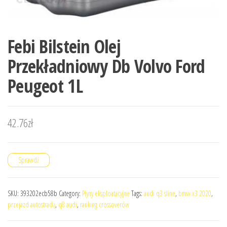
Febi Bilstein Olej
Przekładniowy Db Volvo Ford
Peugeot 1L
42.76
zł
Sprawdź
SKU:
393202ecb58b
Category:
Płyny eksploatacyjne
Tags:
audi q3 sline
,
bmw x3 2020
,
przejazd autostradą
,
q8 audi
,
ranking crossoverów