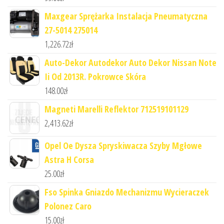
Maxgear Sprężarka Instalacja Pneumatyczna
27-5014 275014
1,226.72
zł
Auto-Dekor Autodekor Auto Dekor Nissan Note
Ii Od 2013R. Pokrowce Skóra
148.00
zł
Magneti Marelli Reflektor 712519101129
2,413.62
zł
Opel Oe Dysza Spryskiwacza Szyby Mgłowe
Astra H Corsa
25.00
zł
Fso Spinka Gniazdo Mechanizmu Wycieraczek
Polonez Caro
15.00
zł