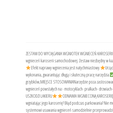
ZESTAW DO WYCIĄGANIA WGNIOTEK WGNIECEŃ KAROSERIIZ
wgnieceń karoserii samochodowej. Zestaw niezbędny w każd
Efekt naprawy wgniecenia jest natychmiastowy.
Urząd
wykonania, gwarantując długą i skuteczną pracę narzędzia.
grzybków,MIEJSCE STOSOWANIANarzędzie poza zastosowanie
wgnieceń powstałych na:- motocyklach- pralkach- drzwiach-
USZKODZI LAKIERU
ODNAWIA WGNIECONĄ KAROSERI
wgniatając jego karoserię? Błąd podczas parkowania? Nie m
systemowi usuwania wgnieceń samodzielnie przeprowadzisz