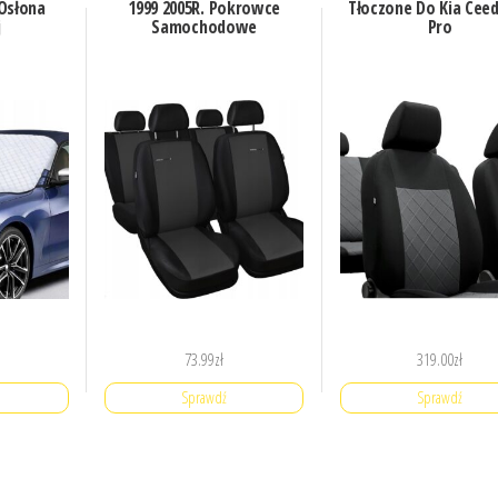
Osłona
1999 2005R. Pokrowce
Tłoczone Do Kia Ceed
j
Samochodowe
Pro
73.99
zł
319.00
zł
Sprawdź
Sprawdź