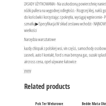
ZASADY UŻYTKOWANIA:- Na uszkodzoną powierzchnię nanieś 
nóżki pullera na wygodnej odległości.- Rozgrzej klej, nałóż 
do końcówki i korzystając z pokrętła, wyciągaj wgniecenie- 
szmatką▶Specyfikacja:W skład zestawu wchodzi:- NAJNOWSZY
wielkości
Narzędzia warsztatowe
kazdy chlopak z polskiej wsi, vin części, samochody osobo
zasneli, auto1 kontakt, ford s max benzyna gaz, suzuki spla
aircross cena, opel używane katowice
yyyyy
Related products
Pok Ter Welurowe
Bedde Mata Ok