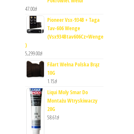
Pokrowiec Welur
47.00
zł
Pioneer Vsx-934B + Taga
Tav-606 Wenge
(Vsx934Btav606Cz+Wenge
)
5,299.00
zł
Filart Wełna Polska Brąz
10G
1.15
zł
Liqui Moly Smar Do
Montażu Wtryskiwaczy
20G
58.61
zł