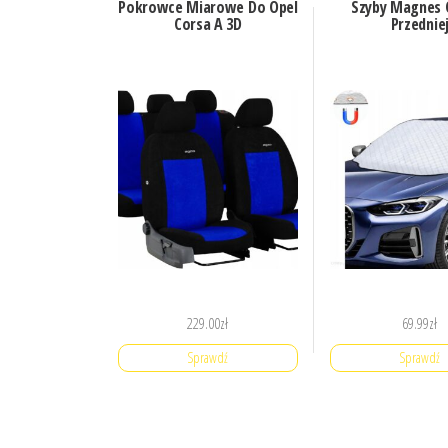
Pokrowce Miarowe Do Opel
Szyby Magnes 
Corsa A 3D
Przednie
229.00
zł
69.99
zł
Sprawdź
Sprawdź