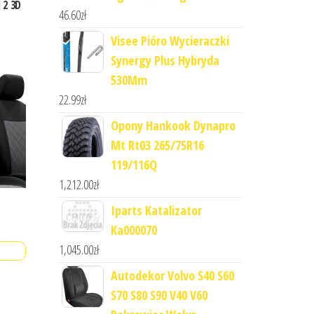
 2 3D
46.60
zł
Visee Pióro Wycieraczki
Synergy Plus Hybryda
530Mm
22.99
zł
Opony Hankook Dynapro
Mt Rt03 265/75R16
119/116Q
1,212.00
zł
Iparts Katalizator
Ka000070
1,045.00
zł
Autodekor Volvo S40 S60
S70 S80 S90 V40 V60