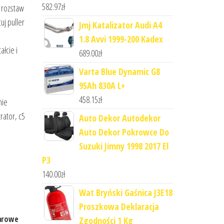
582.97
zł
 rozstaw
uj puller
Jmj Katalizator Audi A4
1.8 Avvi 1999-200 Kadex
łcie i
689.00
zł
Varta Blue Dynamic G8
95Ah 830A L+
458.15
zł
nie
rator, c5
Auto Dekor Autodekor
Auto Dekor Pokrowce Do
Suzuki Jimny 1998 2017 El
P3
140.00
zł
Wat Bryński Gaśnica J3E18
Proszkowa Deklaracja
arowe
Zgodności 1 Kg