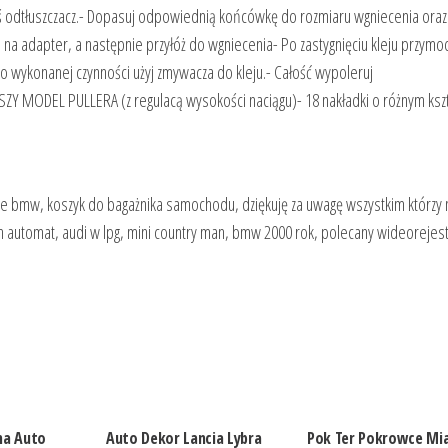
odtłuszczacz.- Dopasuj odpowiednią końcówkę do rozmiaru wgniecenia oraz
go na adapter, a następnie przyłóż do wgniecenia- Po zastygnięciu kleju przymoc
Po wykonanej czynności użyj zmywacza do kleju.- Całość wypoleruj
 MODEL PULLERA (z regulacą wysokości naciągu)- 18 nakładki o różnym kszta
we bmw, koszyk do bagażnika samochodu, dziękuję za uwagę wszystkim którzy 
sh automat, audi w lpg, mini country man, bmw 2000 rok, polecany wideorejest
na Auto
Auto Dekor Lancia Lybra
Pok Ter Pokrowce Mi