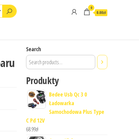
0
0.00zł
Search
baru
Produkty
Bedee Usb Qc 3 0
Ładowarka
Samochodowa Plus Type
C Pd 12V
68.99
zł