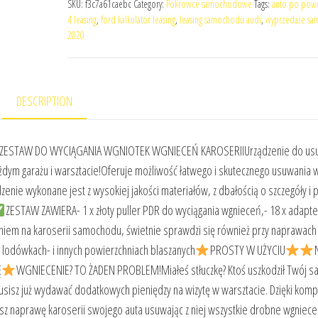
SKU:
f3c7a61caebc
Category:
Pokrowce samochodowe
Tags:
auto po pow
4 leasing
,
ford kalkulator leasing
,
leasing samochodu audi
,
wyprzedaże s
2020
DESCRIPTION
ESTAW DO WYCIĄGANIA WGNIOTEK WGNIECEŃ KAROSERIIUrządzenie do us
ym garażu i warsztacie!Oferuje możliwość łatwego i skutecznego usuwania w
zenie wykonane jest z wysokiej jakości materiałów, z dbałością o szczegóły i 
ZESTAW ZAWIERA- 1 x złoty puller PDR do wyciągania wgnieceń,- 18 x adapt
m na karoserii samochodu, świetnie sprawdzi się również przy naprawach
 lodówkach- i innych powierzchniach blaszanych
PROSTY W UŻYCIU
Ę
WGNIECENIE? TO ŻADEN PROBLEM!Miałeś stłuczkę? Ktoś uszkodził Twój 
usisz już wydawać dodatkowych pieniędzy na wizytę w warsztacie. Dzięki kom
 naprawę karoserii swojego auta usuwając z niej wszystkie drobne wgniece