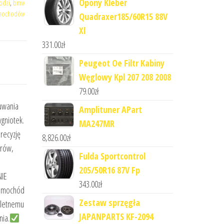
Opony Kleber
odzi
,
bmw
amochodów
Quadraxer185/60R15 88V
Xl
331.00
zł
Peugeot Oe Filtr Kabiny
Węglowy Kpl 207 208 2008
79.00
zł
uwania
Amplituner APart
gniotek.
MA247MR
precyzję
8,826.00
zł
erów,
Fulda Sportcontrol
205/50R16 87V Fp
NIE
343.00
zł
samochód
Zestaw sprzęgła
pletnemu
JAPANPARTS KF-2094
nia.