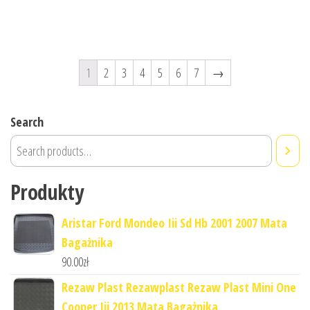
1
2
3
4
5
6
7
→
Search
Produkty
Aristar Ford Mondeo Iii Sd Hb 2001 2007 Mata
Bagażnika
90.00
zł
Rezaw Plast Rezawplast Rezaw Plast Mini One
Cooper Iii 2013 Mata Bagażnika