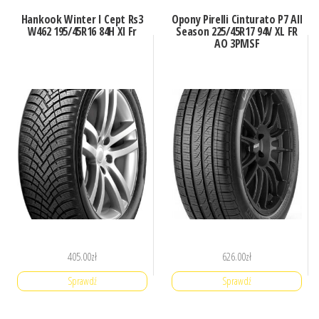
Hankook Winter I Cept Rs3
Opony Pirelli Cinturato P7 All
W462 195/45R16 84H Xl Fr
Season 225/45R17 94V XL FR
AO 3PMSF
405.00
zł
626.00
zł
Sprawdź
Sprawdź