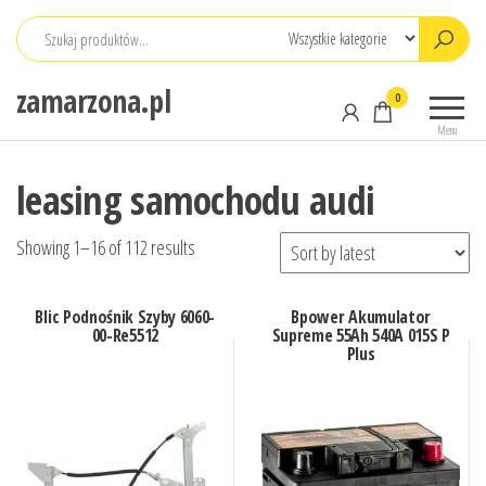
Przejdź
do
treści
zamarzona.pl
0
Menu
leasing samochodu audi
Showing 1–16 of 112 results
Blic Podnośnik Szyby 6060-
Bpower Akumulator
00-Re5512
Supreme 55Ah 540A 015S P
Plus