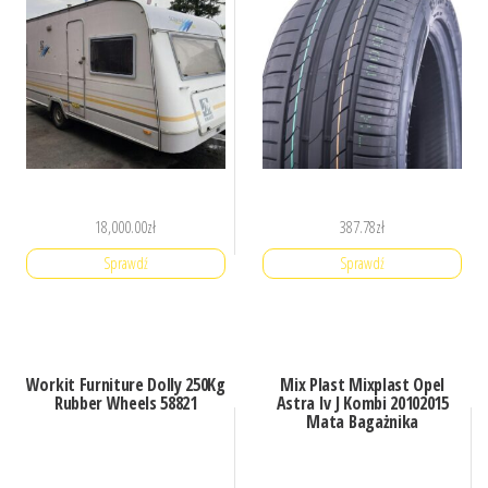
18,000.00
zł
387.78
zł
Sprawdź
Sprawdź
Workit Furniture Dolly 250Kg
Mix Plast Mixplast Opel
Rubber Wheels 58821
Astra Iv J Kombi 20102015
Mata Bagażnika