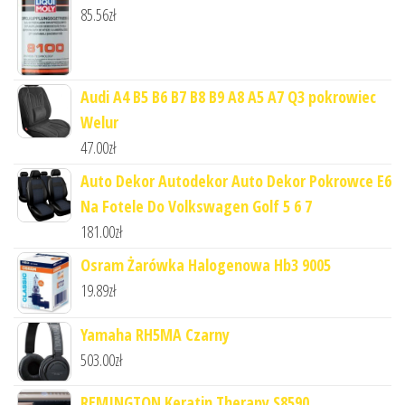
85.56
zł
Audi A4 B5 B6 B7 B8 B9 A8 A5 A7 Q3 pokrowiec
Welur
47.00
zł
Auto Dekor Autodekor Auto Dekor Pokrowce E6
Na Fotele Do Volkswagen Golf 5 6 7
181.00
zł
Osram Żarówka Halogenowa Hb3 9005
19.89
zł
Yamaha RH5MA Czarny
503.00
zł
REMINGTON Keratin Therapy S8590