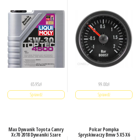
65.95
zł
99.00
zł
Sprawdź
Sprawdź
Max Dywanik Toyota Camry
Polcar Pompka
Xc70 2018 Dywaniki Szare
Spryskiwaczy Bmw 5 X5 X6