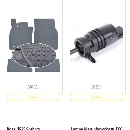
246.00
zł
26.50
zł
Sprawdź
Sprawdź
Koss UR29 Srebrny
Lampa kierunkowskazu TYC