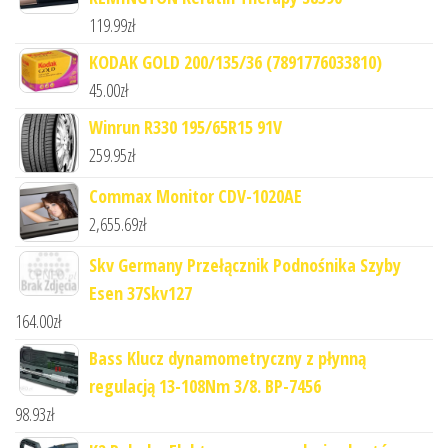
119.99
zł
KODAK GOLD 200/135/36 (7891776033810)
45.00
zł
Winrun R330 195/65R15 91V
259.95
zł
Commax Monitor CDV-1020AE
2,655.69
zł
Skv Germany Przełącznik Podnośnika Szyby
Esen 37Skv127
164.00
zł
Bass Klucz dynamometryczny z płynną
regulacją 13-108Nm 3/8. BP-7456
98.93
zł