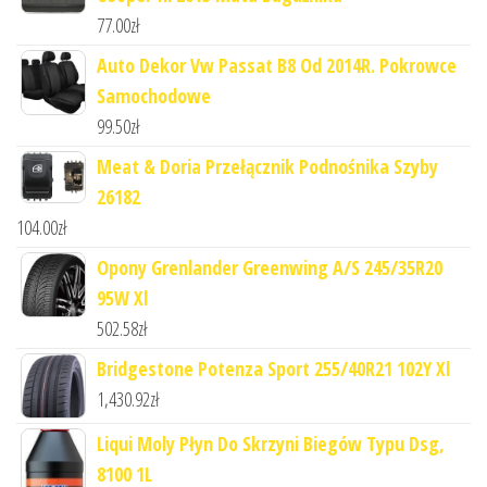
77.00
zł
Auto Dekor Vw Passat B8 Od 2014R. Pokrowce
Samochodowe
99.50
zł
Meat & Doria Przełącznik Podnośnika Szyby
26182
104.00
zł
Opony Grenlander Greenwing A/S 245/35R20
95W Xl
502.58
zł
Bridgestone Potenza Sport 255/40R21 102Y Xl
1,430.92
zł
Liqui Moly Płyn Do Skrzyni Biegów Typu Dsg,
8100 1L