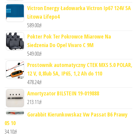
Victron Energy Ładowarka Victron Ip67 124V 5A
Litowa Lifepo4
589.00
zł
Pokter Pok Ter Pokrowce Miarowe Na
Siedzenia Do Opel Vivaro C 9M
549.00
zł
Prostownik automatyczny CTEK MXS 5.0 POLAR,
12 V, 0,8lub 5A, IP65, 1,2 Ah do 110
478.24
zł
Amortyzator BILSTEIN 19-019888
213.11
zł
Gorabbit Kierunkowskaz Vw Passat B6 Prawy
05 10
34.10
zł