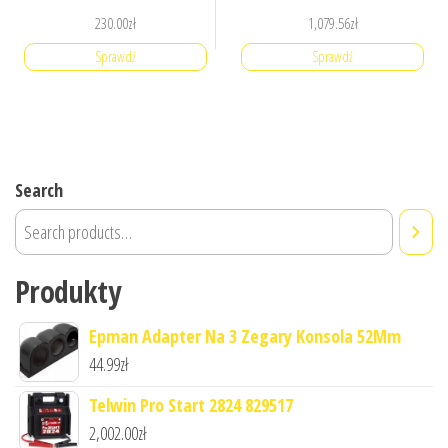
230.00
zł
1,079.56
zł
Sprawdź
Sprawdź
Search
Produkty
Epman Adapter Na 3 Zegary Konsola 52Mm
44.99
zł
Telwin Pro Start 2824 829517
2,002.00
zł