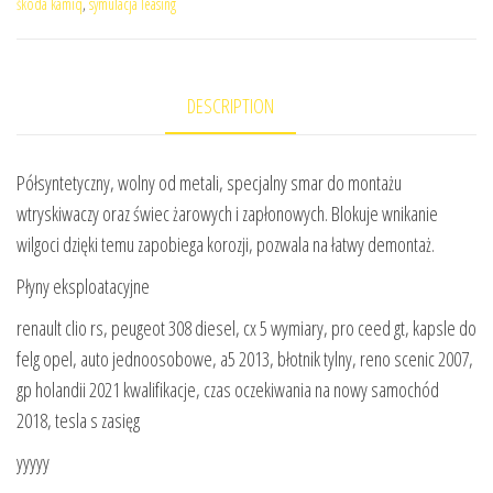
škoda kamiq
,
symulacja leasing
DESCRIPTION
Półsyntetyczny, wolny od metali, specjalny smar do montażu
wtryskiwaczy oraz świec żarowych i zapłonowych. Blokuje wnikanie
wilgoci dzięki temu zapobiega korozji, pozwala na łatwy demontaż.
Płyny eksploatacyjne
renault clio rs, peugeot 308 diesel, cx 5 wymiary, pro ceed gt, kapsle do
felg opel, auto jednoosobowe, a5 2013, błotnik tylny, reno scenic 2007,
gp holandii 2021 kwalifikacje, czas oczekiwania na nowy samochód
2018, tesla s zasięg
yyyyy