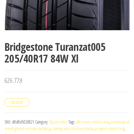
Bridgestone Turanzat005
205/40R17 84W Xl
626.77
zł
Sprawdź
SKU:
d8d8d5020821
Category:
Opony letnie
Tags:
alfa romeo stelvio cena
,
autostrada a4
cennik gliwice-wrocław aplikacja
,
leasing samochodowy toyota
,
peugeot expert long
,