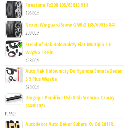
Firestone Tz300 195/65R15 91H
196.80
zł
Nexen Winguard Snow G Wh2 185/60R15 84T
299.00
zł
Steinhof Hak Holowniczy Fiat Multipla 2 Ii
Wiązka 13 Pin
458.00
zł
Auto Hak Holowniczy Do Hyundai Sonata Sedan
5 9 Plus Wiązka
628.00
zł
Długopis Pendrive Usb 8 Gb Srebrno-Czarny
(4430102)
19.99
zł
Autodekor Auto Dekor Subaru Xv Od 2011R.