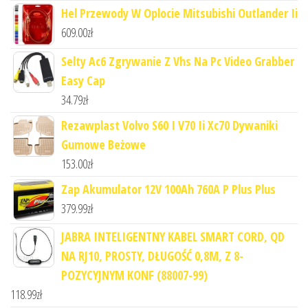
Hel Przewody W Oplocie Mitsubishi Outlander Ii
609.00
zł
Selty Ac6 Zgrywanie Z Vhs Na Pc Video Grabber
Easy Cap
34.79
zł
Rezawplast Volvo S60 I V70 Ii Xc70 Dywaniki
Gumowe Beżowe
153.00
zł
Zap Akumulator 12V 100Ah 760A P Plus Plus
379.99
zł
JABRA INTELIGENTNY KABEL SMART CORD, QD
NA RJ10, PROSTY, DŁUGOŚĆ 0,8M, Z 8-
POZYCYJNYM KONF (88007-99)
118.99
zł