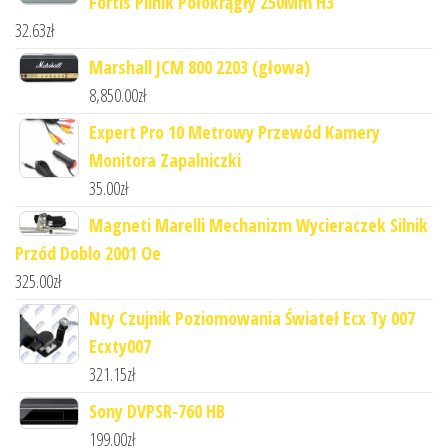
Fortis Pilnik Półokrągły 250Mm H3
32.63
zł
Marshall JCM 800 2203 (głowa)
8,850.00
zł
Expert Pro 10 Metrowy Przewód Kamery
Monitora Zapalniczki
35.00
zł
Magneti Marelli Mechanizm Wycieraczek Silnik
Przód Doblo 2001 Oe
325.00
zł
Nty Czujnik Poziomowania Świateł Ecx Ty 007
Ecxty007
321.15
zł
Sony DVPSR-760 HB
199.00
zł