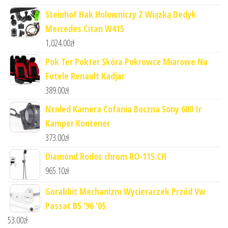
Steinhof Hak Holowniczy Z Wiązką Dedyk
Mercedes Citan W415
1,024.00
zł
Pok Ter Pokter Skóra Pokrowce Miarowe Na
Fotele Renault Kadjar
389.00
zł
Nxnled Kamera Cofania Boczna Sony 600 Ir
Kamper Kontener
373.00
zł
Diamond Rodos chrom RO-115.CH
965.10
zł
Gorabbit Mechanizm Wycieraczek Przód Vw
Passat B5 '96 '05
53.00
zł