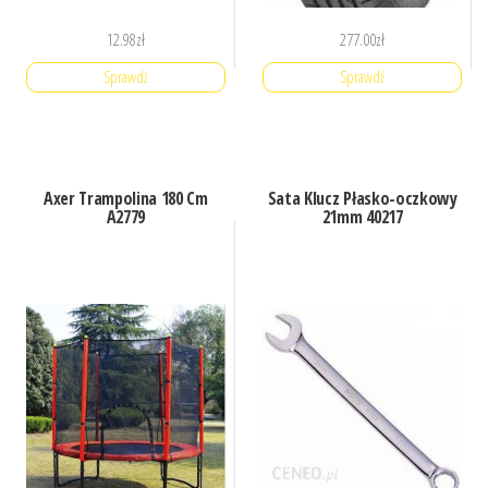
12.98
zł
277.00
zł
Sprawdź
Sprawdź
Axer Trampolina 180 Cm
Sata Klucz Płasko-oczkowy
A2779
21mm 40217