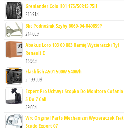
Grenlander Colo H01 175/50R15 75H
216.91
zł
Blic Podnośnik Szyby 6060-04-040859P
214.00
zł
Abakus Loro 103 00 083 Ramię Wycieraczki Tył
Renault E
16.56
zł
Flashfish A501 500W 540Wh
2,199.00
zł
Expert Pro Uchwyt Stopka Do Monitora Cofania
5 Do 7 Cali
39.00
zł
Wrc Original Parts Mechanizm Wycieraczek Fiat
Scudo Expert 07