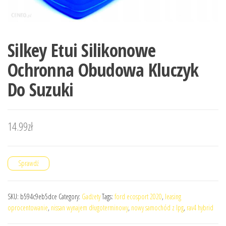
Silkey Etui Silikonowe
Ochronna Obudowa Kluczyk
Do Suzuki
14.99
zł
Sprawdź
SKU:
b594c9eb5dce
Category:
Gadżety
Tags:
ford ecosport 2020
,
leasing
oprocentowanie
,
nissan wynajem długoterminowy
,
nowy samochód z lpg
,
rav4 hybrid