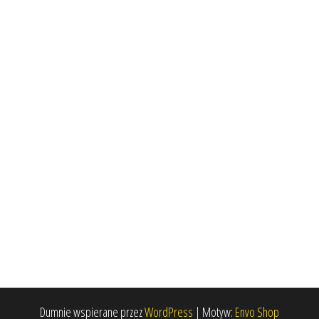
Dumnie wspierane przez
WordPress
|
Motyw:
Envo Shop