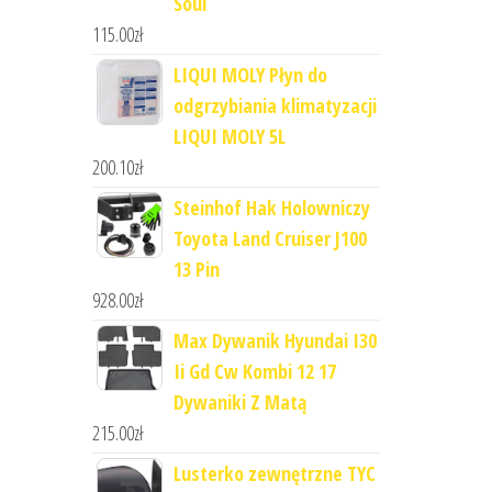
Soul
115.00
zł
LIQUI MOLY Płyn do
odgrzybiania klimatyzacji
LIQUI MOLY 5L
200.10
zł
Steinhof Hak Holowniczy
Toyota Land Cruiser J100
13 Pin
928.00
zł
Max Dywanik Hyundai I30
Ii Gd Cw Kombi 12 17
Dywaniki Z Matą
215.00
zł
Lusterko zewnętrzne TYC