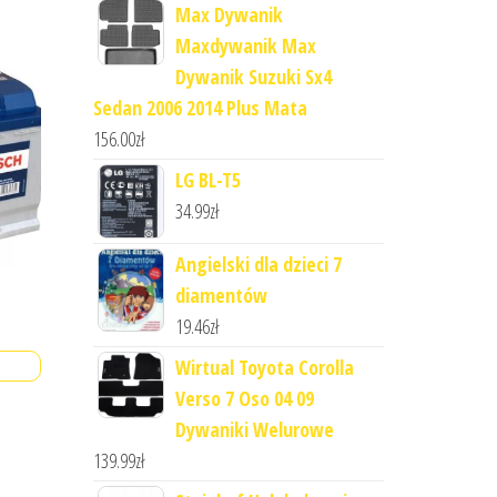
Max Dywanik
Maxdywanik Max
Dywanik Suzuki Sx4
Sedan 2006 2014 Plus Mata
156.00
zł
LG BL-T5
34.99
zł
Angielski dla dzieci 7
diamentów
19.46
zł
Wirtual Toyota Corolla
Verso 7 Oso 04 09
Dywaniki Welurowe
139.99
zł