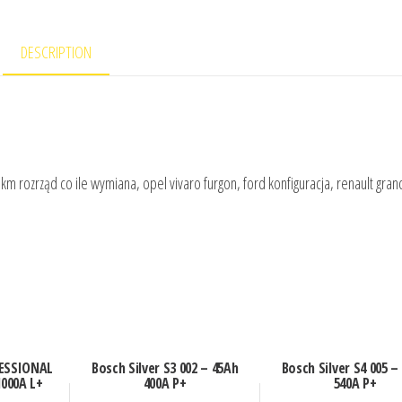
DESCRIPTION
 km rozrząd co ile wymiana, opel vivaro furgon, ford konfiguracja, renault gran
FESSIONAL
Bosch Silver S3 002 – 45Ah
Bosch Silver S4 005 –
1000A L+
400A P+
540A P+