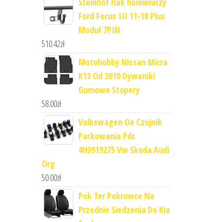
Steinhof Hak holowniczy
Ford Focus III 11-18 Plus
Moduł 7PIN
510.42
zł
Motohobby Nissan Micra
K13 Od 2010 Dywaniki
Gumowe Stopery
58.00
zł
Volkswagen Oe Czujnik
Parkowania Pdc
4H0919275 Vw Skoda Audi
Org
50.00
zł
Pok Ter Pokrowce Na
Przednie Siedzenia Do Kia