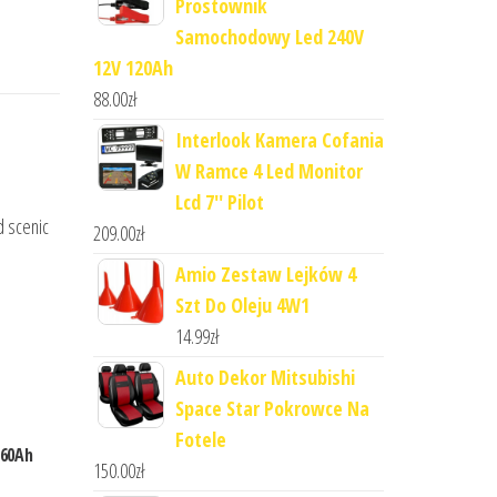
Prostownik
Samochodowy Led 240V
12V 120Ah
88.00
zł
Interlook Kamera Cofania
W Ramce 4 Led Monitor
Lcd 7'' Pilot
d scenic
209.00
zł
Amio Zestaw Lejków 4
Szt Do Oleju 4W1
14.99
zł
Auto Dekor Mitsubishi
Space Star Pokrowce Na
Fotele
 60Ah
150.00
zł