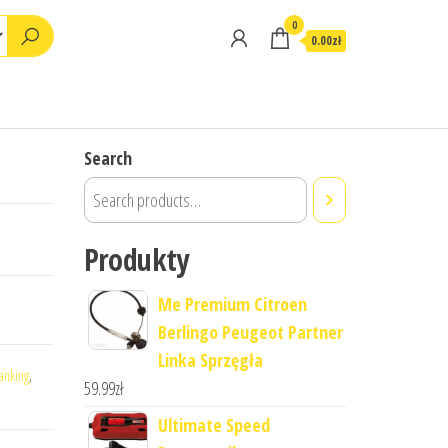
0
0.00zł
Search
Produkty
Me Premium Citroen
Berlingo Peugeot Partner
Linka Sprzęgła
anking
,
59.99
zł
Ultimate Speed