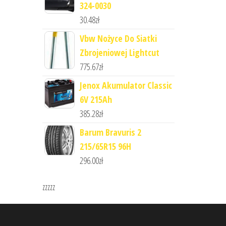
324-0030
30.48
zł
Vbw Nożyce Do Siatki
Zbrojeniowej Lightcut
775.67
zł
Jenox Akumulator Classic
6V 215Ah
385.28
zł
Barum Bravuris 2
215/65R15 96H
296.00
zł
zzzzz