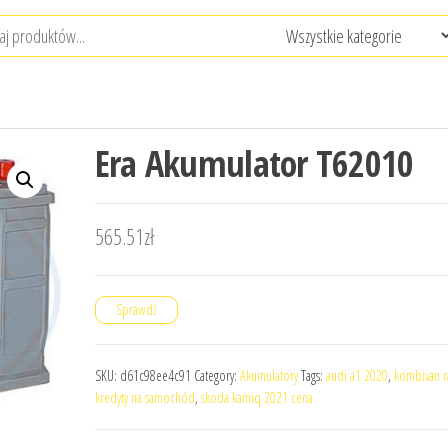
Era Akumulator T62010
565.51
zł
Sprawdź
SKU:
d61c98ee4c91
Category:
Akumulatory
Tags:
audi a1 2020
,
kombivan r
kredyty na samochód
,
skoda kamiq 2021 cena