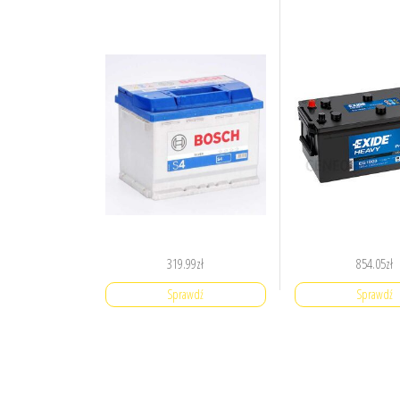
319.99
zł
854.05
zł
Sprawdź
Sprawdź