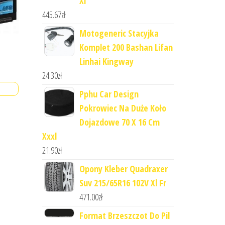
Xl
445.67
zł
Motogeneric Stacyjka
Komplet 200 Bashan Lifan
Linhai Kingway
24.30
zł
Pphu Car Design
Pokrowiec Na Duże Koło
Dojazdowe 70 X 16 Cm
Xxxl
21.90
zł
Opony Kleber Quadraxer
Suv 215/65R16 102V Xl Fr
471.00
zł
Format Brzeszczot Do Pil