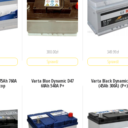
380.00
zł
349.99
zł
Sprawdź
Sprawdź
75Ah 760A
Varta Blue Dynamic D47
Varta Black Dynamic
top
60Ah 540A P+
(45Ah 300A) (P+)