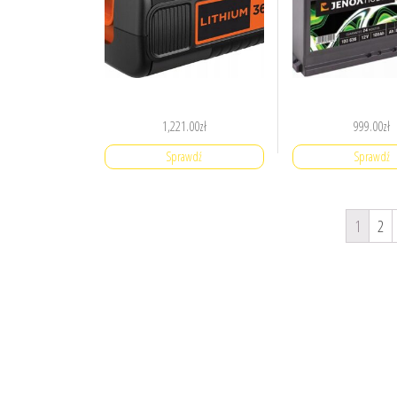
1,221.00
zł
999.00
zł
Sprawdź
Sprawdź
1
2