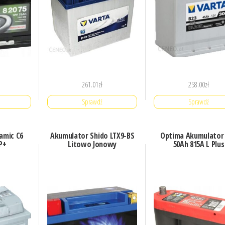
261.01
zł
258.00
zł
Sprawdź
Sprawdź
namic C6
Akumulator Shido LTX9-BS
Optima Akumulator
P+
Litowo Jonowy
50Ah 815A L Plus