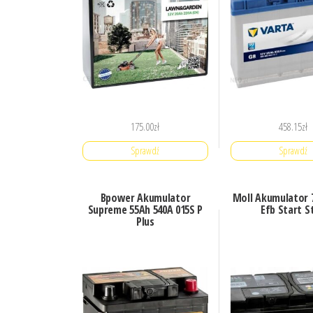
175.00
zł
458.15
zł
Sprawdź
Sprawdź
Bpower Akumulator
Moll Akumulator 
Supreme 55Ah 540A 015S P
Efb Start S
Plus