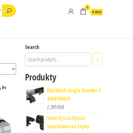
0
0.00zł
Search
Produkty
A P+
Blackbolt Angle Grinder 5
4438100075
2,389.00
zł
Seim Dysza Dysze
Spryskiwacza Szyby