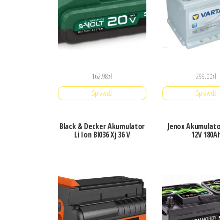
162.98
zł
299.00
zł
Sprawdź
Sprawdź
Black & Decker Akumulator
Jenox Akumulat
Li Ion Bl036 Xj 36 V
12V 180A