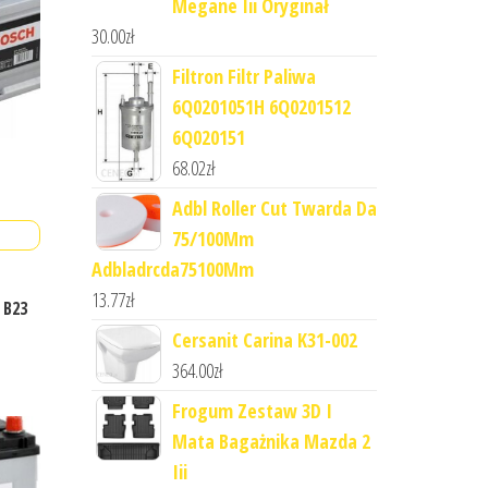
Megane Iii Oryginał
30.00
zł
Filtron Filtr Paliwa
6Q0201051H 6Q0201512
6Q020151
68.02
zł
Adbl Roller Cut Twarda Da
75/100Mm
Adbladrcda75100Mm
13.77
zł
 B23
Cersanit Carina K31-002
364.00
zł
Frogum Zestaw 3D I
Mata Bagażnika Mazda 2
Iii