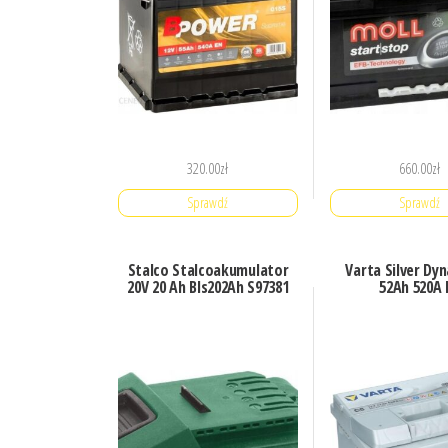
320.00
zł
660.00
zł
Sprawdź
Sprawdź
Stalco Stalcoakumulator
Varta Silver Dy
20V 20 Ah Bls202Ah S97381
52Ah 520A 