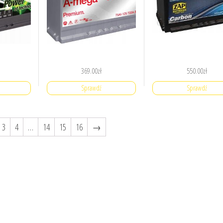
369.00
zł
550.00
zł
Sprawdź
Sprawdź
3
4
…
14
15
16
→