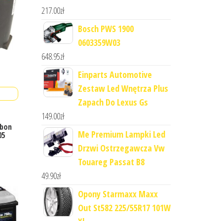
217.00
zł
Bosch PWS 1900
0603359W03
648.95
zł
Einparts Automotive
Zestaw Led Wnętrza Plus
Zapach Do Lexus Gs
149.00
zł
rbon
Me Premium Lampki Led
05
Drzwi Ostrzegawcza Vw
Touareg Passat B8
49.90
zł
Opony Starmaxx Maxx
Out St582 225/55R17 101W