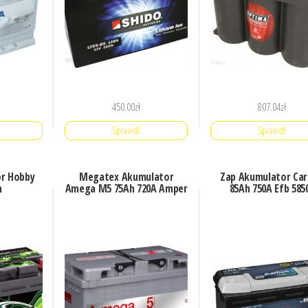
450.00
zł
807.04
zł
Sprawdź
Sprawdź
or Hobby
Megatex Akumulator
Zap Akumulator Ca
h
Amega M5 75Ah 720A Amper
85Ah 750A Efb 585