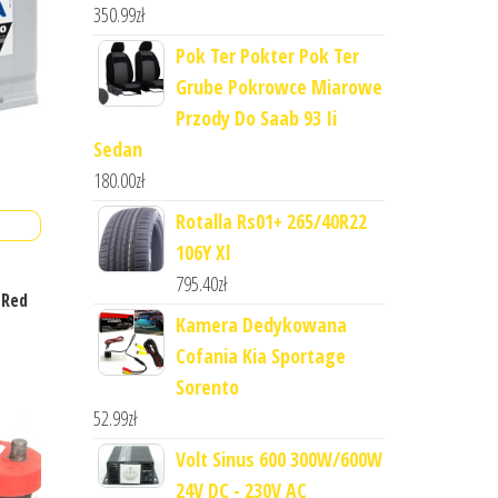
350.99
zł
Pok Ter Pokter Pok Ter
Grube Pokrowce Miarowe
Przody Do Saab 93 Ii
Sedan
180.00
zł
Rotalla Rs01+ 265/40R22
106Y Xl
795.40
zł
 Red
Kamera Dedykowana
Cofania Kia Sportage
Sorento
52.99
zł
Volt Sinus 600 300W/600W
24V DC - 230V AC