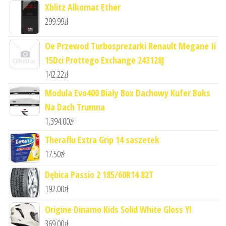
Xblitz Alkomat Ether
299.99
zł
Oe Przewod Turbosprezarki Renault Megane Ii
15Dci Prottego Exchange 243128J
142.22
zł
Modula Evo400 Biały Box Dachowy Kufer Boks
Na Dach Trumna
1,394.00
zł
Theraflu Extra Grip 14 saszetek
17.50
zł
Dębica Passio 2 185/60R14 82T
192.00
zł
Origine Dinamo Kids Solid White Gloss Yl
369.00
zł