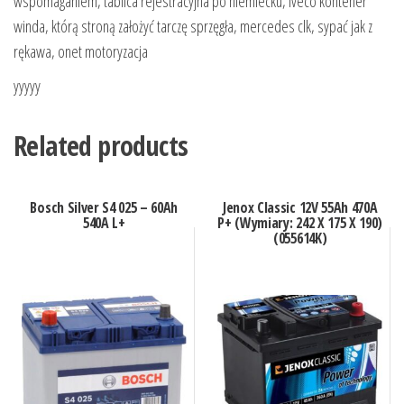
wspomaganiem, tablica rejestracyjna po niemiecku, iveco kontener
winda, którą stroną założyć tarczę sprzęgła, mercedes clk, sypać jak z
rękawa, onet motoryzacja
yyyyy
Related products
Bosch Silver S4 025 – 60Ah
Jenox Classic 12V 55Ah 470A
540A L+
P+ (Wymiary: 242 X 175 X 190)
(055614K)