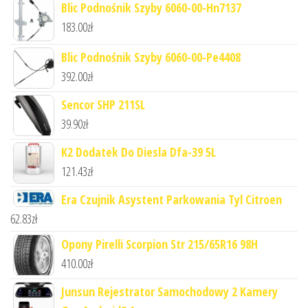
Blic Podnośnik Szyby 6060-00-Hn7137
183.00
zł
Blic Podnośnik Szyby 6060-00-Pe4408
392.00
zł
Sencor SHP 211SL
39.90
zł
K2 Dodatek Do Diesla Dfa-39 5L
121.43
zł
Era Czujnik Asystent Parkowania Tyl Citroen
62.83
zł
Opony Pirelli Scorpion Str 215/65R16 98H
410.00
zł
Junsun Rejestrator Samochodowy 2 Kamery