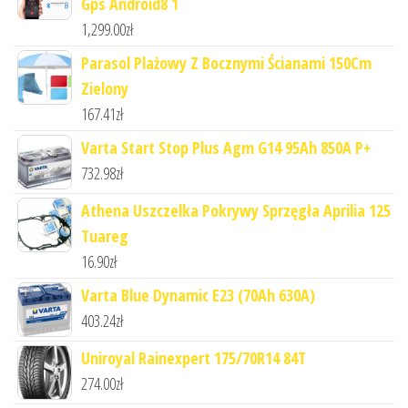
Gps Android8 1
1,299.00
zł
Parasol Plażowy Z Bocznymi Ścianami 150Cm
Zielony
167.41
zł
Varta Start Stop Plus Agm G14 95Ah 850A P+
732.98
zł
Athena Uszczelka Pokrywy Sprzęgła Aprilia 125
Tuareg
16.90
zł
Varta Blue Dynamic E23 (70Ah 630A)
403.24
zł
Uniroyal Rainexpert 175/70R14 84T
274.00
zł