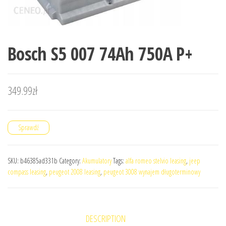
Bosch S5 007 74Ah 750A P+
349.99
zł
Sprawdź
SKU:
b46385ad331b
Category:
Akumulatory
Tags:
alfa romeo stelvio leasing
,
jeep
compass leasing
,
peugeot 2008 leasing
,
peugeot 3008 wynajem długoterminowy
DESCRIPTION