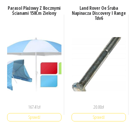
Parasol Plażowy Z Bocznymi
Land Rover Oe Śruba
Ścianami 150Cm Zielony
Napinacza Discovery I Range
Tdv6
167.41
zł
20.00
zł
Sprawdź
Sprawdź