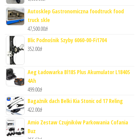
Autosklep Gastronomiczna foodtruck food
truck skle
47,500.00
zł
Blic Podnośnik Szyby 6060-00-Fi1704
352.00
zł
Aeg Ładowarka Bl18S Plus Akumulator L1840S
4Ah
499.00
zł
Bagażnik dach Belki Kia Stonic od 17 Reling
422.00
zł
Amio Zestaw Czujników Parkowania Cofania
Buz