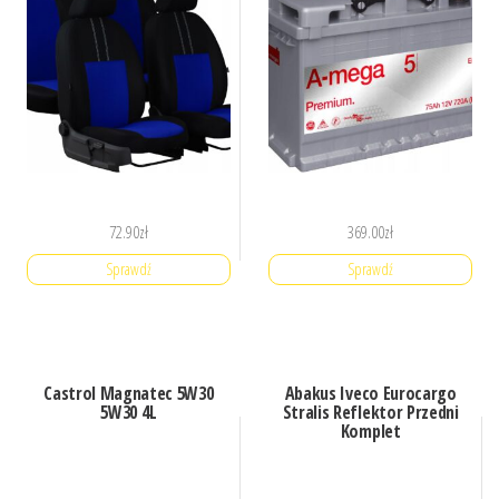
72.90
zł
369.00
zł
Sprawdź
Sprawdź
Castrol Magnatec 5W30
Abakus Iveco Eurocargo
5W30 4L
Stralis Reflektor Przedni
Komplet