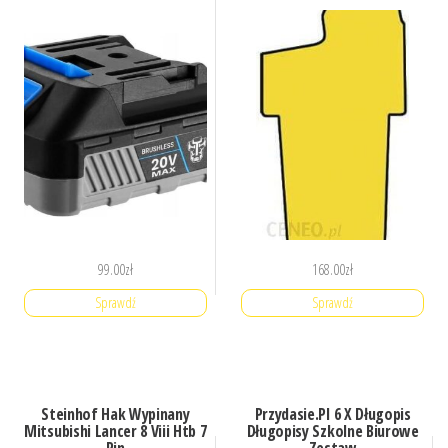
99.00
zł
168.00
zł
Sprawdź
Sprawdź
Steinhof Hak Wypinany
Przydasie.Pl 6 X Długopis
Mitsubishi Lancer 8 Viii Htb 7
Długopisy Szkolne Biurowe