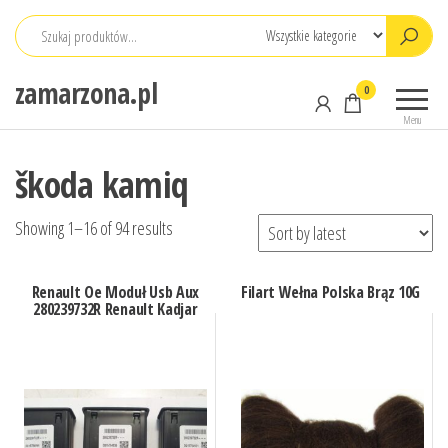
Przejdź
do
treści
zamarzona.pl
0
Menu
škoda kamiq
Showing 1–16 of 94 results
Renault Oe Moduł Usb Aux
Filart Wełna Polska Brąz 10G
280239732R Renault Kadjar