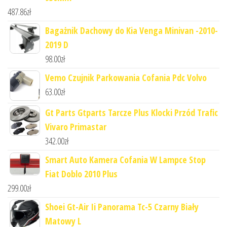
487.86
zł
Bagażnik Dachowy do Kia Venga Minivan -2010-
2019 D
98.00
zł
Vemo Czujnik Parkowania Cofania Pdc Volvo
63.00
zł
Gt Parts Gtparts Tarcze Plus Klocki Przód Trafic
Vivaro Primastar
342.00
zł
Smart Auto Kamera Cofania W Lampce Stop
Fiat Doblo 2010 Plus
299.00
zł
Shoei Gt-Air Ii Panorama Tc-5 Czarny Biały
Matowy L