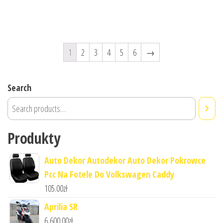
1
2
3
4
5
6
→
Search
Produkty
Auto Dekor Autodekor Auto Dekor Pokrowce
Pcc Na Fotele Do Volkswagen Caddy
105.00
zł
Aprilia SR
6,600.00
zł