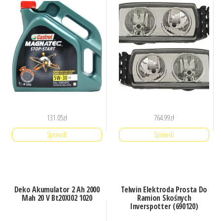
131.05
zł
764.99
zł
Sprawdź
Sprawdź
Deko Akumulator 2 Ah 2000
Telwin Elektroda Prosta Do
Mah 20 V Bt20Xl02 1020
Ramion Skośnych
Inverspotter (690120)