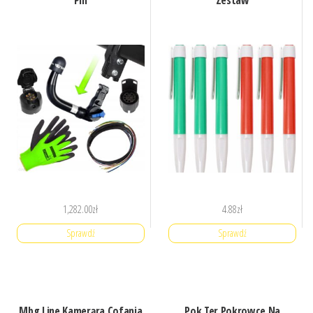
Pin
Zestaw
1,282.00
zł
4.88
zł
Sprawdź
Sprawdź
Mbg Line Kamerąra Cofania
Pok Ter Pokrowce Na