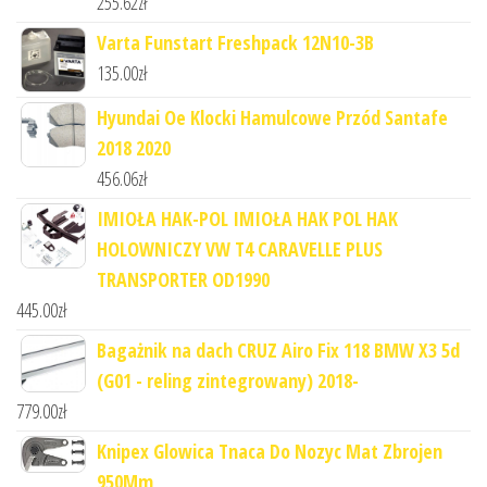
255.62
zł
Varta Funstart Freshpack 12N10-3B
135.00
zł
Hyundai Oe Klocki Hamulcowe Przód Santafe
2018 2020
456.06
zł
IMIOŁA HAK-POL IMIOŁA HAK POL HAK
HOLOWNICZY VW T4 CARAVELLE PLUS
TRANSPORTER OD1990
445.00
zł
Bagażnik na dach CRUZ Airo Fix 118 BMW X3 5d
(G01 - reling zintegrowany) 2018-
779.00
zł
Knipex Glowica Tnaca Do Nozyc Mat Zbrojen
950Mm