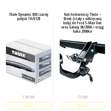
Thule Dynamic 800 czarny
Hak holowniczy Thule –
połysk TH/6128
Brink (stały z odkręcaną
kulą) do Ford S-Max Van
oraz Galaxy 06/2006-> uciąg
haka 2000kg
3,149.00
zł
773.00
zł
Sprawdź
Sprawdź