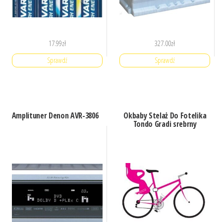
17.99
zł
327.00
zł
Sprawdź
Sprawdź
Amplituner Denon AVR-3806
Okbaby Stelaż Do Fotelika
Tondo Gradi srebrny