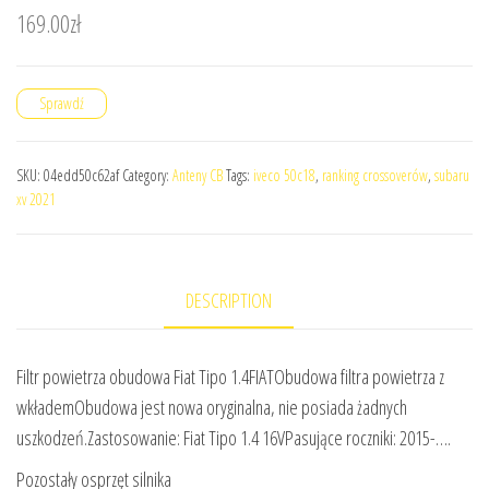
169.00
zł
Sprawdź
SKU:
04edd50c62af
Category:
Anteny CB
Tags:
iveco 50c18
,
ranking crossoverów
,
subaru
xv 2021
DESCRIPTION
Filtr powietrza obudowa Fiat Tipo 1.4FIATObudowa filtra powietrza z
wkłademObudowa jest nowa oryginalna, nie posiada żadnych
uszkodzeń.Zastosowanie: Fiat Tipo 1.4 16VPasujące roczniki: 2015-….
Pozostały osprzęt silnika