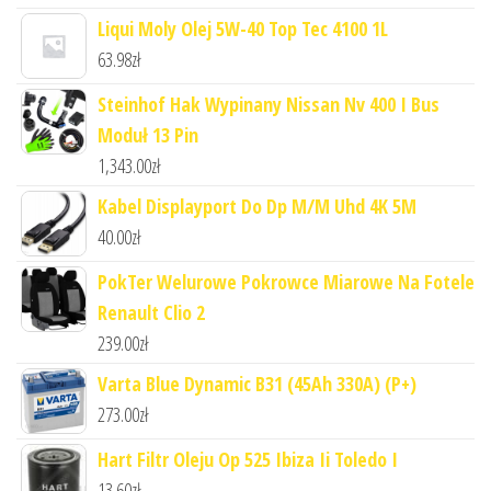
Liqui Moly Olej 5W-40 Top Tec 4100 1L
63.98
zł
Steinhof Hak Wypinany Nissan Nv 400 I Bus
Moduł 13 Pin
1,343.00
zł
Kabel Displayport Do Dp M/M Uhd 4K 5M
40.00
zł
PokTer Welurowe Pokrowce Miarowe Na Fotele
Renault Clio 2
239.00
zł
Varta Blue Dynamic B31 (45Ah 330A) (P+)
273.00
zł
Hart Filtr Oleju Op 525 Ibiza Ii Toledo I
13.60
zł