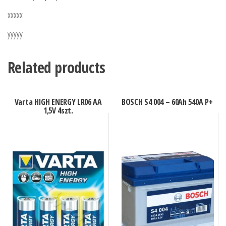
xxxxx
yyyyy
Related products
Varta HIGH ENERGY LR06 AA
BOSCH S4 004 – 60Ah 540A P+
1,5V 4szt.