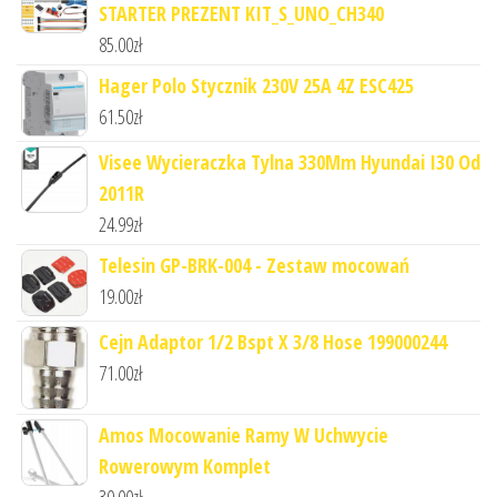
STARTER PREZENT KIT_S_UNO_CH340
85.00
zł
Hager Polo Stycznik 230V 25A 4Z ESC425
61.50
zł
Visee Wycieraczka Tylna 330Mm Hyundai I30 Od
2011R
24.99
zł
Telesin GP-BRK-004 - Zestaw mocowań
19.00
zł
Cejn Adaptor 1/2 Bspt X 3/8 Hose 199000244
71.00
zł
Amos Mocowanie Ramy W Uchwycie
Rowerowym Komplet
30.00
zł