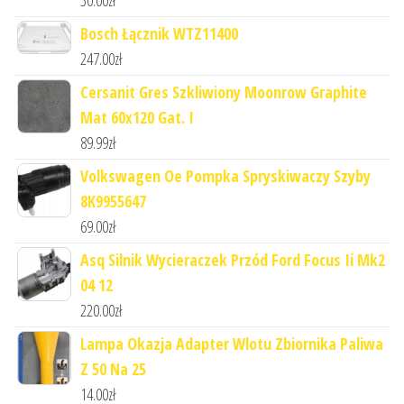
Bosch Łącznik WTZ11400
247.00
zł
Cersanit Gres Szkliwiony Moonrow Graphite
Mat 60x120 Gat. I
89.99
zł
Volkswagen Oe Pompka Spryskiwaczy Szyby
8K9955647
69.00
zł
Asq Silnik Wycieraczek Przód Ford Focus Ii Mk2
04 12
220.00
zł
Lampa Okazja Adapter Wlotu Zbiornika Paliwa
Z 50 Na 25
14.00
zł