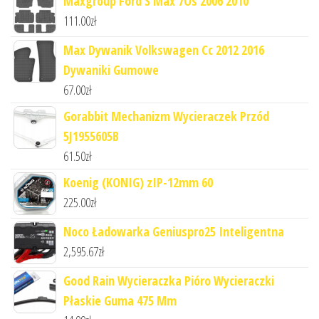
Maxgroup Ford S Max 7Os 2006 2010
111.00
zł
Max Dywanik Volkswagen Cc 2012 2016
Dywaniki Gumowe
67.00
zł
Gorabbit Mechanizm Wycieraczek Przód
5J1955605B
61.50
zł
Koenig (KONIG) zIP-12mm 60
225.00
zł
Noco Ładowarka Geniuspro25 Inteligentna
2,595.67
zł
Good Rain Wycieraczka Pióro Wycieraczki
Płaskie Guma 475 Mm