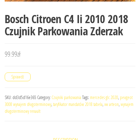
Bosch Citroen C4 Ii 2010 2018
Czujnik Parkowania Zderzak
99.99
zł
Sprawdź
SKU:
dd3d5d16e365
Category:
Czujniki parkowania
Tags:
mercedes glc 2020
,
peugeot
3008 wynajem długoterminowy
,
taryfikator mandatów 2018 tabela
,
vw arteon
,
wynajem
długoterminowy renault
DESCRIPTION