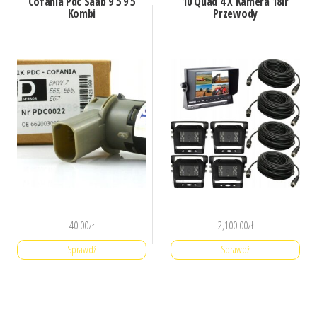
Cofania Pdc Saab 9 5 9 5
10 Quad 4 X Kamera 18Ir
Kombi
Przewody
40.00
zł
2,100.00
zł
Sprawdź
Sprawdź