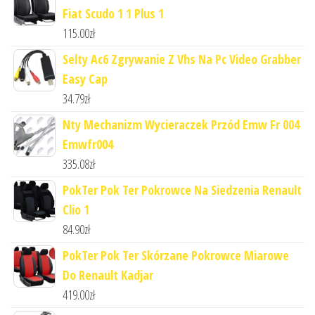
Fiat Scudo 1 1 Plus 1
115.00
zł
Selty Ac6 Zgrywanie Z Vhs Na Pc Video Grabber
Easy Cap
34.79
zł
Nty Mechanizm Wycieraczek Przód Emw Fr 004
Emwfr004
335.08
zł
PokTer Pok Ter Pokrowce Na Siedzenia Renault
Clio 1
84.90
zł
PokTer Pok Ter Skórzane Pokrowce Miarowe
Do Renault Kadjar
419.00
zł