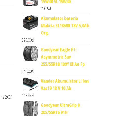
15W40 5L 15W40
79.95
zł
Akumulator bateria
Makita BL1850B 18V 5,0Ah
Org.
329.00
zł
Goodyear Eagle F1
Asymmetric Suv
255/55R18 109Y Xl Ao Fp
546.00
zł
Vander Akumulator Li Ion
Vac19 18 V 10 Ah
142.84
zł
uris 2021,
Goodyear UltraGrip 8
205/55R16 91H