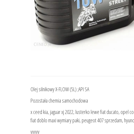
Olej silnikowy X-FLOW (5L) ;API SA
Pozostała chemia samochodowa
x ceed kia, jaguar xj 2022, lusterko lewe fiat ducato, opel c
fiat doblo maxi wymiary paki, peugeot 407 sprzedam, hyund
yyyyy