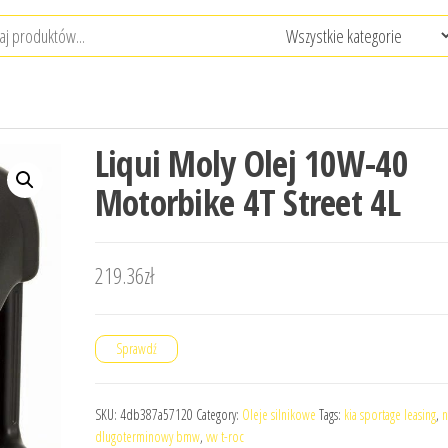
Liqui Moly Olej 10W-40
Motorbike 4T Street 4L
219.36
zł
Sprawdź
SKU:
4db387a57120
Category:
Oleje silnikowe
Tags:
kia sportage leasing
,
n
dlugoterminowy bmw
,
vw t-roc