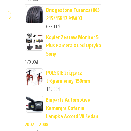
Bridgestone Turanzat005
215/45R17 91W Xl
622.11
zł
Kopier Zestaw Monitor 5
Plus Kamera 8 Led Optyka
Sony
170.00
zł
POLSKIE Ściągacz
trójramienny 150mm
129.00
zł
Einparts Automotive
Kamerąra Cofania
Lampka Accord Vii Sedan
2002 – 2008