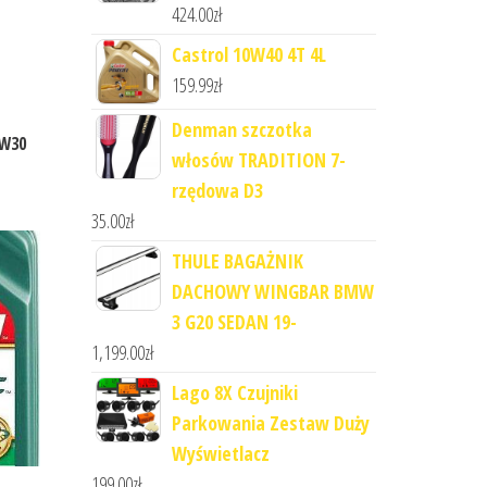
424.00
zł
Castrol 10W40 4T 4L
159.99
zł
Denman szczotka
5W30
włosów TRADITION 7-
rzędowa D3
35.00
zł
THULE BAGAŻNIK
DACHOWY WINGBAR BMW
3 G20 SEDAN 19-
1,199.00
zł
Lago 8X Czujniki
Parkowania Zestaw Duży
Wyświetlacz
199.00
zł