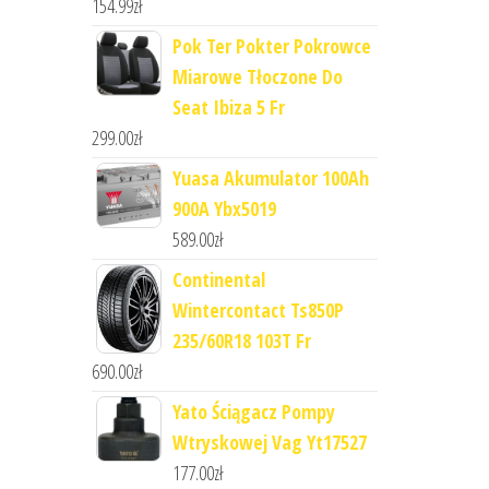
154.99
zł
Pok Ter Pokter Pokrowce
Miarowe Tłoczone Do
Seat Ibiza 5 Fr
299.00
zł
Yuasa Akumulator 100Ah
900A Ybx5019
589.00
zł
Continental
Wintercontact Ts850P
235/60R18 103T Fr
690.00
zł
Yato Ściągacz Pompy
Wtryskowej Vag Yt17527
177.00
zł