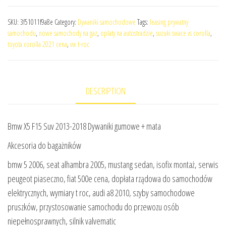
SKU:
3f51011f9a8e
Category:
Dywaniki samochodowe
Tags:
leasing prywatny
samochodu
,
nowe samochody na gaz
,
oplaty na autostradzie
,
suzuki swace vs corolla
,
toyota corolla 2021 cena
,
vw t-roc
DESCRIPTION
Bmw X5 F15 Suv 2013-2018 Dywaniki gumowe + mata
Akcesoria do bagażników
bmw 5 2006, seat alhambra 2005, mustang sedan, isofix montaż, serwis
peugeot piaseczno, fiat 500e cena, dopłata rządowa do samochodów
elektrycznych, wymiary t roc, audi a8 2010, szyby samochodowe
pruszków, przystosowanie samochodu do przewozu osób
niepełnosprawnych, silnik valvematic