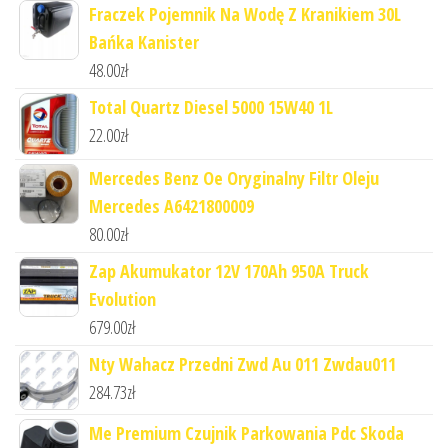
Fraczek Pojemnik Na Wodę Z Kranikiem 30L
Bańka Kanister
48.00
zł
Total Quartz Diesel 5000 15W40 1L
22.00
zł
Mercedes Benz Oe Oryginalny Filtr Oleju
Mercedes A6421800009
80.00
zł
Zap Akumukator 12V 170Ah 950A Truck
Evolution
679.00
zł
Nty Wahacz Przedni Zwd Au 011 Zwdau011
284.73
zł
Me Premium Czujnik Parkowania Pdc Skoda