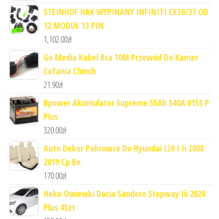
STEINHOF HAK WYPINANY INFINITI EX30/37 OD
12 MODUŁ 13 PIN
1,102.00
zł
Go Media Kabel Rca 10M Przewód Do Kamer
Cofania Chinch
21.90
zł
Bpower Akumulator Supreme 55Ah 540A 015S P
Plus
320.00
zł
Auto Dekor Pokrowce Do Hyundai I20 I Ii 2008
2019 Cp Be
170.00
zł
Heko Owiewki Dacia Sandero Stepway Iii 2020
Plus 4Szt