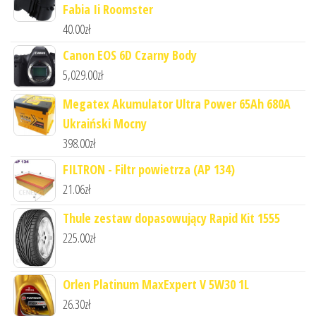
Fabia Ii Roomster
40.00
zł
Canon EOS 6D Czarny Body
5,029.00
zł
Megatex Akumulator Ultra Power 65Ah 680A
Ukraiński Mocny
398.00
zł
FILTRON - Filtr powietrza (AP 134)
21.06
zł
Thule zestaw dopasowujący Rapid Kit 1555
225.00
zł
Orlen Platinum MaxExpert V 5W30 1L
26.30
zł