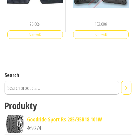
96.00
zł
152.00
zł
Sprawdź
Sprawdź
Search
Produkty
Goodride Sport Rs 285/35R18 101W
469.27
zł