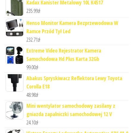
Kadax Kanister Metalowy 10L K4517
235.99
zł
Henso Monitor Kamera Bezprzewodowa W
Ramce Przód Tył Led
232.71
zł
Extreme Video Rejestrator Kamera
Samochodowa Hd Plus Karta 32Gb
99.00
zł
Abakus Spryskiwacz Reflektora Lewy Toyota
Corolla E18
48.98
zł
Mini wentylator samochodowy zasilany z
gniazda zapalniczki samochodowej 12 V
24.10
zł