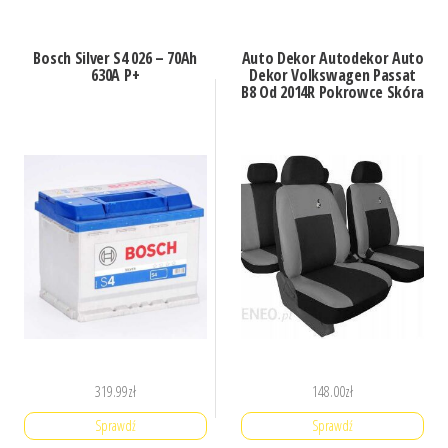
Bosch Silver S4 026 – 70Ah
Auto Dekor Autodekor Auto
630A P+
Dekor Volkswagen Passat
B8 Od 2014R Pokrowce Skóra
319.99
zł
148.00
zł
Sprawdź
Sprawdź