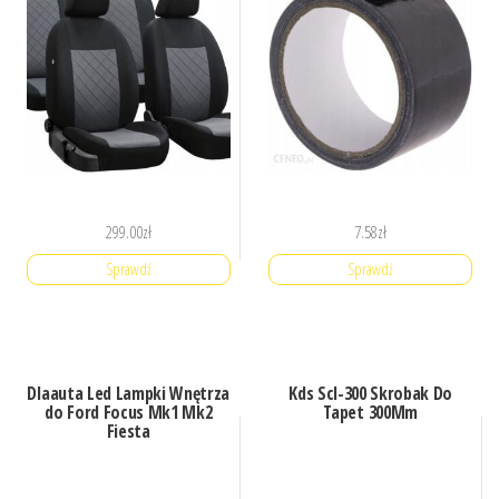
299.00
zł
7.58
zł
Sprawdź
Sprawdź
Dlaauta Led Lampki Wnętrza
Kds Scl-300 Skrobak Do
do Ford Focus Mk1 Mk2
Tapet 300Mm
Fiesta