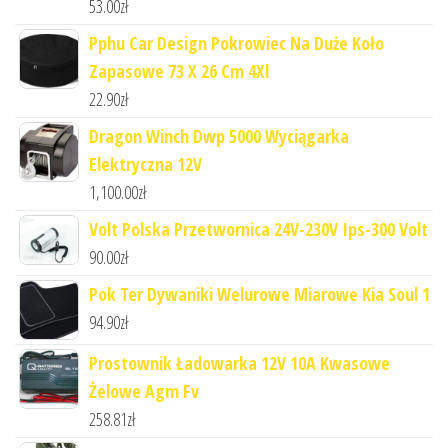
53.00
zł
Pphu Car Design Pokrowiec Na Duże Koło
Zapasowe 73 X 26 Cm 4Xl
22.90
zł
Dragon Winch Dwp 5000 Wyciągarka
Elektryczna 12V
1,100.00
zł
Volt Polska Przetwornica 24V-230V Ips-300 Volt
90.00
zł
Pok Ter Dywaniki Welurowe Miarowe Kia Soul 1
94.90
zł
Prostownik Ładowarka 12V 10A Kwasowe
Żelowe Agm Fv
258.81
zł