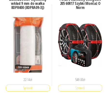
wkład 9 mm do wałka
205 60R17 Szybki Montaż O
BDPR400 (BDPRA09-XJ)
Norm
22.14
zł
549.00
zł
Sprawdź
Sprawdź