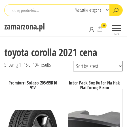
Przejdź
do
treści
zamarzona.pl
0
Menu
toyota corolla 2021 cena
Showing 1–16 of 104 results
Premiorri Solazo 205/55R16
Inter Pack Box Kufer Na Hak
91V
Platformę Bizon