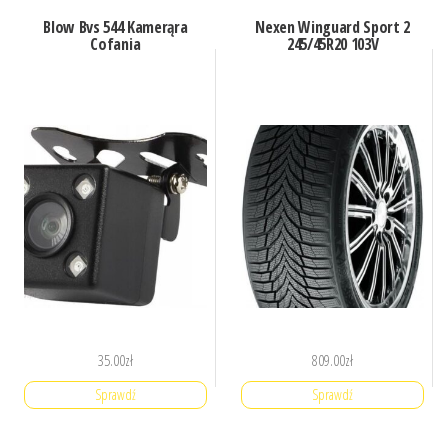
Blow Bvs 544 Kamerąra
Nexen Winguard Sport 2
Cofania
245/45R20 103V
35.00
zł
809.00
zł
Sprawdź
Sprawdź