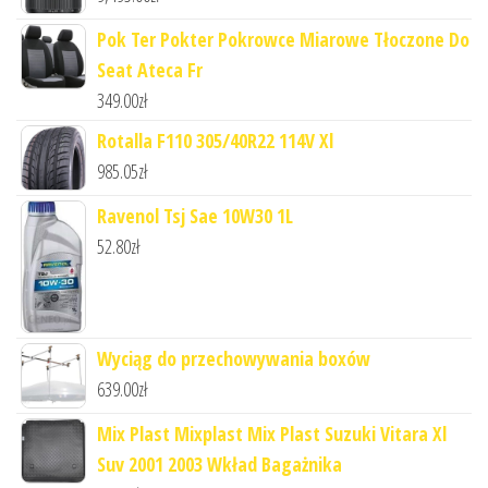
Pok Ter Pokter Pokrowce Miarowe Tłoczone Do
Seat Ateca Fr
349.00
zł
Rotalla F110 305/40R22 114V Xl
985.05
zł
Ravenol Tsj Sae 10W30 1L
52.80
zł
Wyciąg do przechowywania boxów
639.00
zł
Mix Plast Mixplast Mix Plast Suzuki Vitara Xl
Suv 2001 2003 Wkład Bagażnika