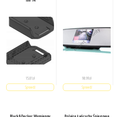
18V 14
15.81
zł
98.99
zł
Sprawdź
Sprawdź
Black&Decker Wymienny
Polaire Łańcuchy Śniegowe