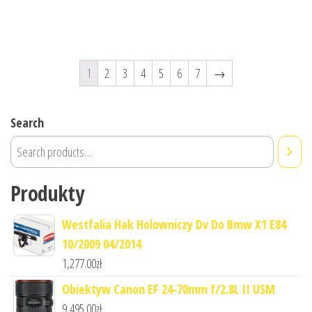
1
2
3
4
5
6
7
→
Search
Produkty
Westfalia Hak Holowniczy Dv Do Bmw X1 E84
10/2009 04/2014
1,277.00
zł
Obiektyw Canon EF 24-70mm f/2.8L II USM
9,495.00
zł