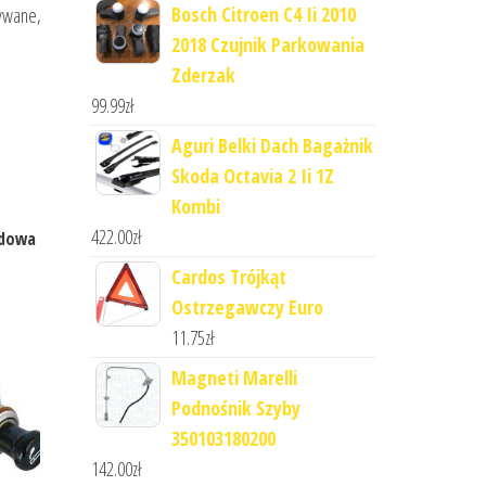
Bosch Citroen C4 Ii 2010
żywane,
2018 Czujnik Parkowania
Zderzak
99.99
zł
Aguri Belki Dach Bagażnik
Skoda Octavia 2 Ii 1Z
Kombi
422.00
zł
odowa
Cardos Trójkąt
Ostrzegawczy Euro
11.75
zł
Magneti Marelli
Podnośnik Szyby
350103180200
142.00
zł