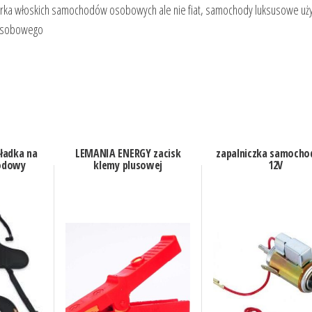
 marka włoskich samochodów osobowych ale nie fiat, samochody luksusowe u
 osobowego
ładka na
LEMANIA ENERGY zacisk
zapalniczka samoch
odowy
klemy plusowej
12V