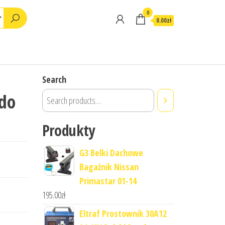
0
0.00zł
Search
zdo
Produkty
G3 Belki Dachowe
Bagażnik Nissan
Primastar 01-14
195.00
zł
Eltraf Prostownik 30A12