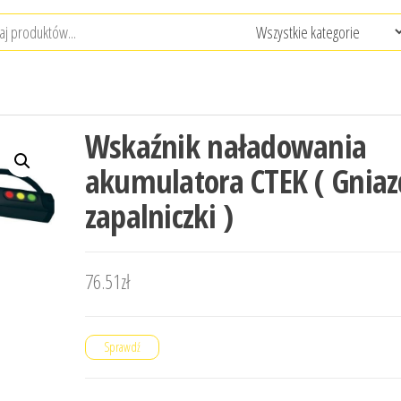
Wskaźnik naładowania
akumulatora CTEK ( Gnia
zapalniczki )
76.51
zł
Sprawdź