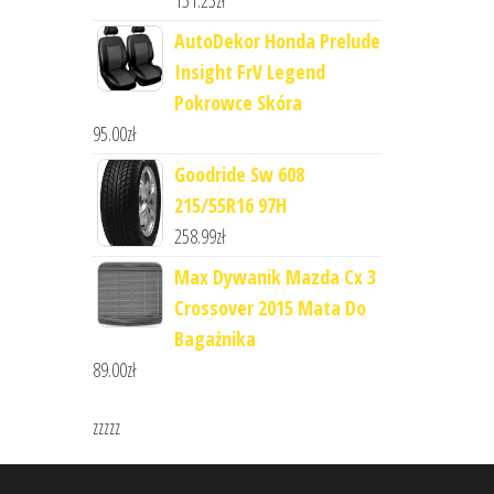
151.23
zł
AutoDekor Honda Prelude
Insight FrV Legend
Pokrowce Skóra
95.00
zł
Goodride Sw 608
215/55R16 97H
258.99
zł
Max Dywanik Mazda Cx 3
Crossover 2015 Mata Do
Bagażnika
89.00
zł
zzzzz