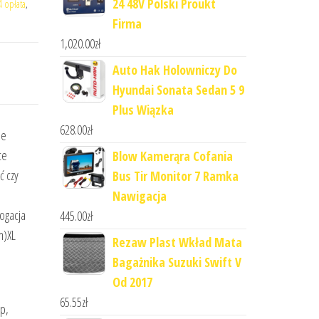
24 48V Polski Proukt
4 opłata
,
Firma
1,020.00
zł
Auto Hak Holowniczy Do
Hyundai Sonata Sedan 5 9
Plus Wiązka
628.00
zł
ne
ce
Blow Kamerąra Cofania
ć czy
Bus Tir Monitor 7 Ramka
Nawigacja
ogacja
445.00
zł
m)XL
Rezaw Plast Wkład Mata
Bagażnika Suzuki Swift V
Od 2017
65.55
zł
up,