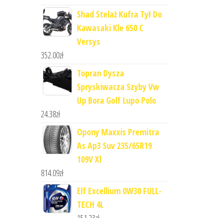
Shad Stelaż Kufra Tył Do
Kawasaki Kle 650 C
Versys
352.00
zł
Topran Dysza
Spryskiwacza Szyby Vw
Up Bora Golf Lupo Polo
24.38
zł
Opony Maxxis Premitra
As Ap3 Suv 235/65R19
109V Xl
814.09
zł
Elf Excellium 0W30 FULL-
TECH 4L