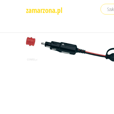
Przejdź
zamarzona.pl
do
treści