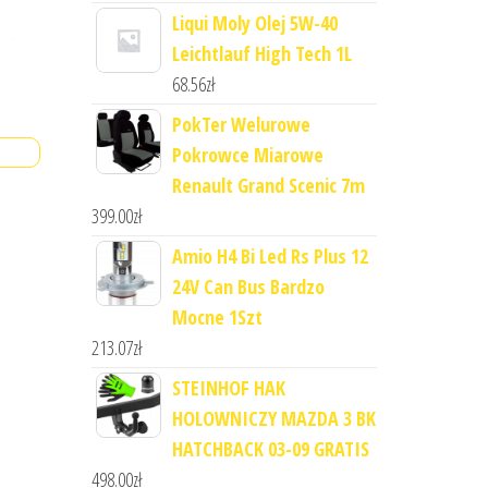
Liqui Moly Olej 5W-40
Leichtlauf High Tech 1L
68.56
zł
PokTer Welurowe
Pokrowce Miarowe
Renault Grand Scenic 7m
399.00
zł
Amio H4 Bi Led Rs Plus 12
24V Can Bus Bardzo
Mocne 1Szt
213.07
zł
STEINHOF HAK
HOLOWNICZY MAZDA 3 BK
HATCHBACK 03-09 GRATIS
498.00
zł