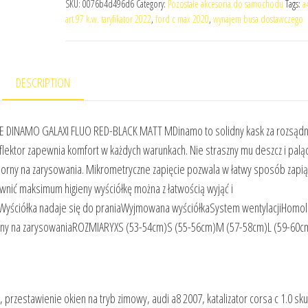
SKU:
0076b4d496d6
Category:
Pozostałe akcesoria do samochodu
Tags:
a
art 97 k.w. taryfikator 2022
,
ford c max 2020
,
wynajem busa dostawczego
DESCRIPTION
NE DINAMO GALAXI FLUO RED-BLACK MATT MDinamo to solidny kask za rozsąd
lektor zapewnia komfort w każdych warunkach. Nie straszny mu deszcz i palą
porny na zarysowania. Mikrometryczne zapięcie pozwala w łatwy sposób zapią
wnić maksimum higieny wyściółkę można z łatwością wyjąć i
yściółka nadaje się do praniaWyjmowana wyściółkaSystem wentylacjiHomol
rny na zarysowaniaROZMIARYXS (53-54cm)S (55-56cm)M (57-58cm)L (59-60c
rzestawienie okien na tryb zimowy, audi a8 2007, katalizator corsa c 1.0 sk