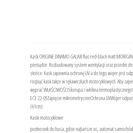
Kask ORIGINE DINAMO GALAXI fluo red-black matt MORIGI
pieniądze. Rozbudowany system wentylacji oraz przedni def
słońce. Kask zapewnia ochronę UV a do tego wizjer jest od
rozpiąć kask także w rękawiczkach motocyklowych. Aby zape
wyprać.WŁAŚCIWOŚCISkorupa z włókna termoplastycznegoW
ECE 22-05Zapięcie mikrometryczneOchrona UVWizjer odpo
(61cm):
Kaski motocyklowe
podnosnik do busa, gdzie najtańsze oc, automat samochód, p