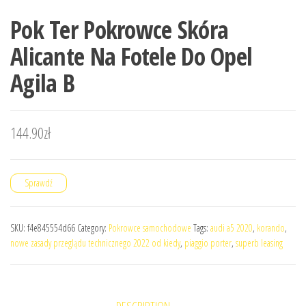
Pok Ter Pokrowce Skóra
Alicante Na Fotele Do Opel
Agila B
144.90
zł
Sprawdź
SKU:
f4e845554d66
Category:
Pokrowce samochodowe
Tags:
audi a5 2020
,
korando
,
nowe zasady przeglądu technicznego 2022 od kiedy
,
piaggio porter
,
superb leasing
DESCRIPTION