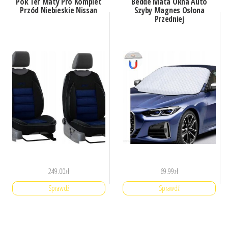
Pok Ter Maty Pro Komplet
Bedde Mata Okna Auto
Przód Niebieskie Nissan
Szyby Magnes Osłona
Przedniej
249.00
zł
69.99
zł
Sprawdź
Sprawdź