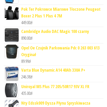
Pok Ter Pokrowce Miarowe Tłoczone Peugeot
Boxer 2 Plus 1 Plus 4 7M
449.00
zł
Cambridge Audio DAC Magic 100 czarny
890.00
zł
Opel Oe Czujnik Parkowania Pdc 0 263 003 613
Oryginał
89.99
zł
Varta Blue Dynamic A14 40Ah 330A P+
246.38
zł
Uniroyal MS Plus 77 205/50R17 93V XL FR
435.00
zł
Nty Edssk009 Dysza Płynu Spryskiwacza