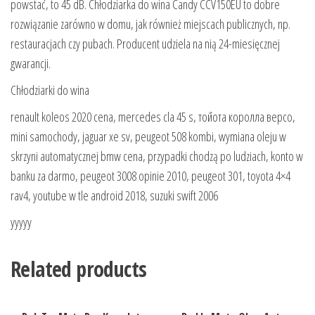
powstać, to 45 dB. Chłodziarka do wina Candy CCV150EU to dobre
rozwiązanie zarówno w domu, jak również miejscach publicznych, np.
restauracjach czy pubach. Producent udziela na nią 24-miesięcznej
gwarancji.
Chłodziarki do wina
renault koleos 2020 cena, mercedes cla 45 s, тойота королла версо,
mini samochody, jaguar xe sv, peugeot 508 kombi, wymiana oleju w
skrzyni automatycznej bmw cena, przypadki chodzą po ludziach, konto w
banku za darmo, peugeot 3008 opinie 2010, peugeot 301, toyota 4×4
rav4, youtube w tle android 2018, suzuki swift 2006
yyyyy
Related products