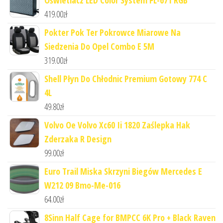
419.00
zł
Pokter Pok Ter Pokrowce Miarowe Na
Siedzenia Do Opel Combo E 5M
319.00
zł
Shell Płyn Do Chłodnic Premium Gotowy 774 C
4L
49.80
zł
Volvo Oe Volvo Xc60 Ii 1820 Zaślepka Hak
Zderzaka R Design
99.00
zł
Euro Trail Miska Skrzyni Biegów Mercedes E
W212 09 Bmo-Me-016
64.00
zł
8Sinn Half Cage for BMPCC 6K Pro + Black Raven