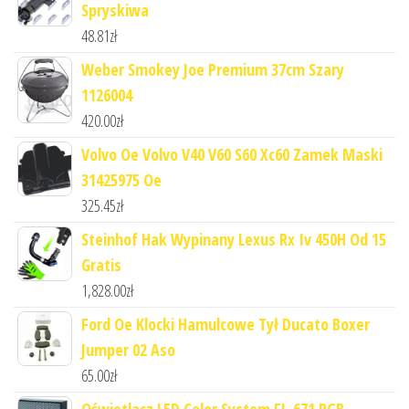
Spryskiwa
48.81
zł
Weber Smokey Joe Premium 37cm Szary
1126004
420.00
zł
Volvo Oe Volvo V40 V60 S60 Xc60 Zamek Maski
31425975 Oe
325.45
zł
Steinhof Hak Wypinany Lexus Rx Iv 450H Od 15
Gratis
1,828.00
zł
Ford Oe Klocki Hamulcowe Tył Ducato Boxer
Jumper 02 Aso
65.00
zł
Oświetlacz LED Color System FL-671 RGB